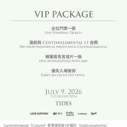
Centimillimental《Cafuné》香港演唱會VIP福利（IG@livenationhk）