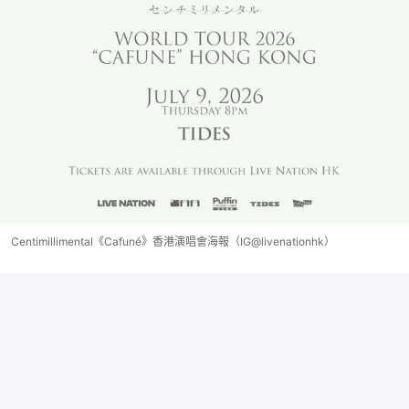
Centimillimental《Cafuné》香港演唱會海報（IG@livenationhk）