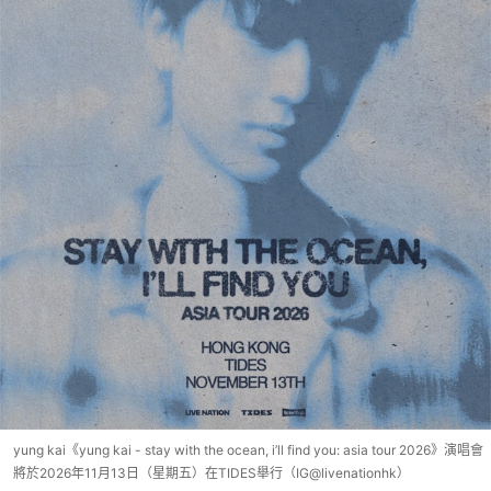
yung kai《yung kai - stay with the ocean, i’ll find you: asia tour 2026》演唱會
將於2026年11月13日（星期五）在TIDES舉行（IG@livenationhk）