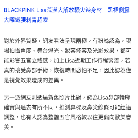
BLACKPINK Lisa荒漠大解放騷火辣身材 黑裙側露
大曬纖腰刺青超索
對於外界質疑，網友看法呈現兩極。有粉絲認為，現
場拍攝角度、舞台燈光、妝容修容及光影效果，都可
能影響五官立體感，加上Lisa近期工作行程緊湊，若
真的接受鼻部手術，恢復時間恐怕不足，因此認為僅
是視覺效果造成的差異。
另一派網友則透過新舊照片比對，認為Lisa鼻部輪廓
確實與過去有所不同，推測鼻樑及鼻尖線條可能經過
調整，也有人認為整體五官風格較以往更偏向歐美審
美。