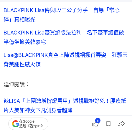
BLACKPINK Lisa傳與LV三公子分手 自爆「常心
碎」真相曝光
BLACKPINK Lisa豪買絕版法拉利 名下豪車總值破
半億坐擁美韓豪宅
Lisa@BLACKPINK真空上陣透視裙搔首弄姿 狂騷玉
背美腿性感火辣
延伸閱讀：
辣LISA「上圍激增撐爆馬甲」透視戰袍好兇！腰瘦紙
片人美如神女下凡側身看超薄
6
在Google
「軟封殺」解封？Angelababy現身官方活動 驚人現
追蹤《香港01》