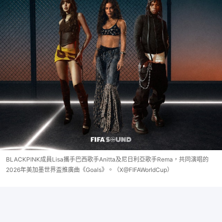
BLACKPINK成員Lisa攜手巴西歌手Anitta及尼日利亞歌手Rema，共同演唱的
2026年美加墨世界盃推廣曲《Goals》。（X@FIFAWorldCup）