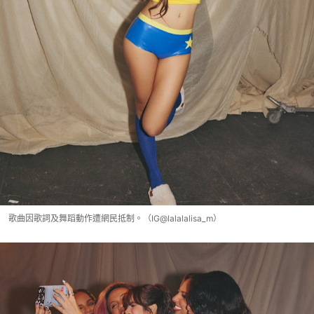
歌曲因歌詞及舞蹈動作遭網民抵制。（IG@lalalalisa_m）