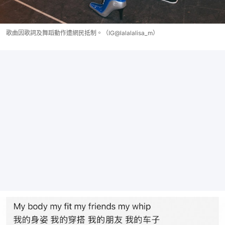
歌曲因歌詞及舞蹈動作遭網民抵制。（IG@lalalalisa_m）