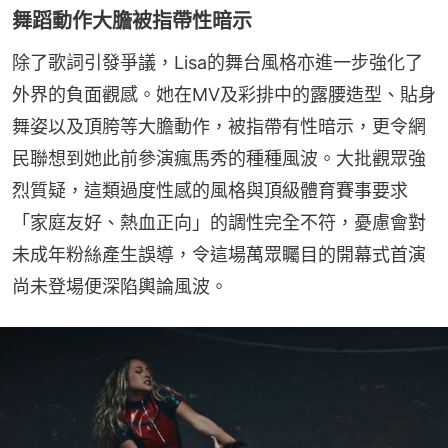
舞蹈動作大膽被指帶性暗示
除了歌詞引發爭議，Lisa的舞台風格亦進一步強化了
外界的負面觀感。她在MV及彩排中的露腰造型、貼身
舞姿以及頂胯等大膽動作，被指帶有性暗示，更令網
民聯想到她此前參演瘋馬秀的種種風波。大批觀眾強
烈質疑，這類過度性感的風格與頂級體育賽事要求
「家庭友好、熱血正向」的調性完全不符，憂慮會對
未成年粉絲產生誤導，令這場萬眾矚目的開幕式首演
尚未登場便深陷輿論風波。