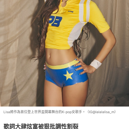
Lisa將作為首位登上世界盃開幕舞台的K-pop女歌手。（IG@lalalalisa_m）
歌詞大肆炫富被狠批調性割裂