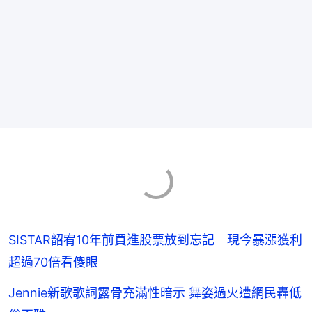
SISTAR韶宥10年前買進股票放到忘記 現今暴漲獲利
超過70倍看傻眼
Jennie新歌歌詞露骨充滿性暗示 舞姿過火遭網民轟低