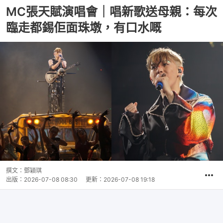
MC張天賦演唱會｜唱新歌送母親：每次
臨走都錫佢面珠墩，有口水嘅
撰文：
鄧穎琪
出版：
2026-07-08 08:30
更新：
2026-07-08 19:18