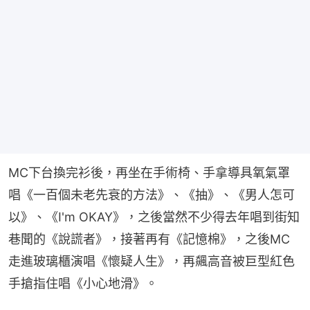
MC下台換完衫後，再坐在手術椅、手拿導具氧氣罩
唱《一百個未老先衰的方法》、《抽》、《男人怎可
以》、《I'm OKAY》，之後當然不少得去年唱到街知
巷聞的《說謊者》，接著再有《記憶棉》，之後MC
走進玻璃櫃演唱《懷疑人生》，再飆高音被巨型紅色
手搶指住唱《小心地滑》。