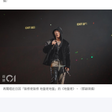
攝）
再獨唱近日因「裝修佬裝修 地盤佬地盤」的《地盤佬》。（鄧穎琪攝）