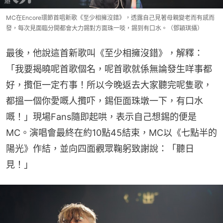
MC在Encore環節首唱新歌《至少相擁沒錯》，透露自己見著母親變老而有感而
發，每次見面臨分開都會大力錫對方面珠一啖，錫到有口水。（鄧穎琪攝）
最後，他說這首新歌叫《至少相擁沒錯》，解釋：
「我要揭曉呢首歌個名，呢首歌就係無論發生咩事都
好，攬佢一定冇事！所以今晚返去大家聽完呢隻歌，
都搵一個你愛嘅人攬吓，錫佢面珠墩一下，有口水
嘅！」現場Fans隨即起哄，表示自己想錫的便是
MC。演唱會最終在約10點45結束，MC以《七點半的
陽光》作結，並向四面觀眾鞠躬致謝說：「聽日
見！」