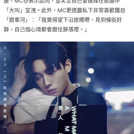
康。MC亦表示認同，並笑言自己會選擇在歌曲中
「大叫」宣洩。此外，MC更透露私下非常喜歡獨自
「遊車河」：「我覺得望下沿途嘅嘢，見到條街好
靜，自己個心境都會跟住靜落嚟。」