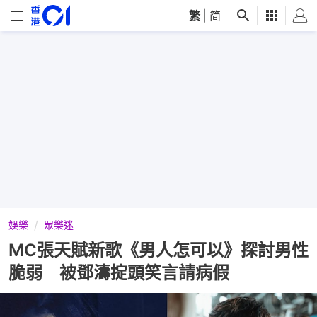
繁
|
简
娛樂
眾樂迷
MC張天賦新歌《男人怎可以》探討男性
脆弱 被鄧濤掟頭笑言請病假