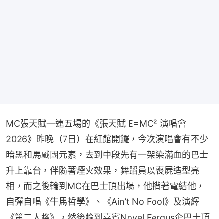
MC張天賦一連五場的《張天賦 E=MC² 演唱會
2026》昨晚（7日）在紅館開鑼，今次演唱會有不少
暗黑和馬戲團元素，去到中段先有一架染滿血的巴士
升上靠台，伴隨著煙火效果，舞蹈員以喪屍造型亮
相，而之後輪到MC在巴士頂出場，他揹著電結他，
自彈自唱《牛馬哲學》、《Ain’t No Fool》及演繹
《第二人格》，然後輪到嘉賓Novel Fergus企巴士頂