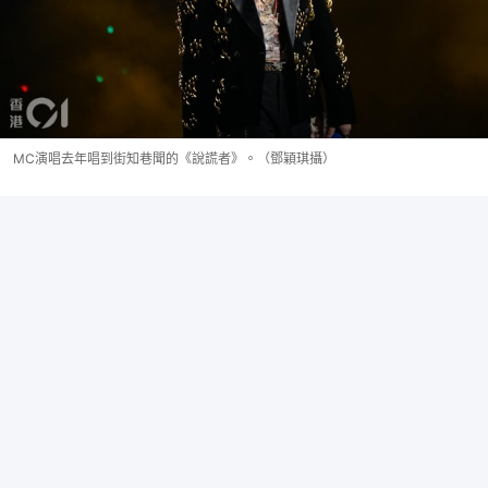
MC演唱去年唱到街知巷聞的《說謊者》。（鄧穎琪攝）