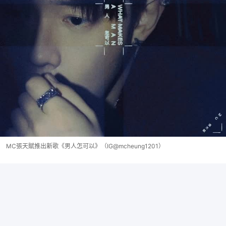
MC張天賦推出新歌《男人怎可以》（IG@mcheung1201）