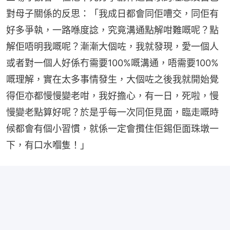
對母子關係的反思：「我成日都會同佢嘈交，同佢有
好多爭執，一路喺度諗，究竟溝通點解咁難嘅呢？點
解佢唔明我嘅呢？漸漸大個咗，我就發現，愛一個人
或者對一個人好係冇需要100%嘅溝通，唔需要100%
嘅理解，實在太多事情發生，大個咗之後我就開始覺
得佢亦都慢慢變老咁，我好擔心，有一日，死啦，慢
慢變老點算好呢？於是乎每一次同佢見面，臨走嘅時
候都會有個小習慣，就係一定會攬住佢錫佢面珠墩一
下，有口水嗰隻！」