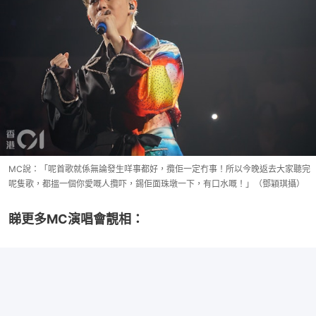
MC說：「呢首歌就係無論發生咩事都好，攬佢一定冇事！所以今晚返去大家聽完
呢隻歌，都搵一個你愛嘅人攬吓，錫佢面珠墩一下，有口水嘅！」（鄧穎琪攝）
睇更多MC演唱會靚相：