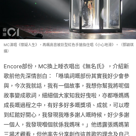
MC演唱《懷疑人生》，再飆高音被巨型紅色手搶指住唱《小心地滑》。（鄧穎琪
攝）
Encore部份，MC換上睡衣唱出《無名氏》，介紹新
歌前他先深情剖白：「喺填詞嘅部份其實我好少會參
與，今次我就話，我有一個故事，我想你幫我將呢個
故事變成歌詞，細細個大家知我好曳啦，亦都喺媽媽
成長嘅過程之中，有好多好多嘅獎項、成就，可以嚟
到紅館好開心，我發現我喺多謝人嘅時候，好少多謝
一個人，我發現嗰個就係我媽咪。」他透露張媽媽第
三場才觀看，但他率先分享創作這首歌的理念及自己