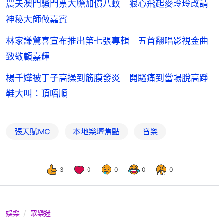
農夫澳門騷門票大膽加價八蚊 狠心飛起麥玲玲改請
神秘大師做嘉賓
林家謙驚喜宣布推出第七張專輯 五首翻唱影視金曲
致敬顧嘉輝
楊千嬅被丁子高操到筋膜發炎 開騷痛到當場脫高踭
鞋大叫：頂唔順
張天賦MC
本地樂壇焦點
音樂
3
0
0
0
0
娛樂
眾樂迷