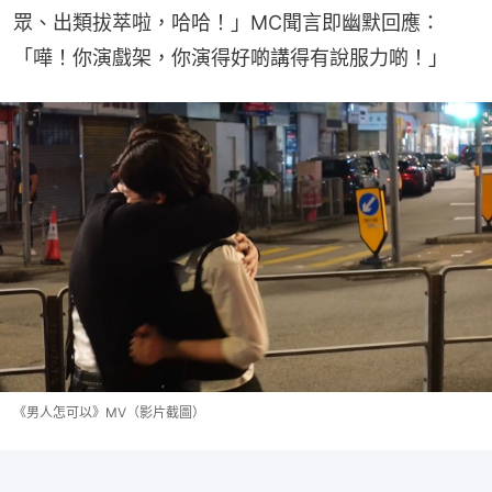
眾、出類拔萃啦，哈哈！」MC聞言即幽默回應：
「嘩！你演戲架，你演得好啲講得有說服力啲！」
《男人怎可以》MV（影片截圖）