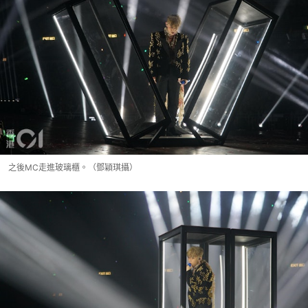
之後MC走進玻璃櫃。（鄧穎琪攝）