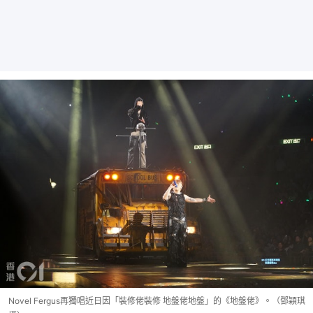
Novel Fergus再獨唱近日因「裝修佬裝修 地盤佬地盤」的《地盤佬》。（鄧穎琪