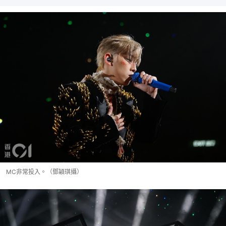
MC非常投入。（鄧穎琪攝）