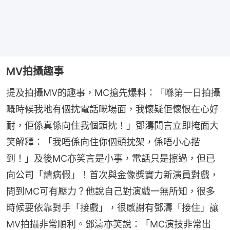
MV拍攝趣事
提及拍攝MV的趣事，MC搶先爆料：「喺第一日拍攝
嘅時候我地有個抌電話嘅場面，我懷疑佢懷恨在心好
耐，佢係真係向住我個頭抌！」鄧濤聞言立即掩面大
笑解釋：「我唔係向住你個頭抌架，係唔小心揩
到！」及後MC亦笑言是小事，電話只是擦過，但已
向公司「請病假」！首次與金像獎實力新演員對戲，
問到MC可有壓力？他說自己對演戲一無所知，很多
時候要依靠對手「接戲」，很感謝有鄧濤「接住」讓
MV拍攝非常順利。鄧濤亦笑說：「MC演技非常出