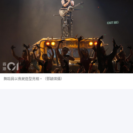
舞蹈員以喪屍造型亮相。（鄧穎琪攝）