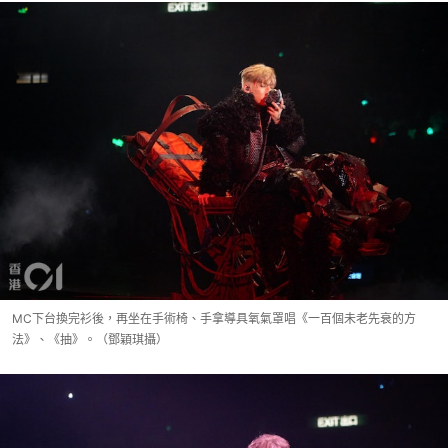
MC下台換完衫後，再坐在手術椅、手拿導具氧氣罩唱《一百個未老先衰的方
法》、《抽》。（鄧穎琪攝）