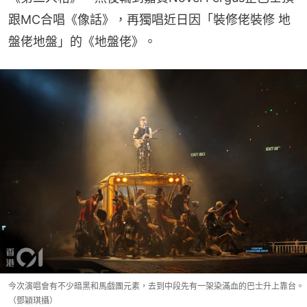
跟MC合唱《像話》，再獨唱近日因「裝修佬裝修 地
盤佬地盤」的《地盤佬》。
今次演唱會有不少暗黑和馬戲團元素，去到中段先有一架染滿血的巴士升上靠台。
（鄧穎琪攝）