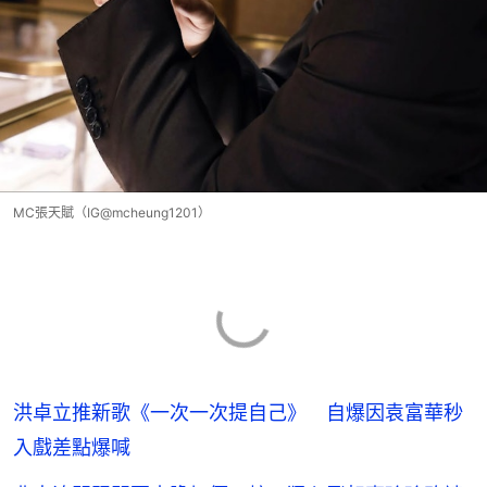
MC張天賦（IG@mcheung1201）
洪卓立推新歌《一次一次提自己》 自爆因袁富華秒
入戲差點爆喊