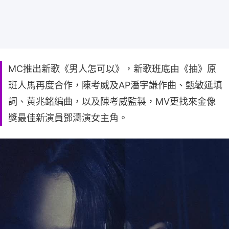
MC推出新歌《男人怎可以》，新歌班底由《抽》原
班人馬再度合作，陳考威及AP潘宇謙作曲、甄敏延填
詞、黃兆銘編曲，以及陳考威監製，MV更找來金像
獎最佳新演員鄧濤演女主角。