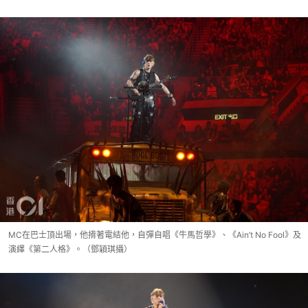
MC在巴士頂出場，他揹著電結他，自彈自唱《牛馬哲學》、《Ain’t No Fool》及
演繹《第二人格》。（鄧穎琪攝）