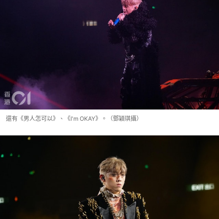
還有《男人怎可以》、《I'm OKAY》。（鄧穎琪攝）