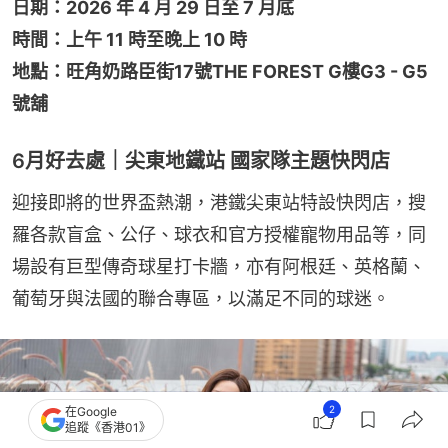
日期：2026 年 4 月 29 日至 7 月底
時間：上午 11 時至晚上 10 時
地點：旺角奶路臣街17號THE FOREST G樓G3 - G5
號舖
6月好去處｜尖東地鐵站 國家隊主題快閃店
迎接即將的世界盃熱潮，港鐵尖東站特設快閃店，搜
羅各款盲盒、公仔、球衣和官方授權寵物用品等，同
場設有巨型傳奇球星打卡牆，亦有阿根廷、英格蘭、
葡萄牙與法國的聯合專區，以滿足不同的球迷。
2
在Google
追蹤《香港01》