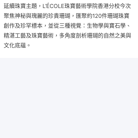
延續珠寶主題，L’ÉCOLE珠寶藝術學院香港分校今次
聚焦神秘與瑰麗的珍貴珊瑚，匯聚約120件珊瑚珠寶
創作及珍罕標本，並從三種視覺：生物學與寶石學、
精湛工藝及珠寶藝術，多角度剖析珊瑚的自然之美與
文化底蘊。