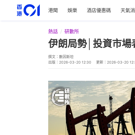
港聞
娛樂
酒店優惠碼
天氣消
熱話
研數所
伊朗局勢│投資市場
撰文：
數因斯坦
出版：
2026-03-20 12:30
更新：
2026-03-20 12