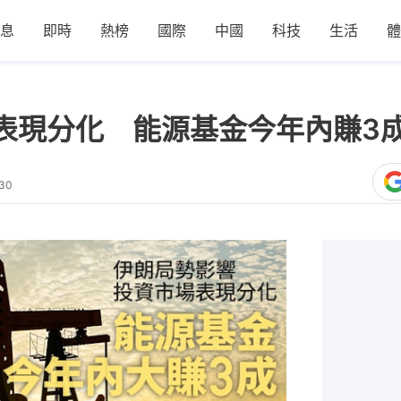
息
即時
熱榜
國際
中國
科技
生活
體
表現分化 能源基金今年內賺3
:30