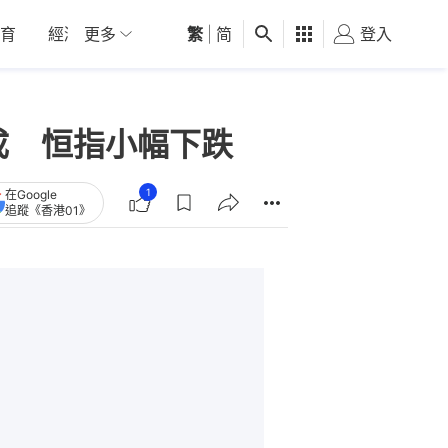
育
經濟
更多
01深圳
繁
觀點
|
简
健康
好食玩飛
登入
女
成 恒指小幅下跌
1
在Google
追蹤《香港01》