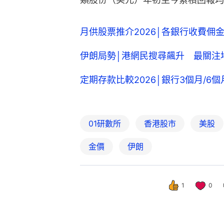
月供股票推介2026│各銀行收費佣
伊朗局勢│港網民搜尋飆升 最關注
定期存款比較2026│銀行3個月/6
01研數所
香港股市
美股
金價
伊朗
1
0