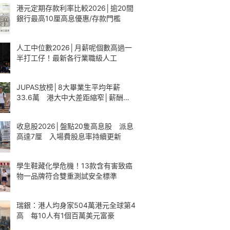
港元定期存款利率比較2026│逾20間
銀行最高10厘高息優惠/存款門檻
人工中位數2026│月薪呢個數高過一
半打工仔！最新各行業職級人工
JUPAS放榜│8大畢業生平均年薪
33.6萬 港大中大差距縮窄│薪酬一
覽
收息股2026│盤點20隻高息股 派息
高達7厘 入場費股息率持續更新
學生鞋藏化學危機！13款含有害致癌
物一品牌符合雙重測試安全標準
瑞銀：港人均身家504萬港元全球第4
高 每10人有1個百萬美元富豪