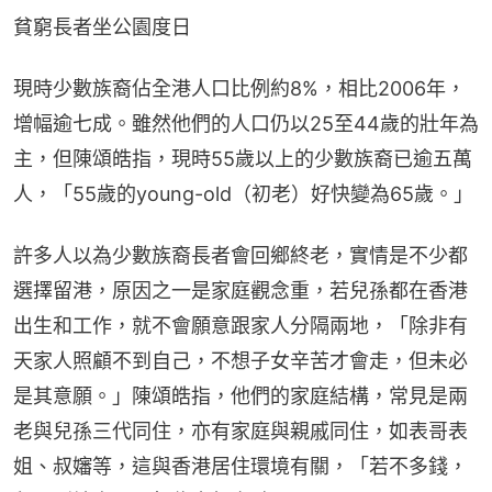
貧窮長者坐公園度日
現時少數族裔佔全港人口比例約8%，相比2006年，
增幅逾七成。雖然他們的人口仍以25至44歲的壯年為
主，但陳頌皓指，現時55歲以上的少數族裔已逾五萬
人，「55歲的young-old（初老）好快變為65歲。」
許多人以為少數族裔長者會回鄉終老，實情是不少都
選擇留港，原因之一是家庭觀念重，若兒孫都在香港
出生和工作，就不會願意跟家人分隔兩地，「除非有
天家人照顧不到自己，不想子女辛苦才會走，但未必
是其意願。」陳頌皓指，他們的家庭結構，常見是兩
老與兒孫三代同住，亦有家庭與親戚同住，如表哥表
姐、叔嬸等，這與香港居住環境有關，「若不多錢，