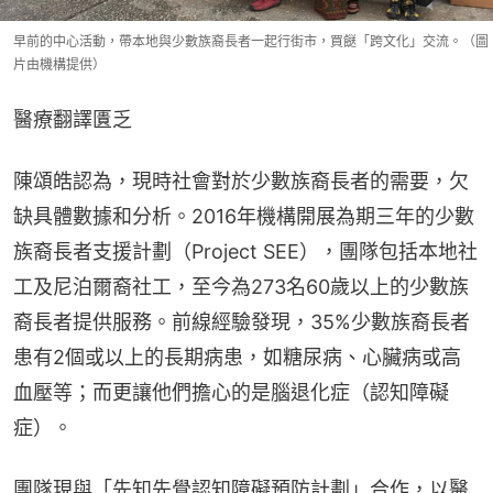
早前的中心活動，帶本地與少數族裔長者一起行街市，買餸「跨文化」交流。（圖
片由機構提供）
醫療翻譯匱乏
陳頌皓認為，現時社會對於少數族裔長者的需要，欠
缺具體數據和分析。2016年機構開展為期三年的少數
族裔長者支援計劃（Project SEE），團隊包括本地社
工及尼泊爾裔社工，至今為273名60歲以上的少數族
裔長者提供服務。前線經驗發現，35%少數族裔長者
患有2個或以上的長期病患，如糖尿病、心臟病或高
血壓等；而更讓他們擔心的是腦退化症（認知障礙
症）。
團隊現與「先知先覺認知障礙預防計劃」合作，以醫