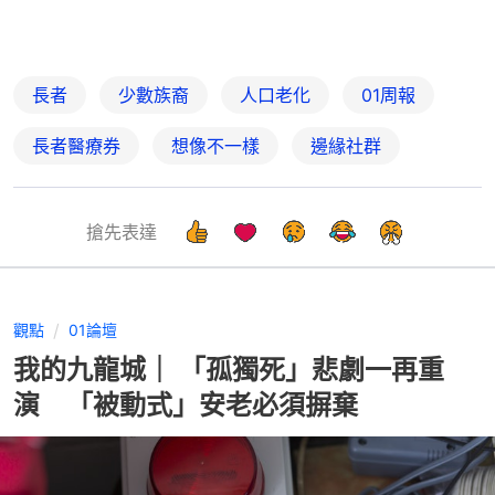
長者
少數族裔
人口老化
01周報
長者醫療券
想像不一樣
邊緣社群
搶先表達
觀點
01論壇
我的九龍城｜ 「孤獨死」悲劇一再重
演 「被動式」安老必須摒棄