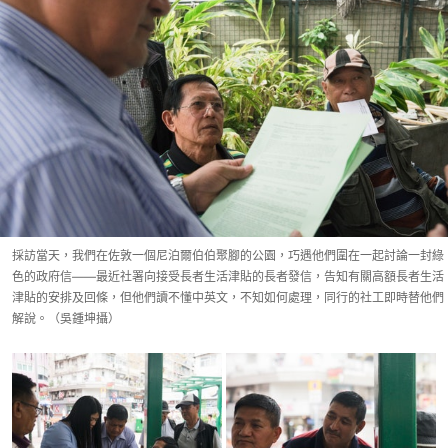
採訪當天，我們在佐敦一個尼泊爾伯伯聚腳的公園，巧遇他們圍在一起討論一封綠
色的政府信——最近社署向接受長者生活津貼的長者發信，告知有關高額長者生活
津貼的安排及回條，但他們讀不懂中英文，不知如何處理，同行的社工即時替他們
解說。（吳鍾坤攝）