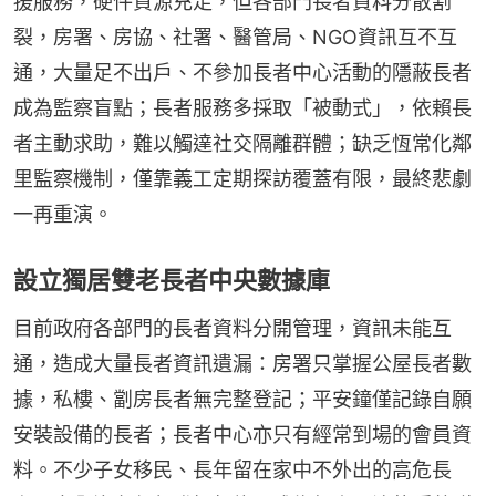
援服務，硬件資源充足，但各部門長者資料分散割
裂，房署、房協、社署、醫管局、NGO資訊互不互
通，大量足不出戶、不參加長者中心活動的隱蔽長者
成為監察盲點；長者服務多採取「被動式」，依賴長
者主動求助，難以觸達社交隔離群體；缺乏恆常化鄰
里監察機制，僅靠義工定期探訪覆蓋有限，最終悲劇
一再重演。
設立獨居雙老長者中央數據庫
目前政府各部門的長者資料分開管理，資訊未能互
通，造成大量長者資訊遺漏：房署只掌握公屋長者數
據，私樓、劏房長者無完整登記；平安鐘僅記錄自願
安裝設備的長者；長者中心亦只有經常到場的會員資
料。不少子女移民、長年留在家中不外出的高危長