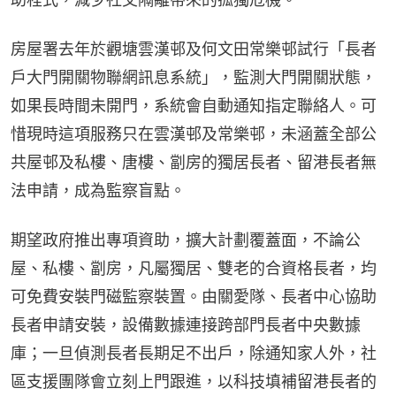
房屋署去年於觀塘雲漢邨及何文田常樂邨試行「長者
戶大門開關物聯網訊息系統」，監測大門開關狀態，
如果長時間未開門，系統會自動通知指定聯絡人。可
惜現時這項服務只在雲漢邨及常樂邨，未涵蓋全部公
共屋邨及私樓、唐樓、劏房的獨居長者、留港長者無
法申請，成為監察盲點。
期望政府推出專項資助，擴大計劃覆蓋面，不論公
屋、私樓、劏房，凡屬獨居、雙老的合資格長者，均
可免費安裝門磁監察裝置。由關愛隊、長者中心協助
長者申請安裝，設備數據連接跨部門長者中央數據
庫；一旦偵測長者長期足不出戶，除通知家人外，社
區支援團隊會立刻上門跟進，以科技填補留港長者的