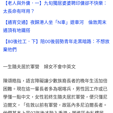
【老人與外傭．一】九旬獨居婆婆聘印傭卻不快樂：
太長命有咩用？
【通宵交通】夜歸港人坐「N車」遊車河 倫敦周末
通頂有地鐵搭
【80後社工．下】陪00後弱勢青年走黑暗路：不想放
棄他們
一生隨夫居於軍營　婦女不會中英文
陳頌皓指，語言障礙讓少數族裔長者的晚年生活加倍
困難。現在這一輩長者多為啹喀兵，男性因工作或已
學懂一點中文，女性若終生隨夫居於軍營，便只懂尼
泊爾文，「佐敦以前有軍營，故區內多尼泊爾長者。