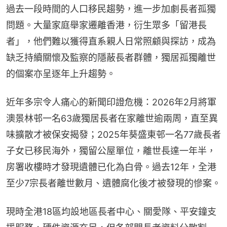
過去一段時間的人口移民趨勢，進一步加劇長者孤獨
問題。大量家庭舉家遷離香港，衍生眾多「留港長
者」，他們難以獲得直系親人日常照顧與探訪，成為
缺乏持續關懷及監察的隱蔽長者群體，獨居孤獨離世
的個案亦呈逐年上升趨勢。
近年多宗令人痛心的新聞印證危機：2026年2月將軍
澳景林邨一名63歲獨居長者在家離世逾兩周，直至異
味擴散才被保安揭發；2025年葵盛東邨一名77歲長者
子女已移民海外，獨留公屋單位，離世長達一年半，
房署收樓時才發現遺體已化為白骨。過去12年，全港
至少7宗長者離世數月、遺體腐化後才被發現的慘案。
現時全港18區均設地區長者中心、關愛隊、平安鐘支