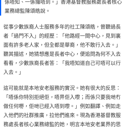
係唔知、一係攞唔到。」香港基督教服務處長者核心
業務總監陳頌皓說。
從事少數族裔人士服務多年的社工陳頌皓，曾聽過長
者「過門不入」的經歷：「他路經一間中心，見到裏
面有許多老人家，但全都是華裔，他不敢行入去。」
聽其描述，她猜想應是長者中心，便追問為何不入去
看看，少數族裔長者答：「我唔知道自己可唔可以行
入去。」
這可能就是本地安老服務的實況。她有很大的反思：
「唔係你特別拒絕佢，唔畀佢入嚟；而係只要我哋冇
做任何嘢，佢哋已經入唔到嚟。」例如翻譯、例如走
入他們的社群推廣，拉他們進來。現為香港基督教服
務處長者核心業務總監的她，明言本地安老業界的思