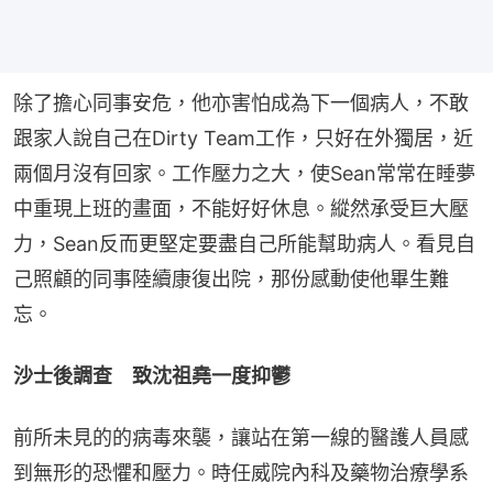
除了擔心同事安危，他亦害怕成為下一個病人，不敢
跟家人說自己在Dirty Team工作，只好在外獨居，近
兩個月沒有回家。工作壓力之大，使Sean常常在睡夢
中重現上班的畫面，不能好好休息。縱然承受巨大壓
力，Sean反而更堅定要盡自己所能幫助病人。看見自
己照顧的同事陸續康復出院，那份感動使他畢生難
忘。
沙士後調查　致沈祖堯一度抑鬱
前所未見的的病毒來襲，讓站在第一線的醫護人員感
到無形的恐懼和壓力。時任威院內科及藥物治療學系