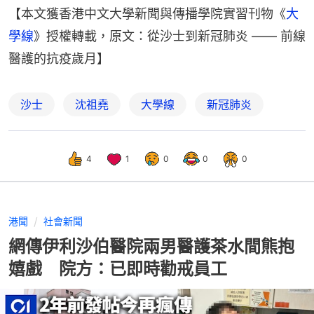
【本文獲香港中文大學新聞與傳播學院實習刊物《
大
學線
》授權轉載，原文：從沙士到新冠肺炎 —— 前線
醫護的抗疫歲月】
沙士
沈祖堯
大學線
新冠肺炎
4
1
0
0
0
港聞
社會新聞
網傳伊利沙伯醫院兩男醫護茶水間熊抱
嬉戲 院方：已即時勸戒員工