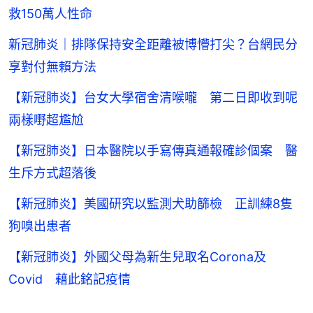
救150萬人性命
新冠肺炎｜排隊保持安全距離被博懵打尖？台網民分
享對付無賴方法
【新冠肺炎】台女大學宿舍清喉嚨 第二日即收到呢
兩樣嘢超尷尬
【新冠肺炎】日本醫院以手寫傳真通報確診個案 醫
生斥方式超落後
【新冠肺炎】美國研究以監測犬助篩檢 正訓練8隻
狗嗅出患者
【新冠肺炎】外國父母為新生兒取名Corona及
Covid 藉此銘記疫情