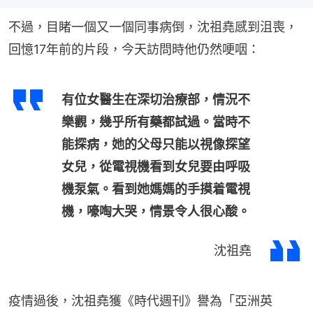
不過，目睹一個又一個同事病倒，沈祖堯感到沮喪，
回憶17年前的片段，今天訪問時他仍然哽咽：
有位女醫生在深切治療部，情況不
樂觀，幾乎所有藥都試過。當時不
能探病，她的父母只能以視像探望
女兒，從電視機看到女兒要由呼吸
機泵氣。看到她媽媽的手摸着電視
機，嚎啕大哭，情景令人很心酸。
沈祖堯
疫情過後，沈祖堯獲《時代週刊》譽為「亞洲英