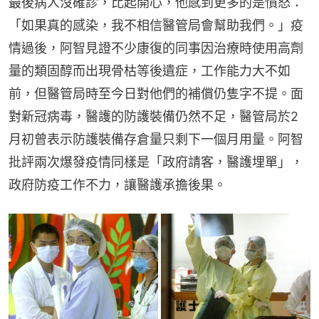
最後病人沒確診，比起開心，他感到更多的是憤怒：
「如果真的感染，我不相信醫管局會幫助我們。」疫
情過後，阿智見證不少康復的同事因治療時使用高劑
量的類固醇而出現骨枯等後遺症，工作能力大不如
前，但醫管局時至今日對他們的補償仍隻字不提。面
對新冠病毒，醫護的防護裝備仍然不足，醫管局於2
月初曾表示防護裝備存倉量只剩下一個月用量。阿智
批評兩次爆發疫情同樣是「政府請客，醫護埋單」，
政府防疫工作不力，讓醫護承擔後果。