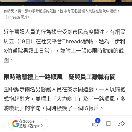
有網民上傳一張IG限時動態的截圖，圖中有兩名醫護人員疑在醫院中嬉戲。
（Threads圖片）
近年醫護人員的行為操守受到市民高度關注，有網民
周五（19日）在社交平台Threads發帖，題為「伊利
X伯醫院男護士日常」，並附上一張IG限時動態的截
圖。
限時動態標上一路順風 疑與員工離職有關
圖中顯示兩名男醫護人員在茶水間嬉戲，一人以熊抱
式抱起對方，並標上「大力啲！」及「一路順風，多
啲嚟玩」的字句，同時標籤了一個IG帳戶。
5
在Google
拍攝地點疑似是醫院的茶水間，手推車上放有多瓶水
追蹤《香港01》