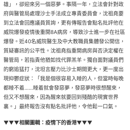
雄」，卻迎來另一個惡夢。事隔一年，立法會針對政
府與醫管局處理沙士手法成立專責委員會，沈祖堯要
到立法會回應議員質詢，更有傳報告會點名批評他在
威院爆發疫情後重開8A病房，導致沙士進一步在社區
爆發。近40名威院醫生及中大教職員集體發公開信，
質疑審訊的公平性。沈祖堯指重開病房與否決定權在
醫管局，若指責他猶如找代罪羔羊。獨自面對議員們
的窮追猛打，沈坦言壓力比沙士期間更大，更一度出
現抑鬱症狀：「我是個很容易入睡的人，但當時每晚
都睡不着……睡着就會發惡夢，發惡夢時很想醒來，
但又不想醒來，因為醒來就要回到殘酷的現實世界
裏。」最終報告沒有點名批評他，令他鬆一口氣。
▼▼▼
相關圖輯：疫情下的香港
▼▼▼