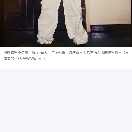
保護衣密不透風，Sean每天工作後都會汗流浹背。圖為有病人出院時留影。（受
訪者提供/大學線授權使用）