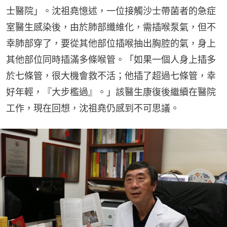
士醫院」。沈祖堯憶述，一位接觸沙士帶菌者的急症
室醫生感染後，由於肺部纖維化，需插喉泵氣，但不
幸肺部穿了，要從其他部位插喉抽出胸腔的氣，身上
其他部位同時插滿多條喉管。「如果一個人身上插多
於七條管，很大機會救不活；他插了超過七條管，幸
好年輕，『大步檻過』。」該醫生康復後繼續在醫院
工作，現在回想，沈祖堯仍感到不可思議。