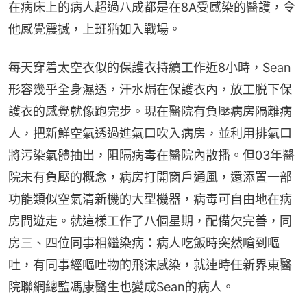
在病床上的病人超過八成都是在8A受感染的醫護，令
他感覺震撼，上班猶如入戰場。
每天穿着太空衣似的保護衣持續工作近8小時，Sean
形容幾乎全身濕透，汗水焗在保護衣內，放工脱下保
護衣的感覺就像跑完步。現在醫院有負壓病房隔離病
人，把新鮮空氣透過進氣口吹入病房，並利用排氣口
將污染氣體抽出，阻隔病毒在醫院內散播。但03年醫
院未有負壓的概念，病房打開窗戶通風，還添置一部
功能類似空氣清新機的大型機器，病毒可自由地在病
房間遊走。就這樣工作了八個星期，配備欠完善，同
房三、四位同事相繼染病：病人吃飯時突然嗆到嘔
吐，有同事經嘔吐物的飛沫感染，就連時任新界東醫
院聯網總監馮康醫生也變成Sean的病人。