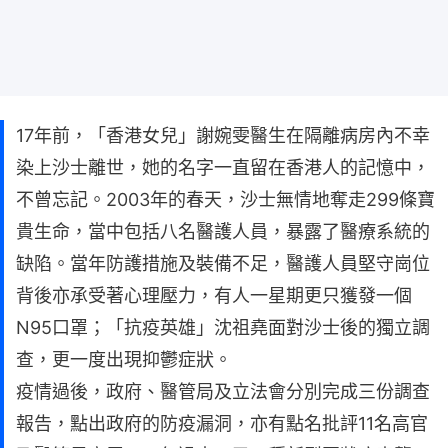
17年前，「香港女兒」謝婉雯醫生在隔離病房內不幸
染上沙士離世，她的名字一直留在香港人的記憶中，
不曾忘記。2003年的春天，沙士無情地奪走299條寶
貴生命，當中包括八名醫護人員，暴露了醫療系統的
缺陷。當年防護措施及裝備不足，醫護人員堅守崗位
背後亦承受著心理壓力，有人一星期更只獲發一個
N95口罩；「抗疫英雄」沈祖堯面對沙士後的獨立調
查，更一度出現抑鬱症狀。
疫情過後，政府、醫管局及立法會分別完成三份調查
報告，點出政府的防疫漏洞，亦有點名批評11名高官