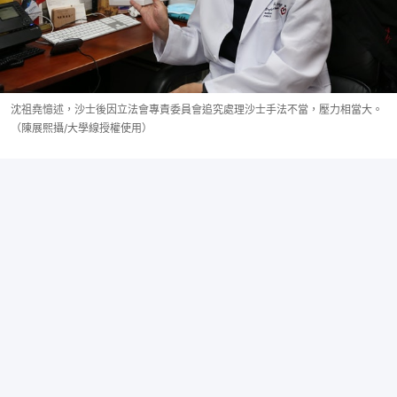
沈祖堯憶述，沙士後因立法會專責委員會追究處理沙士手法不當，壓力相當大。
（陳展熙攝/大學線授權使用）