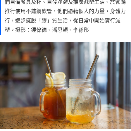
們自備餐具及杯、自發淨灘及推廣減塑生活、於餐廳
推行使用不鏽鋼飲管，他們憑藉個人的力量，身體力
行，逐步擺脫「膠」質生活，從日常中開始實行減
塑。攝影：鍾偉德、潘思穎、李孫彤