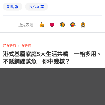
01周報
良心企業
搶先表達
好食玩飛
食玩買
港式基層家庭5大生活共鳴 一枱多用、
不銹鋼碟蒸魚 你中幾樣？