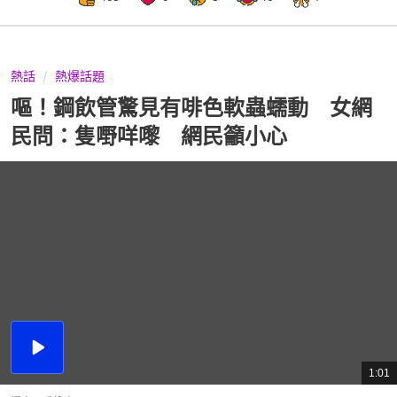
熱話
熱爆話題
嘔！鋼飲管驚見有啡色軟蟲蠕動 女網
民問：隻嘢咩嚟 網民籲小心
播
放
1:01
總
影
共
片