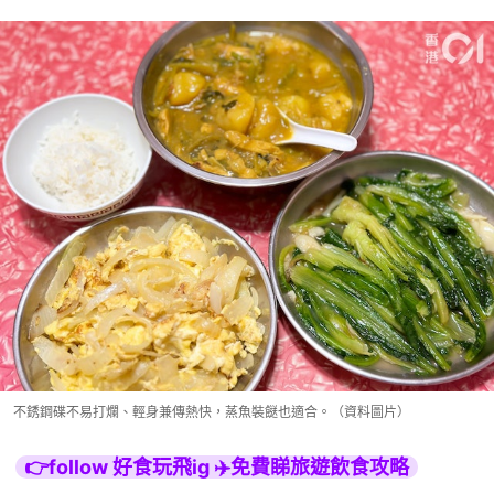
不銹鋼碟不易打爛、輕身兼傳熱快，蒸魚裝餸也適合。（資料圖片）
👉follow 好食玩飛ig ✈️免費睇旅遊飲食攻略