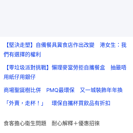
【堅決走塑】自備餐具冀食店作出改變 港女生：我
們有選擇的權利
【零垃圾派對挑戰】懶理麥當勞拒自攜餐盒 抽籤唔
用紙仔用銀仔
商場聖誕樹比併 PMQ最環保 又一城裝飾年年換
「外賣，走杯！」 環保自攜杯買飲品有折扣
食客擔心衞生問題　耐心解釋＋優惠招徠