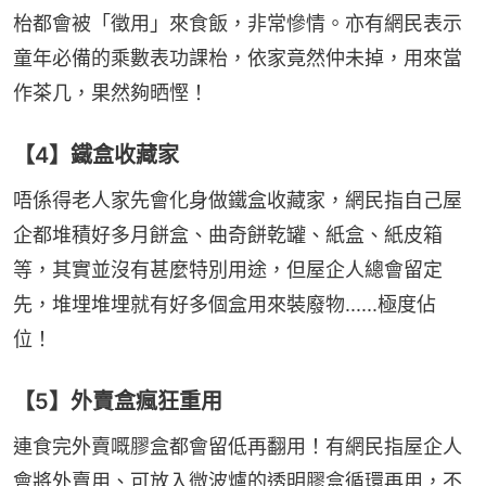
枱都會被「徵用」來食飯，非常慘情。亦有網民表示
童年必備的乘數表功課枱，依家竟然仲未掉，用來當
作茶几，果然夠晒慳！
【4】鐵盒收藏家
唔係得老人家先會化身做鐵盒收藏家，網民指自己屋
企都堆積好多月餅盒、曲奇餅乾罐、紙盒、紙皮箱
等，其實並沒有甚麼特別用途，但屋企人總會留定
先，堆埋堆埋就有好多個盒用來裝廢物......極度佔
位！
【5】外賣盒瘋狂重用
連食完外賣嘅膠盒都會留低再翻用！有網民指屋企人
會將外賣用、可放入微波爐的透明膠盒循環再用，不