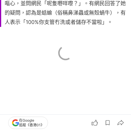
嘔心，並問網民「呢隻嘢咩嚟？」。有網民回答了她
的疑問，認為是蛞蝓（俗稱鼻涕蟲或無殼蝸牛），有
人表示「100%你支管冇洗或者儲存不當啦」。
在Google
追蹤《香港01》