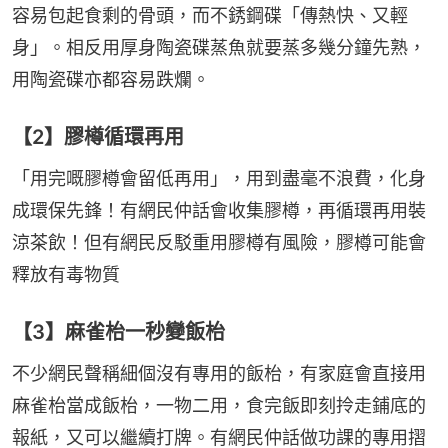
容易包起食剩的骨頭，而不銹鋼碟「傳熱快、又輕
身」。相反用厚身陶瓷碟蒸魚就要蒸多幾分鐘先熟，
用陶瓷碟亦都容易跌爛。
【2】膠樽循環再用
「用完嘅膠樽會留低再用」，用到盡毫不浪費，化身
成環保先鋒！有網民仲話會收集膠樽，再循環再用裝
涼茶飲！但有網民反駁重用膠樽有風險，膠樽可能會
釋放有毒物質
【3】麻雀枱一秒變飯枱
不少網民聲稱細個沒有專用的飯枱，有家庭會直接用
麻雀枱當成飯枱，一物二用，食完飯即刻拎走鋪底的
報紙，又可以繼續打牌。有網民仲話做功課的專用摺