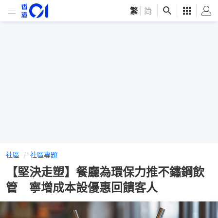
繁
|
简
社區
社區專題
【堅決走塑】餐廳為環保力推不鏽鋼飲
管 寧增成本設優惠回饋客人