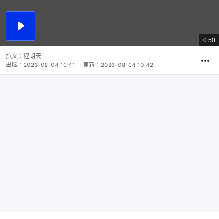
播
放
0:50
總
影
共
片
時
撰文：
程朗天
間
出版：
2026-08-04 10:41
更新：
2026-08-04 10:42