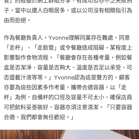
管」的經驗於網上群組分享，有成功但亦不乏失敗例
子，當中以遭人白眼居多，或以公司沒有相關指引為
由而拒絕。
作為餐廳負責人，Yvonne理解同業存在難處，同意
「走杯」、「走飲管」或令餐廳造成阻礙，某程度上
影響製作食物流程。「餐廳會存在各種考量，例如餐
盒是否潔淨、容量是否夠大、溫度是否足以承受、可
否盛載汁液等等。」Yvonne認為這是雙方的，顧客
亦要為這些因素多作考量，攜帶合適容器。以「走
杯」為例，自備杯的口徑及容量不可太小，確保店員
可把飲料妥善裝好，容器亦須注意清潔。「只要容器
合適，我們都會無任歡迎。」