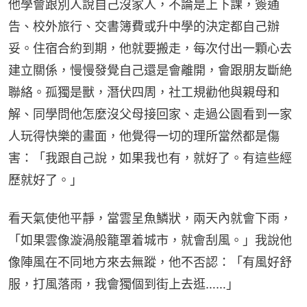
他學會跟別人說自己沒家人，不論是上下課，簽通
告、校外旅行、交書簿費或升中學的決定都自己辦
妥。住宿合約到期，他就要搬走，每次付出一顆心去
建立關係，慢慢發覺自己還是會離開，會跟朋友斷絶
聯絡。孤獨是獸，潛伏四周，社工規勸他與親母和
解、同學問他怎麼沒父母接回家、走過公園看到一家
人玩得快樂的畫面，他覺得一切的理所當然都是傷
害：「我跟自己說，如果我也有，就好了。有這些經
歷就好了。」
看天氣使他平靜，當雲呈魚鱗狀，兩天內就會下雨，
「如果雲像漩渦般籠罩着城市，就會刮風。」我說他
像陣風在不同地方來去無蹤，他不否認：「有風好舒
服，打風落雨，我會獨個到街上去逛……」