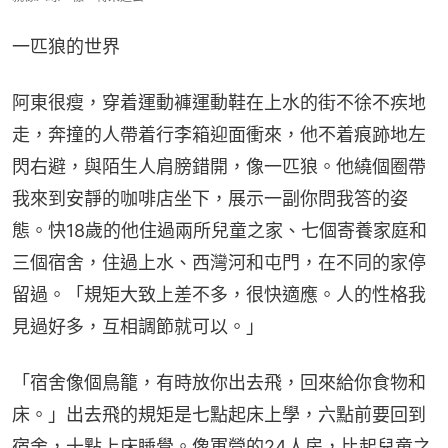
一匹狼的世界
阿東很瘦，穿着運動褲運動鞋在上水的街不徐不疾地
走，奔撞的人帶着行李箱迎面衝來，他不着痕跡地左
閃右避，與陌生人肩膀錯開，像一匹狼。他繞個圈帶
我來到安靜的咖啡店坐下，展示一副你問我答的姿
態。快18歲的他住過兩所兒童之家、七個寄養家庭和
三個宿舍，住過上水、西灣河和屯門，在不同的家停
留過。「規矩大致上差不多，很快適應。人的性格我
見過好多，互相調節就可以。」
「宿舍像個鳥籠，有時放你出去飛，回來給你食物和
床。」出去飛的規矩是七點起床上學，六點前要回到
宿舍，十點上床睡覺。像軍營的24人房，比起兒童之