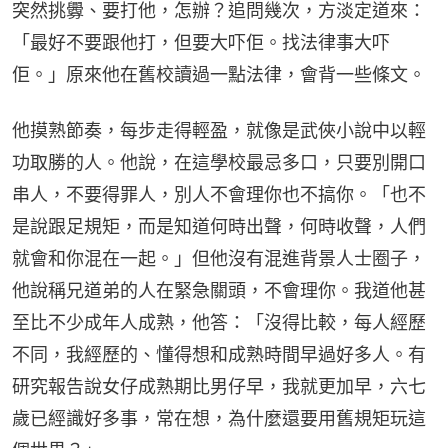
突然挑釁、要打他，怎辦？追問幾次，方淡定道來：
「最好不要跟他打，但要大吓佢。找法律事大吓
佢。」原來他在舊校讀過一點法律，會背一些條文。
他摸熟節奏，每步走得輕盈，就像是武俠小說中以輕
功取勝的人。他說，在這學校最忌多口，只要別開口
串人，不要得罪人，別人不會理你也不搞你。「也不
是說跟足規矩，而是知道何時出聲，何時收聲，人們
就會和你混在一起。」但他沒有混進背景人士圈子，
他說稱兄道弟的人在緊急關頭，不會理你。我道他甚
至比不少成年人成熟，他答：「沒得比較，每人經歷
不同，我經歷的、懂得想和成熟時間早過好多人。有
研究報告說女仔成熟期比男仔早，我就更加早，六七
歲已經識好多事，常在想，為什麼還要用舊規矩玩這