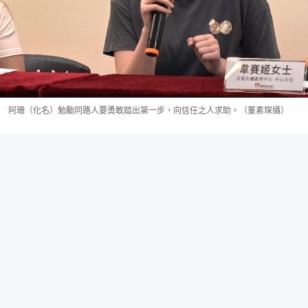
阿珊（化名）勉勵同路人要勇敢踏出第一步，向信任之人求助。（董素琛攝）