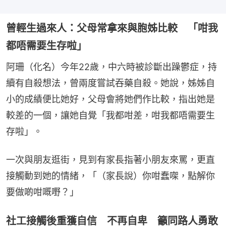
曾輕生過來人：父母常拿來與胞姊比較 「咁我
都唔需要生存啦」
阿珊（化名）今年22歲，中六時被診斷出躁鬱症，持
續有自殺想法，曾兩度嘗試吞藥自殺。她說，姊姊自
小的成績便比她好，父母會將她們作比較，指出她是
較差的一個，讓她自覺「我都咁差，咁我都唔需要生
存啦」。
一次與朋友逛街，見到有家長指著小朋友來罵，更直
接觸動到她的情緒，「（家長說）你咁蠢㗎，點解你
要做啲咁嘅嘢？」
社工接觸後重獲自信 不再自卑 籲同路人勇敢