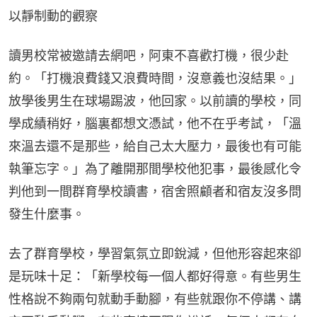
以靜制動的觀察
讀男校常被邀請去網吧，阿東不喜歡打機，很少赴
約。「打機浪費錢又浪費時間，沒意義也沒結果。」
放學後男生在球場踢波，他回家。以前讀的學校，同
學成績稍好，腦裏都想文憑試，他不在乎考試，「溫
來溫去還不是那些，給自己太大壓力，最後也有可能
執筆忘字。」為了離開那間學校他犯事，最後感化令
判他到一間群育學校讀書，宿舍照顧者和宿友沒多問
發生什麼事。
去了群育學校，學習氣氛立即銳減，但他形容起來卻
是玩味十足：「新學校每一個人都好得意。有些男生
性格說不夠兩句就動手動腳，有些就跟你不停講、講