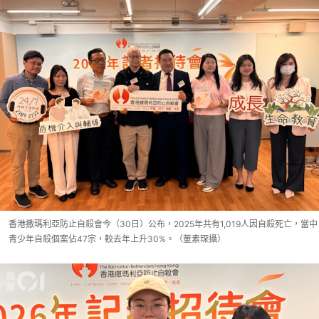
香港撒瑪利亞防止自殺會今（30日）公布，2025年共有1,019人因自殺死亡，當中
青少年自殺個案佔47宗，較去年上升30%。（董素琛攝）