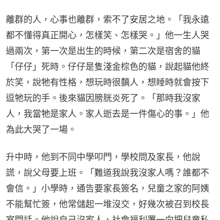
離群的人，心事也離群，索不了安居之地。「我永遠
都不懂得真正開心，怎樣笑、怎樣哭。」他一生人哭
過兩次，第一次是出生的時候，第二次是宿舍的貓
「仔仔」死時。仔仔是隻淺金棕色的貓，說起貓他終
於笑，說牠有性格，想玩時很黐人，想睡時就會按下
逗牠玩的手。後來貓因膀胱炎死了。「那時我沒家
人，我當牠是家人。家人逝去是一件傷心的事。」他
為此大哭了一場。
升中時，他到不同中學叩門，學校問及家長，他說
謊，說父母要上班。「難道我說我沒家人嗎？誰都不
會信。」小學時，通告要家長簽名，兒童之家的阿姨
不能幫忙簽，他常儲起一堆沒交，好幾次被召到校長
室問話。他說自己沒家人，社會福利署一向把兒童私