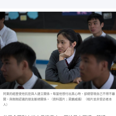
阿東的經歷使他抗拒與人建立關係。每當他想付出真心時，卻總發現自己不得不離
開，與剛剛認識的朋友斷絕關係。（資料圖片；梁鵬威攝）（相片並非受訪者本
人）