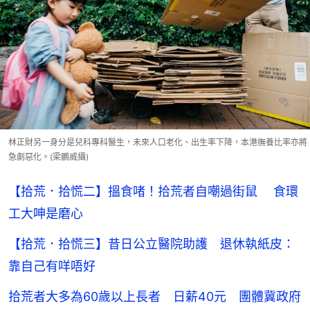
林正財另一身分是兒科專科醫生，未來人口老化、出生率下降，本港撫養比率亦將
急劇惡化。(梁鵬威攝)
【拾荒．拾慌二】搵食啫！拾荒者自嘲過街鼠 食環
工大呻是磨心
【拾荒．拾慌三】昔日公立醫院助護 退休執紙皮：
靠自己有咩唔好
拾荒者大多為60歲以上長者 日薪40元 團體冀政府