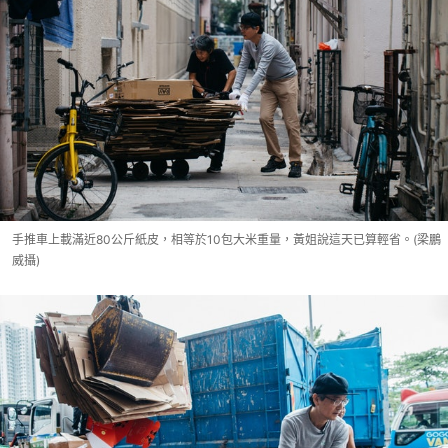
手推車上載滿近80公斤紙皮，相等於10包大米重量，黃姐說這天已算輕省。(梁鵬
威攝)