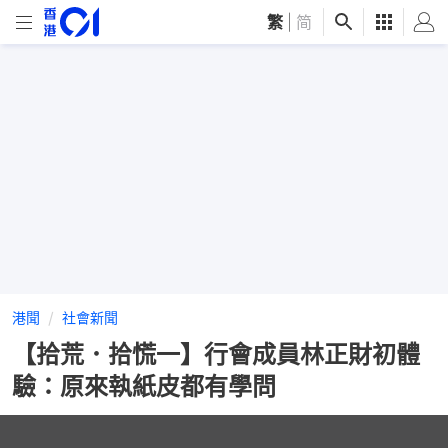
繁
|
简
港聞
社會新聞
【拾荒．拾慌一】行會成員林正財初體
驗：原來執紙皮都有學問