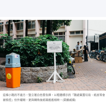
這條小路的不遠方，豎立著白色警告牌，以粗體標示的「隨處棄置垃圾、紙皮等會
被檢控」份外耀眼，更與轉角後紙箱遙遙相映。(梁鵬威攝)