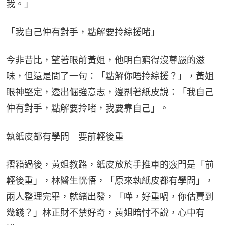
我。」
「我自己仲有對手，點解要拎綜援啫」
今非昔比，望著眼前黃姐，他明白窮得沒尊嚴的滋
味，但還是問了一句：「點解你唔拎綜援？」，黃姐
眼神堅定，透出倔強意志，邊𠝹著紙皮說：「我自己
仲有對手，點解要拎啫，我要靠自己」。
執紙皮都有學問　要前輕後重
摺箱過後，黃姐教路，紙皮放於手推車的竅門是「前
輕後重」，林醫生恍悟，「原來執紙皮都有學問」，
兩人整理完畢，就緒出發，「嘩，好重喎，你估賣到
幾錢？」林正財不禁好奇，黃姐暗忖不說，心中有