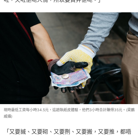
現時最低工資每小時34.5元，這趟執紙皮體驗，他們3小時合計賺得35元。(梁鵬
威攝)
「又要摵、又要砌、又要𠝹、又要搬，又要推，都唔