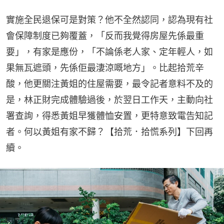
實施全民退保可是對策？他不全然認同，認為現有社
會保障制度已夠覆蓋，「反而我覺得房屋先係最重
要」，有家是應份，「不論係老人家、定年輕人，如
果無瓦遮頭，先係佢最淒涼嘅地方」。比起拾荒辛
酸，他更關注黃姐的住屋需要，最令記者意料不及的
是，林正財完成體驗過後，於翌日工作天，主動向社
署查詢，得悉黃姐早獲體恤安置，更特意致電告知記
者。何以黃姐有家不歸？【拾荒．拾慌系列】下回再
續。