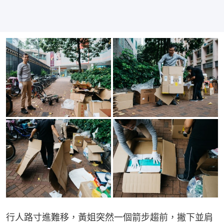
行人路寸進難移，黃姐突然一個箭步趨前，撇下並肩