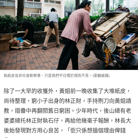
執紙皮並非社會新鮮事，只是我們平日慣於視而不見。(梁鵬威攝)
除了一大早的收獲外，黃姐前一晚收集了大堆紙皮，
尚待整理，窮小子出身的林正財，手持𠝹刀向黃姐請
教，摺疊中再翻閱舊日窮困。少年時代，後山總有老
婆婆總托林正財執石仔，再給他幾毫子報酬，林長大
後始發現對方用心良苦，「佢只係想搵個理由俾錢