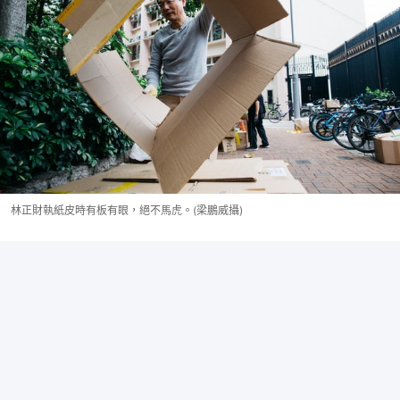
林正財執紙皮時有板有眼，絕不馬虎。(梁鵬威攝)