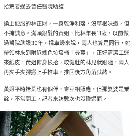
拾荒者過去曾任醫院助護
換上便服的林正財，一身乾淨利落，沒草根味道，但
不掩誠意。滿頭銀髮的黃姐，比林年長11歲，以前做
過醫院助護30年，掹車邊來說，兩人也算是同行，她
帶領林來到附近綠色垃圾桶「尋寶」，正好清潔工運
來紙皮，黃姐俯身檢拾，較健壯的林見狀跟隨，兩人
再夾手夾腳搬上手推車，推回後方角落就緒。
黃姐平時拾荒也有個伴，會互相照應，但那婆婆是業
餘，不常開工，記者來訪數次也沒碰過面。