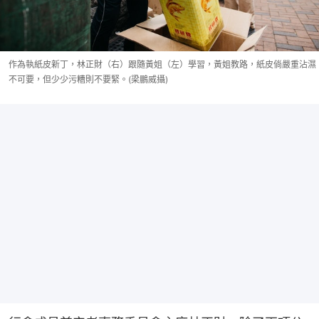
作為執紙皮新丁，林正財（右）跟隨黃姐（左）學習，黃姐教路，紙皮倘嚴重沾濕
不可要，但少少污糟則不要緊。(梁鵬威攝)