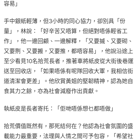
容易」
手中銀紙輕薄，但3小時的同心協力，卻別具「份
量」，林說：「好辛苦又唔算，但絕對唔係輕省工
作」，他一邊回顧、一邊解釋，「又要摵、又要砌、
又要𠝹、又要搬，又要推，都唔容易」，他說沿途上
至少看見10名拾荒長者，推著車將紙皮從大街後巷運
送至回收店，「如果唔係有呢隊回收大軍，我相信街
道清潔會更差」。他欣賞黃姐的堅韌精神，認為她自
食其力之餘，亦為社會減廢作出貢獻。
執紙皮是長者寄托：「佢哋唔係想乜都唔做」
拾荒價值既然有，那死結何在？他認為社會氛圍的盛
載能力最重要，法理與人情之間可予包容，「希望社