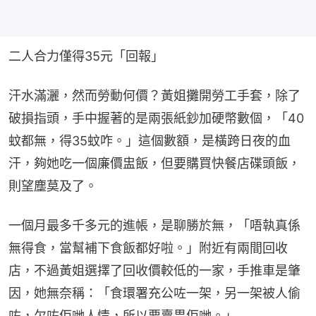
二人合力僅得35元「回報」
汗水滿灑，然而勞動何價？黃姐攤開勞工手套，除了
破損指頭，手中握著的是兩張紙鈔加硬幣數個，「40
蚊都無，得35蚊咋。」這個數額，是橫跨日夜的血
汗，夠她吃一個廉價盅飯，但要購買快餐店碟頭飯，
則望塵莫及了。
一個月最多千多元的進帳，是聊勝於無，「唔執真係
無得食，當幫補下食飯都好啦。」附近有兩間回收
店，不過黃姐選擇了回收價較低的一家，手推車是肇
因，她無奈稱：「食環署充公咗一架，另一架被人偷
咗，欠咗佢哋人情，所以要賣畀佢哋。」