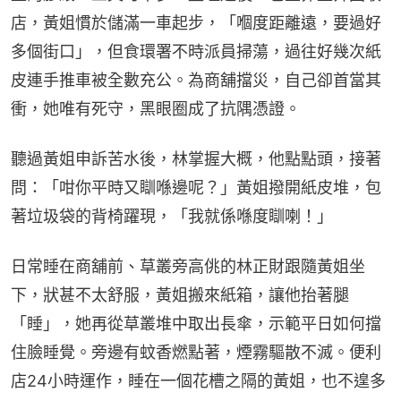
店，黃姐慣於儲滿一車起步，「嗰度距離遠，要過好
多個街口」，但食環署不時派員掃蕩，過往好幾次紙
皮連手推車被全數充公。為商舖擋災，自己卻首當其
衝，她唯有死守，黑眼圈成了抗隅憑證。
聽過黃姐申訴苦水後，林掌握大概，他點點頭，接著
問：「咁你平時又瞓喺邊呢？」黃姐撥開紙皮堆，包
著垃圾袋的背椅躍現，「我就係喺度瞓喇！」
日常睡在商舖前、草叢旁高佻的林正財跟隨黃姐坐
下，狀甚不太舒服，黃姐搬來紙箱，讓他抬著腿
「睡」，她再從草叢堆中取出長傘，示範平日如何擋
住臉睡覺。旁邊有蚊香燃點著，煙霧驅散不滅。便利
店24小時運作，睡在一個花槽之隔的黃姐，也不遑多