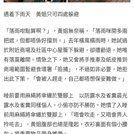
遇着下雨天　黃姐只可四處躲避
「落雨咁點算啊？」，黃姐無奈稱，「落雨咪開多兩
把遮，但都唔係好擋到。」去年橫風橫雨時，她試過
於附近商場及社區中心屋簷下躲避，卻遭勸退，她唯
有落寞離開。情急之下，她又會將手推車及紙皮推到
商場範圍暫避食環署「追捕」，不過如非必要，她拒
出此下策，「會被人趕走，自己都唔想保安難做。」
睡前要用麻繩將傘纏於雙腳上　以防露水及雀糞晨光
露水及雀糞同樣惱人，小偷亦防不勝防。她慣了入睡
前用麻繩將傘纏於雙腳上，「唔會吹走，又唔會畀人
拎咗去」，黃姐腹部也總是隆起，衣衫裏面有個小腰
包，將重要物品隨身攜帶。