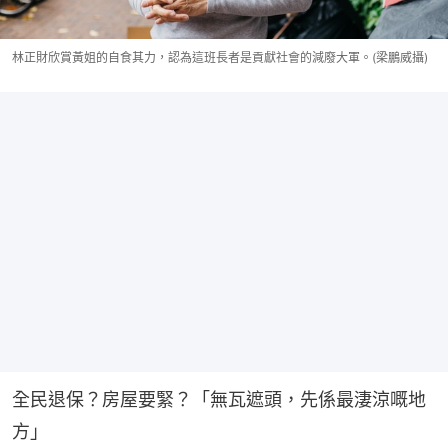
林正財欣賞黃姐的自食其力，認為這班長者是貢獻社會的減廢大軍。(梁鵬威攝)
全民退保？房屋要緊？「無瓦遮頭，先係最淒涼嘅地
方」