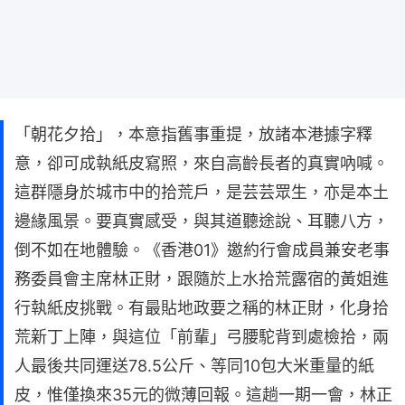
「朝花夕拾」，本意指舊事重提，放諸本港據字釋
意，卻可成執紙皮寫照，來自高齡長者的真實吶喊。
這群隱身於城市中的拾荒戶，是芸芸眾生，亦是本土
邊緣風景。要真實感受，與其道聽途說、耳聽八方，
倒不如在地體驗。《香港01》邀約行會成員兼安老事
務委員會主席林正財，跟隨於上水拾荒露宿的黃姐進
行執紙皮挑戰。有最貼地政要之稱的林正財，化身拾
荒新丁上陣，與這位「前輩」弓腰駝背到處檢拾，兩
人最後共同運送78.5公斤、等同10包大米重量的紙
皮，惟僅換來35元的微薄回報。這趟一期一會，林正