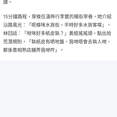
譜。
15分鐘路程，穿梭在滿佈行李篋的橫街窄巷，她介紹
沿路風光：「呢條咪水貨街，平時好多水貨客㗎」，
林回話：「咁咪好多紙皮執？」黃姐搖搖頭，點出拾
荒潛規則，「執紙皮有晒地盤，我哋唔會去執人哋，
都係靠相熟店舖畀我哋咋」。