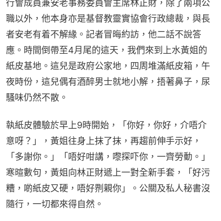
行會成員兼安老事務委員會主席林正財，除了兩項公
職以外，他本身亦是基督教靈實協會行政總裁，與長
者安老有着不解緣。記者冒晦約訪，他二話不說答
應。時間倒帶至4月尾的這天，我們來到上水黃姐的
紙皮基地。這兒是政府公家地，四周堆滿紙皮箱，午
夜時份，這兒偶有酒醉男士就地小解，捂著鼻子，尿
騷味仍然不散。
執紙皮體驗於早上9時開始，「你好，你好，介唔介
意呀？」，黃姐往身上抹了抹，再趨前伸手示好，
「多謝你。」「唔好咁講，嚟探吓你，一齊勞動。」
寒暄數句，黃姐向林正財遞上一對全新手套，「好污
糟，啲紙皮又硬，唔好𠝹親你」。公關及私人秘書沒
隨行，一切都來得自然。