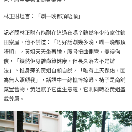
林正財坦言：「瞓一晚都頂唔順」
記者問林正財有能耐在這過夜嗎？雖然年少時家住錦
田寮屋，他不禁道：「唔好話瞓幾多晚，瞓一晚都頂
唔順」，黃姐天天坐著睡，腰骨扭曲側彎，變得佝
僂，「縱然佢身體尚算健康，但長久落去不是辦
法」。惟身旁的黃姐自顧自說，「唯有上天保佑，因
為無人照顧我」，話語中一絲憔悴掠過。椅子是商舖
棄置舊物，黃姐賦予它重生意義，它則同時為黃姐盛
載尊嚴。