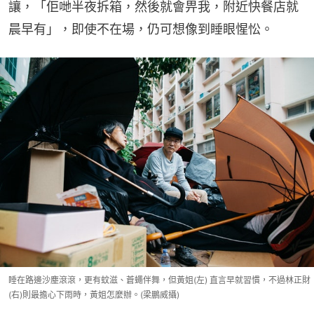
讓，「佢哋半夜拆箱，然後就會畀我，附近快餐店就
晨早有」，即使不在場，仍可想像到睡眼惺忪。
睡在路邊沙塵滾滾，更有蚊滋、蒼蠅伴舞，但黃姐(左) 直言早就習慣，不過林正財
(右)則最擔心下雨時，黃姐怎麼辦。(梁鵬威攝)