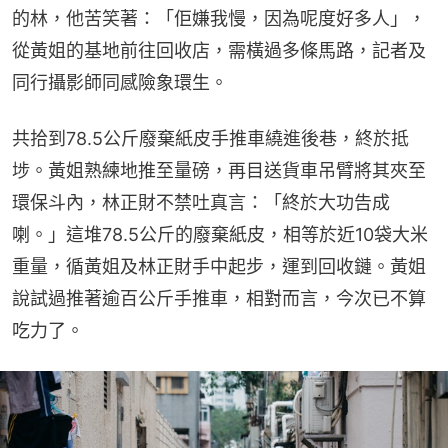
的林，他苦笑著：「佢嫌我慢，因為呢度好多人」，
從黃姐的基地前往回收店，需橫過多條馬路，記者及
同行攝影師同感險象環生。
共拾到78.5公斤廢棄紙皮手推車繞進後巷，終於抵
埗。黃姐熟練地推至量磅，再目送貨車吊臂將其夾至
環保斗內，林正財不禁吐真言：「終於大功告成
喇。」這堆78.5公斤的廢棄紙皮，相等於近10袋大米
重量，循黃姐及林正財手中起步，運到回收鏈。黃姐
說試過推著逾百公斤手推車，相對而言，今次已不算
吃力了。