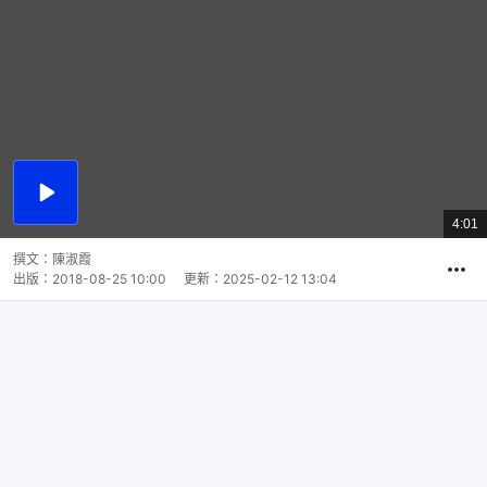
播
放
4:01
總
影
共
片
時
撰文：
陳淑霞
間
出版：
2018-08-25 10:00
更新：
2025-02-12 13:04