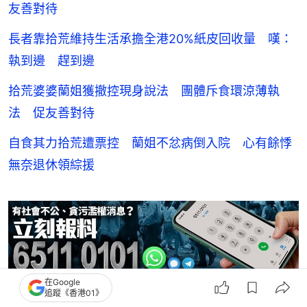
友善對待
長者靠拾荒維持生活承擔全港20%紙皮回收量 嘆：
執到邊 趕到邊
拾荒婆婆蘭姐獲撤控現身說法 團體斥食環涼薄執
法 促友善對待
自食其力拾荒遭票控 蘭姐不忿病倒入院 心有餘悸
無奈退休領綜援
在Google
追蹤《香港01》