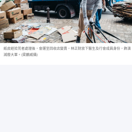
紙皮經拾荒者處理後，會運至回收店變賣，林正財放下醫生及行會成員身份，飾演
減廢大軍。(梁鵬威攝)