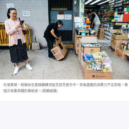
社會繁榮，紙箱由生產線輾轉流徙至拾荒者手中，背後盛載的消費力不言而喻。黃
姐正收集商舖扔棄紙皮。(梁鵬威攝)