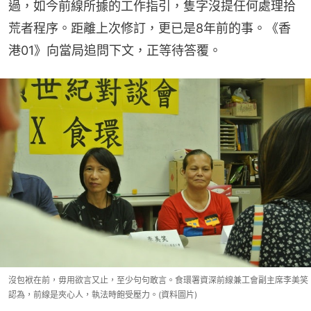
過，如今前線所據的工作指引，隻字沒提任何處理拾
荒者程序。距離上次修訂，更已是8年前的事。《香
港01》向當局追問下文，正等待答覆。
沒包袱在前，毋用欲言又止，至少句句敢言。食環署資深前線兼工會副主席李美笑
認為，前線是夾心人，執法時飽受壓力。(資料圖片)