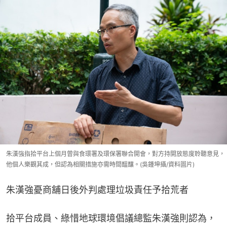
朱漢強指拾平台上個月曾與食環署及環保署聯合開會，對方持開放態度聆聽意見，
他個人樂觀其成，但認為相關措施亦需時間醞釀。(吳鍾坤攝/資料圖片)
朱漢強憂商舖日後外判處理垃圾責任予拾荒者
拾平台成員、綠惜地球環境倡議總監朱漢強則認為，