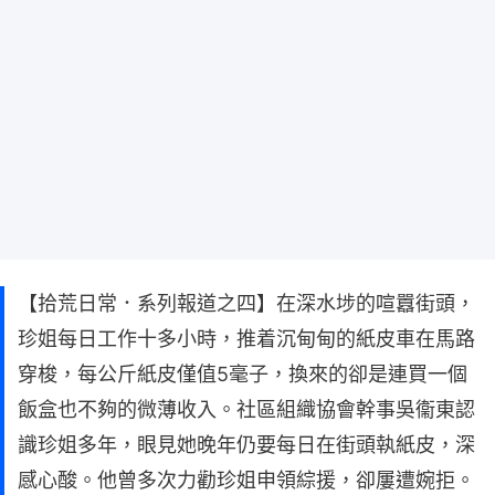
【拾荒日常．系列報道之四】在深水埗的喧囂街頭，
珍姐每日工作十多小時，推着沉甸甸的紙皮車在馬路
穿梭，每公斤紙皮僅值5毫子，換來的卻是連買一個
飯盒也不夠的微薄收入。社區組織協會幹事吳衞東認
識珍姐多年，眼見她晚年仍要每日在街頭執紙皮，深
感心酸。他曾多次力勸珍姐申領綜援，卻屢遭婉拒。