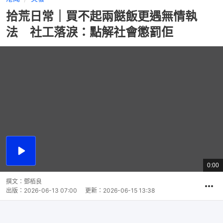
拾荒日常｜買不起兩餸飯更遇無情執
法 社工落淚：點解社會懲罰佢
播
放
0:00
總
影
共
片
時
撰文：
鄧栢良
間
出版：
2026-06-13 07:00
更新：
2026-06-15 13:38