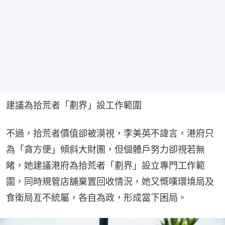
建議為拾荒者「劃界」設工作範圍
不過，拾荒者價值卻被漠視，李美英不諱言，港府只
為「貪方便」傾斜大財團，但個體戶努力卻視若無
睹，她建議港府為拾荒者「劃界」設立專門工作範
圍，同時規管店舖棄置回收情況，她又慨嘆環境局及
食衛局亙不統屬，各自為政，形成當下困局。