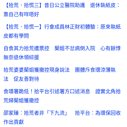
【拾荒．拾慌三】昔日公立醫院助護 退休執紙皮：
靠自己有咩唔好
【拾荒．拾慌一】行會成員林正財初體驗：原來執紙
皮都有學問
自食其力拾荒遭票控 蘭姐不忿病倒入院 心有餘悸
無奈退休領綜援
拾荒婆婆蘭姐獲撤控現身說法 團體斥食環涼薄執
法 促友善對待
食環署跪低！拾平台引述署方口述消息 證實北角拾
荒婦蘭姐獲撤控
邵家臻︰拾荒者非「下九流」 拾平台︰為環保回收
作出貢獻