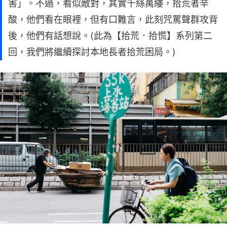
害」。不過，看似敵對，其實千絲萬縷，拾荒者辛
酸，他們看在眼裡，但有口難言，此刻咒罵聲群攻背
後，他們有話想說。(此為【拾荒．拾慌】系列第二
回，我們將繼續探討本地長者拾荒困局。)