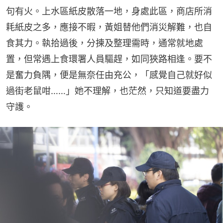
句有火。上水區紙皮散落一地，身處此區，商店所消
耗紙皮之多，應接不暇，黃姐替他們消災解難，也自
食其力。執拾過後，分揀及整理需時，通常就地處
置，但常遇上食環署人員驅趕，如同狹路相逢。要不
是奮力負隅，便是無奈任由充公，「感覺自己就好似
過街老鼠咁……」她不理解，也茫然，只知道要盡力
守護。