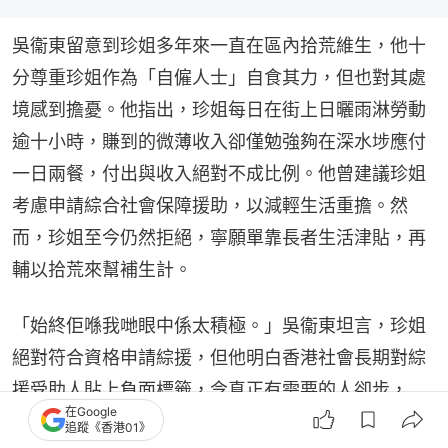
吳衞東留意到珍姐多年來一直在區內拾荒維生，他十
分尊重珍姐作為「自僱人士」自食其力，但也對其處
境感到擔憂。他指出，珍姐每日在街上日曬雨淋勞動
逾十小時，賺到的微薄收入卻僅勉強夠在深水埗應付
一日兩餐，付出與收入絕對不成比例。他曾建議珍姐
考慮申請綜合社會保障援助，以減輕生活重擔。然
而，珍姐至今仍然拒絕，寧願單靠長者生活津貼，再
輔以拾荒來幫補生計。
「始終佢喺我哋眼中係太積極。」吳衞東坦言，珍姐
絕對符合資格申請綜援，但他明白香港社會長期對綜
援受助人貼上負面標籤，令真正有需要的人卻步，
在Google
「我印象在二十年前，有些政府代表說過，『綜援是
追蹤《香港01》