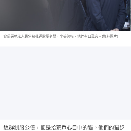
食環署執法人員常被批評欺壓老弱，李美笑指，他們有口難言。(資料圖片)
這群制服公僕，便是拾荒戶心目中的貓。他們的貓步