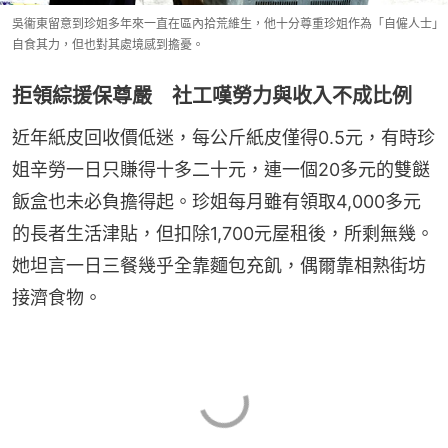
吳衞東留意到珍姐多年來一直在區內拾荒維生，他十分尊重珍姐作為「自僱人士」
自食其力，但也對其處境感到擔憂。
拒領綜援保尊嚴 社工嘆勞力與收入不成比例
近年紙皮回收價低迷，每公斤紙皮僅得0.5元，有時珍
姐辛勞一日只賺得十多二十元，連一個20多元的雙餸
飯盒也未必負擔得起。珍姐每月雖有領取4,000多元
的長者生活津貼，但扣除1,700元屋租後，所剩無幾。
她坦言一日三餐幾乎全靠麵包充飢，偶爾靠相熟街坊
接濟食物。