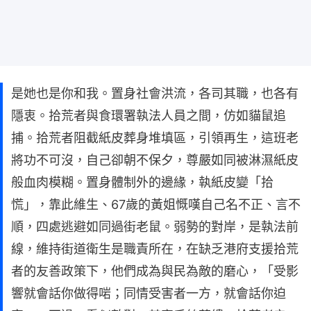
是她也是你和我。置身社會洪流，各司其職，也各有
隱衷。拾荒者與食環署執法人員之間，仿如貓鼠追
捕。拾荒者阻截紙皮葬身堆填區，引領再生，這班老
將功不可沒，自己卻朝不保夕，尊嚴如同被淋濕紙皮
般血肉模糊。置身體制外的邊緣，執紙皮變「拾
慌」，靠此維生、67歲的黃姐慨嘆自己名不正、言不
順，四處逃避如同過街老鼠。弱勢的對岸，是執法前
線，維持街道衛生是職責所在，在缺乏港府支援拾荒
者的友善政策下，他們成為與民為敵的磨心，「受影
響就會話你做得啱；同情受害者一方，就會話你迫