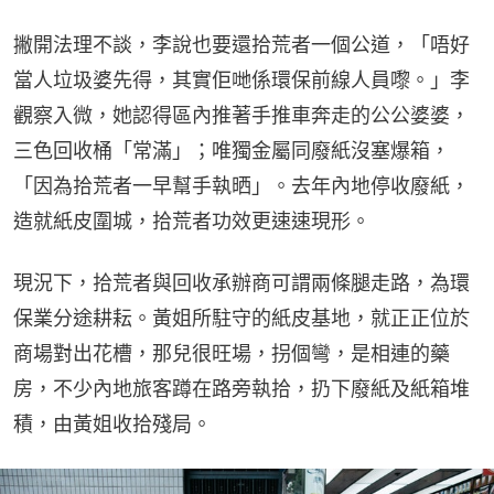
撇開法理不談，李說也要還拾荒者一個公道，「唔好
當人垃圾婆先得，其實佢哋係環保前線人員嚟。」李
觀察入微，她認得區內推著手推車奔走的公公婆婆，
三色回收桶「常滿」；唯獨金屬同廢紙沒塞爆箱，
「因為拾荒者一早幫手執晒」。去年內地停收廢紙，
造就紙皮圍城，拾荒者功效更速速現形。
現況下，拾荒者與回收承辦商可謂兩條腿走路，為環
保業分途耕耘。黃姐所駐守的紙皮基地，就正正位於
商場對出花槽，那兒很旺場，拐個彎，是相連的藥
房，不少內地旅客蹲在路旁執拾，扔下廢紙及紙箱堆
積，由黃姐收拾殘局。