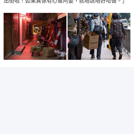
出街啦！如果真係有心幫阿婆，就唔該唔好咁做。」