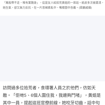
「萬般帶不走，唯有業隨身」，這是友人給拾荒黃姐的一席話。紙皮多次被肅清，
她生氣，卻又無力反抗，在一片思緒紊亂中，嘴嚼箇中含義。(梁鵬威攝)
訪問過多位拾荒者，食環署人員之於他們，仿如天
敵。「佢哋5、6個人圍住我，我邊夠鬥啫」，黃姐是
其中一員，提起這班官僚前線，她咬牙切齒，話中句