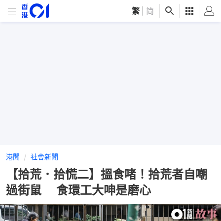
繁
|
简
港聞
社會新聞
【拾荒．拾慌二】搵食啫！拾荒者自嘲
過街鼠 食環工大呻是磨心