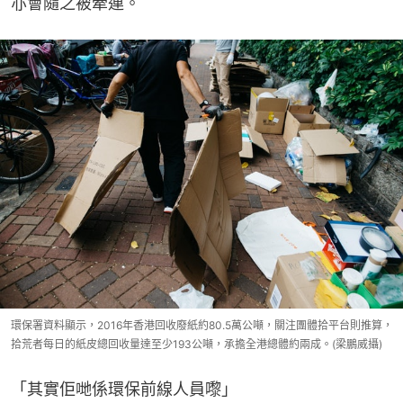
亦會隨之被牽連。
環保署資料顯示，2016年香港回收廢紙約80.5萬公噸，關注團體拾平台則推算，
拾荒者每日的紙皮總回收量達至少193公噸，承擔全港總體約兩成。(梁鵬威攝)
「其實佢哋係環保前線人員嚟」