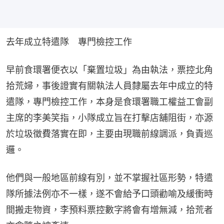
去年成立特遣隊　專門檢控工作
早前食環署便衣以「棄置垃圾」為由執法，票控北角
拾荒婦，事後證實有關執法人員隸屬去年中成立的特
遣隊，專門檢控工作，本身是食環署職工權益工會副
主席的李美笑指，小隊成立旨在打擊店舖阻街，亦源
於垃圾徵費落實在即，主要由現職前線調派，負責巡
邏。
他們與一般地區前線有別，並不掌握社區形勢，特遣
隊所據法例亦不一樣，遂不會給予口頭勸喻及緩衝時
間搬走物資，李預料票控數字將會有增無減，拾荒者