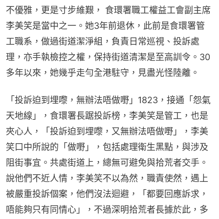
不優雅，更是寸步維艱， 食環署職工權益工會副主席
李美笑是當中之一。她3年前退休，此前是食環署管
工職系，做過街道潔淨組，負責日常巡視、投訴處
理，亦手執檢控之權，保持街道清潔是至高訓令。30
多年以來，她幾乎走勻全港駐守，見盡光怪陸離。
「投訴迫到埋嚟，無辦法唔做嘢」1823，接通「怨氣
天地線」，食環署長踞投訴榜，李美笑是管工，也是
夾心人，「投訴迫到埋嚟，又無辦法唔做嘢」，李美
笑口中所說的「做嘢」，包括處理衛生黑點，與涉及
阻街事宜。共處街道上，總無可避免與拾荒者交手。
說他們不近人情，李美笑不以為然，職責使然，遇上
被嚴重投訴個案，他們沒法迴避，「都要回應訴求，
唔能夠只有同情心」，不過深明拾荒者長據於此，多