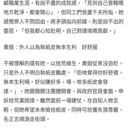
顧職業生涯，有說不盡的成就感，「見到自己管轄嘅
地方乾淨，都會開心」，但同工們受盡千夫所指，她
感慨旁人不問因由，將矛頭指向前線，則是說不出的
委屈，「但我都心知肚明，自己對環境嘅貢獻。」
黃姐：外人以為執紙皮無本生利　好舒服
不被理解的還有她，以拾荒維生，黃姐從來沒自貶，
只是外人不明白執紙皮難處，「佢哋覺得你好舒適，
無本生利喎，好似賺好多，嘩，咁多紙皮會發
達。」，她跟隨關注團體開會，與政府官員會面，申
訴拾荒業困境。雖然面前一場硬仗，亦自知人微言
輕，但她希望未來檢拾紙皮，同時可拾獲失落尊嚴，
名正言順游走街頭。