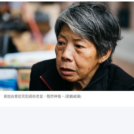
黃姐自覺拾荒如過街老鼠，黯然神傷。(梁鵬威攝)