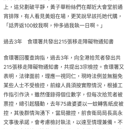
上，這兒劃破平靜，黃子華粉絲們在鄰近大會堂前通
宵排隊，有人看見黃姐在場，更笑說早該托她代購，
「話畀返100蚊我啊，仲多過我執一日啊。」
過去3年　食環署共發出215張移走障礙物通知書
食環署回覆查詢指，過去3年，向全港拾荒者發出共
215張移走障礙物通知書，共提出3宗檢控。食環署又
表明，法律面前，理應一視同仁，現時法例並無豁免
某些人士不受檢控，前線人員須按實際情況，根據工
作指引作決。雖然僅錄得個位數字，但每次拾荒者被
票控，總引起騷動，去年75歲婆婆以一蚊轉售紙皮被
控，其後群情洶湧下，當局撤控，前食衛局局長高永
文事後承諾，會考慮檢討執法，以達至情理兼備。不