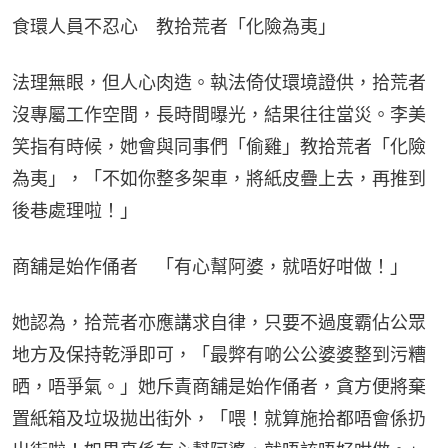
食環人員不忍心　教拾荒者「化險為夷」
法理無眼，但人心肉造。執法倚仗環境證供，拾荒者
沒專屬工作空間，長時間曝光，結果往往當災。李美
笑指有時候，她會與同事們「偷雞」教拾荒者「化險
為夷」，「不如你整多架車，將紙皮疊上去，再推到
後巷處理啦！」
商舖是始作俑者　「有心幫阿婆，就唔好咁做！」
她認為，拾荒者亦應講求自律，只要不過度霸佔公眾
地方及保持乾淨即可，「最弊有啲公公婆婆整到污糟
晒，唔爭氣。」她斥責商舖是始作俑者，貪方便將棄
置紙箱及垃圾拋出街外，「喂！就算施拾都唔會係扔