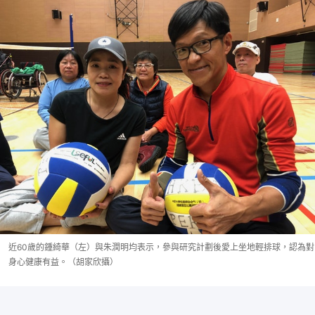
近60歲的鍾綺華（左）與朱潤明均表示，參與研究計劃後愛上坐地輕排球，認為對
身心健康有益。（胡家欣攝）