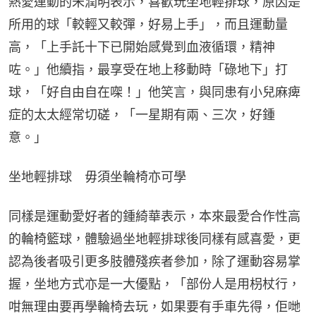
熱愛運動的朱潤明表示，喜歡玩坐地輕排球，原因是
所用的球「較輕又較彈，好易上手」，而且運動量
高，「上手託十下已開始感覺到血液循環，精神
咗。」他續指，最享受在地上移動時「碌地下」打
球，「好自由自在㗎！」他笑言，與同患有小兒麻痺
症的太太經常切磋，「一星期有兩、三次，好鍾
意。」
坐地輕排球　毋須坐輪椅亦可學
同樣是運動愛好者的鍾綺華表示，本來最愛合作性高
的輪椅籃球，體驗過坐地輕排球後同樣有感喜愛，更
認為後者吸引更多肢體殘疾者參加，除了運動容易掌
握，坐地方式亦是一大優點，「部份人是用枴杖行，
咁無理由要再學輪椅去玩，如果要有手車先得，佢哋