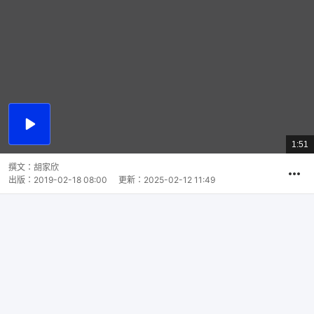
播
放
1:51
總
影
共
片
時
撰文：
胡家欣
間
出版：
2019-02-18 08:00
更新：
2025-02-12 11:49