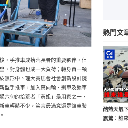
熱門文
梭，手推車成拾荒長者的重要夥伴，但
壆，對身體也成一大負荷；轉身買一頓
於無形中。理大賽馬會社會創新設計院
新型手推車，加入萬向輪、剎車及鎖車
過六旬的拾荒者「黃姐」是用家之一，
新車輕鬆不少，笑言最滿意還是鎖車裝
酷熱天氣
。
震驚︰誰