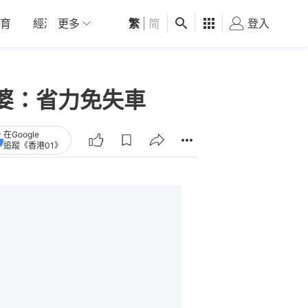
育
經濟
更多
01深圳
繁
觀點
|
简
健康
好食玩飛
登入
女
婆：省力免失車
在Google
追蹤《香港01》