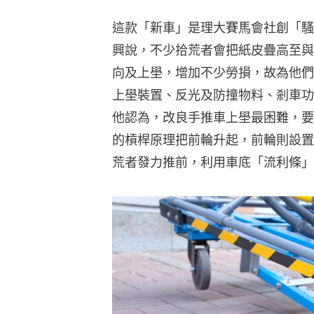
這款「新車」是理大賽馬會社創「騷‧
興說，不少拾荒者會把紙皮疊高至與
向及上壆，增加不少勞損，故為他們
上壆裝置、反光及防撞物料、剎車功
他認為，改良手推車上壆最困難，要
的槓桿原理把前輪升起，前輪則設置
荒者發力推前，利用車底「流利條」