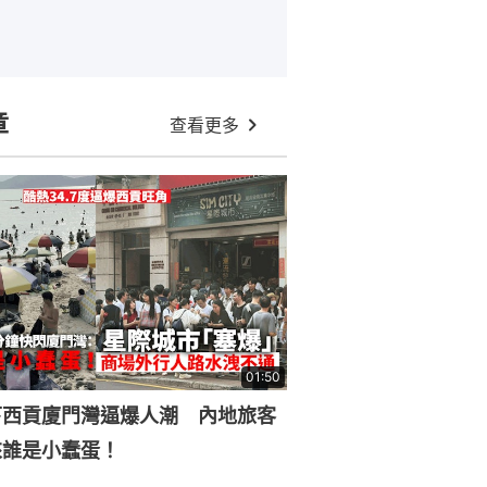
章
查看更多
01:50
下西貢廈門灣逼爆人潮 內地旅客
來誰是小蠢蛋！