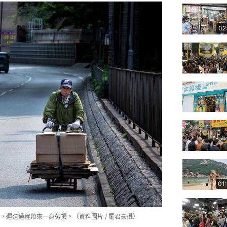
02
01
運送過程帶來一身勞損。（資料圖片 / 羅君豪攝）