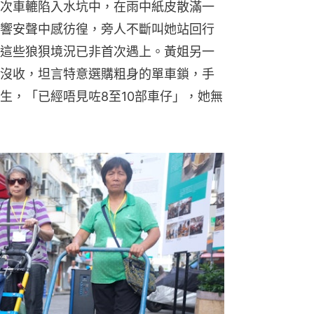
次車轆陷入水坑中，在雨中紙皮散滿一
響安聲中感彷徨，旁人不斷叫她站回行
這些狼狽境況已非首次遇上。黃姐另一
沒收，坦言特意選購粗身的單車鎖，手
生，「已經唔見咗8至10部車仔」，她無