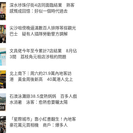
深水埗珠仔街4店同面臨結業 熟客
感慨成回憶：好似一個時代過去
:17
尖沙咀傍晚逼滿數百人排隊等搭觀光
巴士 疑有人插隊勞動警方調解
文具佬今年至今累計7店結業 8月佔
3間 荔枝角元祖店涉租約問題
北上南下｜周六約21.9萬內地客訪
港 黃金周後新高 40萬港人北上
石澳泳灘錄38.5度熱焫焫 百多人戲
水消暑 泳客：愈熱愈要曬太陽
:38
「星際城市」靠小紅書翻生！內地客
豪花萬元買相機 商戶：爆多人