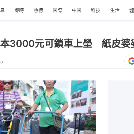
息
即時
熱榜
國際
中國
科技
生活
體
本3000元可鎖車上壆 紙皮婆
50