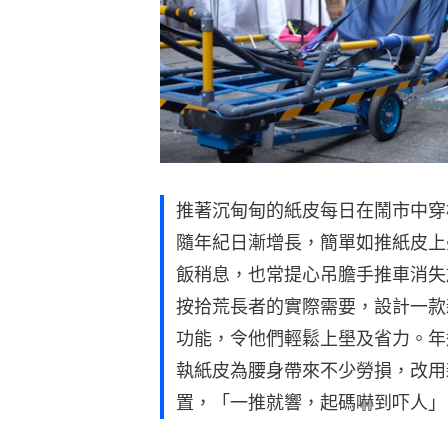
推著沉甸甸的紙皮每日在鬧市中穿
隨年紀日漸增長，簡單如推紙皮上
飯稍息，也常提心吊膽手推車消失
按拾荒長者的實際需要，設計一款
功能，令他們輕鬆上壆及省力。年
執紙皮為腰身帶來不少勞損，改用
置，「一推就響，起碼嚇到吓人」