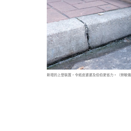
新增的上壆裝置，令紙皮婆婆及伯伯更省力。（勞敏儀