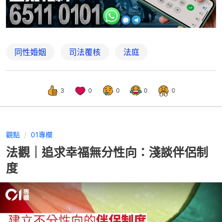
同性婚姻
司法覆核
法庭
3
0
0
0
0
觀點
01專欄
法觀｜追求幸福無分性向：淺談伴侶制
度