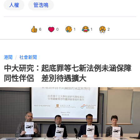
人權
管浩鳴
6
0
1
1
2
港聞
社會新聞
中大研究：起底罪等七新法例未涵保障
同性伴侶 差別待遇擴大