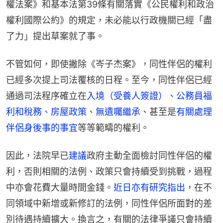
權法案》和基本法第39條有關落實《公民權利和政治
權利國際公約》的規定，未必能以行政機關已經「盡
了力」提出草案就了事。
不管如何，即使撇除《岑子杰案》，同性伴侶的權利
已經多次提上司法覆核的日程。至今，同性伴侶已經
通過司法程序確立在
入境（受養人簽證）、公務員福
利和稅務、房屋政策、無遺囑繼承
、甚至是
有關處理
伴侶身後事的事宜
等等範疇的權利。
因此，法院早已
建議
政府主動全面檢討同性伴侶的權
利，否則相關的法例、政策只會持續受到挑戰，過程
中亦會花費大量時間金錢。
近日亦有研究指出
，在不
同領域中新增或新修訂的法例，同性伴侶所面對的差
別待遇持續擴大。換言之，有關的法律爭議只會持續