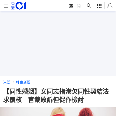
繁
|
简
港聞
社會新聞
【同性婚姻】女同志指港欠同性契結法
求覆核 官裁敗訴但促作檢討