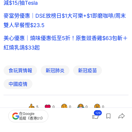
減$15/抽Tesla
麥當勞優惠｜DSE放榜日$1大可樂+$1即磨咖啡/周末
雙人早餐慳$23.5
美心優惠｜燒味優惠低至5折！原隻豉香雞$63包斬＋
紅燒乳鴿$33起
食玩買情報
新冠肺炎
新冠疫苗
中國疫情
5
0
0
0
0
129
在Google
追蹤《香港01》