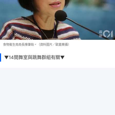
食物衞生局局長陳肇始。（資料圖片／歐嘉樂攝）
▼14間舞室與跳舞群組有關▼