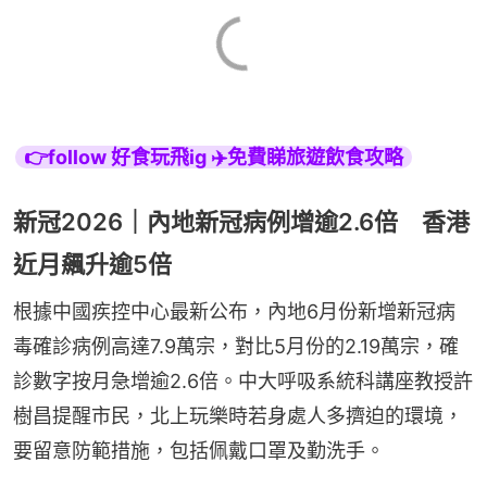
👉follow 好食玩飛ig ✈️免費睇旅遊飲食攻略
新冠2026｜內地新冠病例增逾2.6倍 香港
近月飆升逾5倍
根據中國疾控中心最新公布，內地6月份新增新冠病
毒確診病例高達7.9萬宗，對比5月份的2.19萬宗，確
診數字按月急增逾2.6倍。中大呼吸系統科講座教授許
樹昌提醒市民，北上玩樂時若身處人多擠迫的環境，
要留意防範措施，包括佩戴口罩及勤洗手。