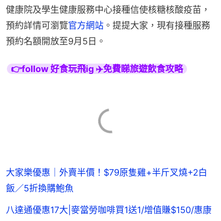
健康院及學生健康服務中心接種信使核糖核酸疫苗，
預約詳情可瀏覽
官方網站
。提提大家，現有接種服務
預約名額開放至9月5日。
👉follow 好食玩飛ig ✈️免費睇旅遊飲食攻略
大家樂優惠｜外賣半價！$79原隻雞+半斤叉燒+2白
飯／5折換購鮑魚
八達通優惠17大|麥當勞咖啡買1送1/增值賺$150/惠康