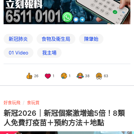
新冠肺炎
食物及衞生局
陳肇始
01 Video
我主場
26
1
1
38
63
好食玩飛
食玩買
新冠2026｜新冠個案激增逾5倍！8類
人免費打疫苗＋預約方法＋地點