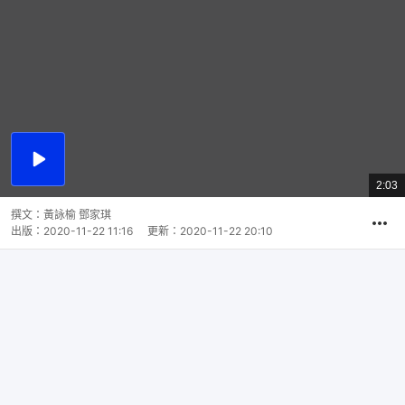
播
放
2:03
總
影
共
片
時
撰文：
黃詠榆 鄧家琪
間
出版：
2020-11-22 11:16
更新：
2020-11-22 20:10