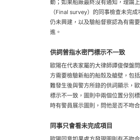
動；如果船廠最終沒有通知，理論上
（Final survey）的同事檢查
仍未興建，以及驗船督察認為有需要
進。
供詞曾指水密門標示不一致
歐陽在代表家屬的大律師譚俊傑盤問
方需要檢驗新船的船殼及艙壁，包括
難發生後與警方所錄的供詞顯示，歐
標示不一致，圖則中兩個位置分別標
時有警員展示圖則，問他是否不吻合
同事只會看未完成項目
歐陽同意如果處方發現圖則有不吻合