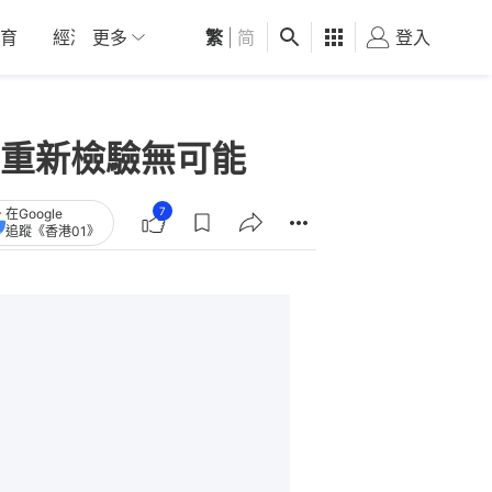
育
經濟
更多
01深圳
繁
觀點
|
简
健康
好食玩飛
登入
女
重新檢驗無可能
7
在Google
追蹤《香港01》