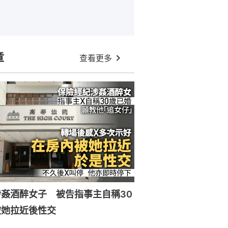
章
查看更多
姦酒醉女子 被告指事主自稱30
被她拉近後性交