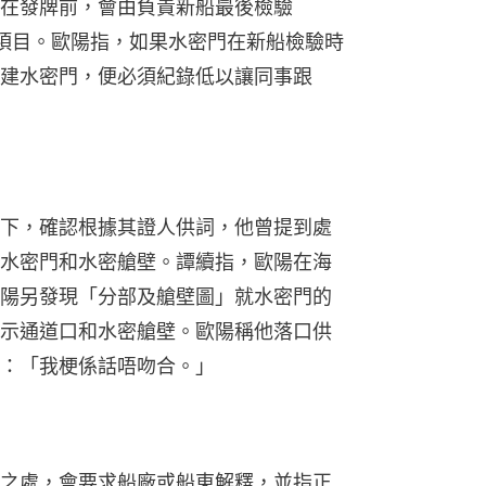
在發牌前，會由負責新船最後檢驗
未完成項目。歐陽指，如果水密門在新船檢驗時
建水密門，便必須紀錄低以讓同事跟
下，確認根據其證人供詞，他曾提到處
水密門和水密艙壁。譚續指，歐陽在海
陽另發現「分部及艙壁圖」就水密門的
示通道口和水密艙壁。歐陽稱他落口供
：「我梗係話唔吻合。」
之處，會要求船廠或船東解釋，並指正