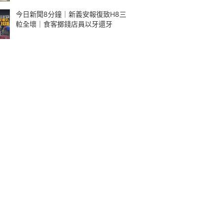
今日新聞8分鐘｜新義安報復致H8三
𨋢全壞｜食客擲錢店員以牙還牙