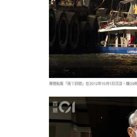
港燈船隻「南丫四號」在2012年10月1日沉沒，釀39死，20