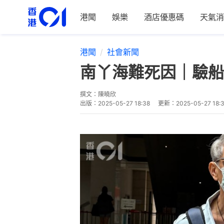
港聞
娛樂
酒店優惠碼
天氣消
港聞
社會新聞
南丫海難死因｜驗船
撰文：
陳曉欣
出版：
2025-05-27 18:38
更新：
2025-05-27 18: