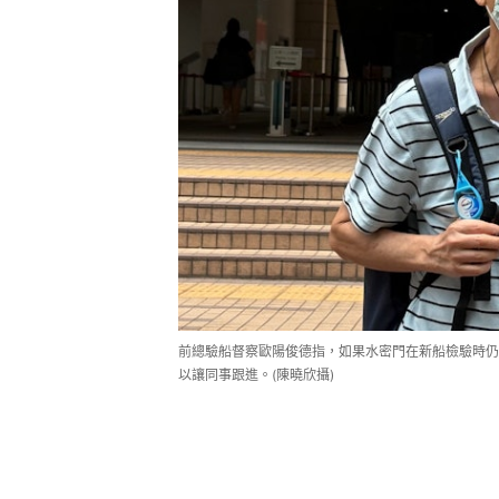
前總驗船督察歐陽俊德指，如果水密門在新船檢驗時仍
以讓同事跟進。(陳曉欣攝)