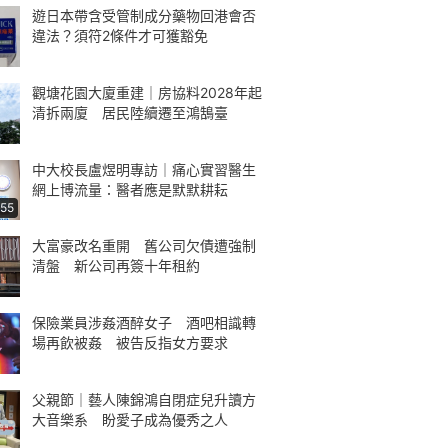
遊日本帶含受管制成分藥物回港會否
違法？須符2條件才可獲豁免
觀塘花園大廈重建｜房協料2028年起
清拆兩廈 居民陸續遷至鴻鵠臺
中大校長盧煜明專訪｜痛心實習醫生
網上博流量：醫者應是默默耕耘
:55
大富豪改名重開 舊公司欠債遭強制
清盤 新公司再簽十年租約
保險業員涉姦酒醉女子 酒吧相識轉
場再飲被姦 被告反指女方要求
父親節｜藝人陳錦鴻自閉症兒升讀方
大音樂系 盼愛子成為優秀之人