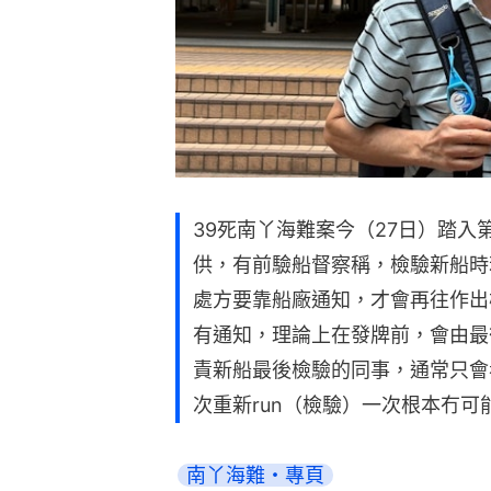
39死南丫海難案今（27日）踏入
供，有前驗船督察稱，檢驗新船時
處方要靠船廠通知，才會再往作出
有通知，理論上在發牌前，會由最
責新船最後檢驗的同事，通常只會
次重新run（檢驗）一次根本冇可
南丫海難・專頁