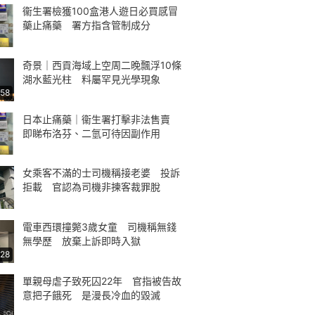
衞生署檢獲100盒港人遊日必買感冒
藥止痛藥 署方指含管制成分
奇景｜西貢海域上空周二晚飄浮10條
湖水藍光柱 料屬罕見光學現象
:58
日本止痛藥｜衞生署打擊非法售賣
即睇布洛芬、二氫可待因副作用
女乘客不滿的士司機稱接老婆 投訴
拒載 官認為司機非揀客裁罪脫
電車西環撞斃3歲女童 司機稱無錢
無學歷 放棄上訴即時入獄
:28
單親母虐子致死囚22年 官指被告故
意把子餓死 是漫長冷血的毀滅