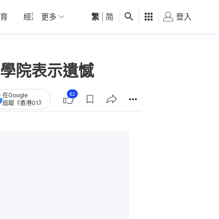
育
經濟
更多
01深圳
繁
觀點
|
简
健康
好食玩飛
登入
女
學院表示遺憾
62
在Google
追蹤《香港01》