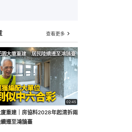
章
查看更多
02:45
廈重建｜房協料2028年起清拆兩
陸續遷至鴻鵠臺