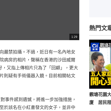
熱門文
1:29
總
共
時
間
向嚴禁拍攝。不過，近日有一名內地女
院病房的相片，聲稱在香港的沙田威爾
好，又指上傳相片只為了「回顧」，更大
片則疑有手術儀器入鏡。目前相關帖文
觀塘花園大
，對事件感到遺憾，將進一步加強措施，
廈 居民
至於該名在小紅書發文的女子，並非中