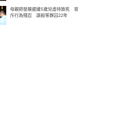
母親把發展遲緩5歲兒虐待致死 官
斥行為殘忍 誤殺等罪囚22年