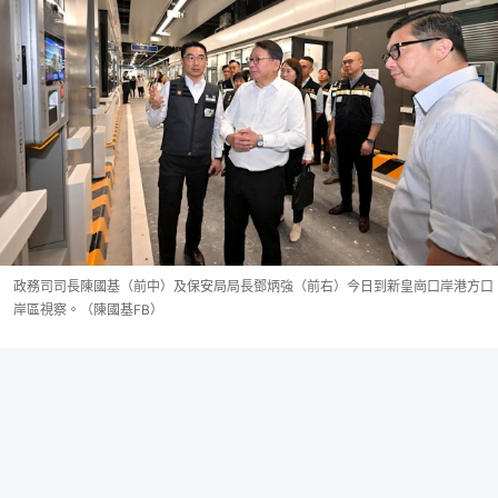
政務司司長陳國基（前中）及保安局局長鄧炳強（前右）今日到新皇崗口岸港方口
岸區視察。（陳國基FB）