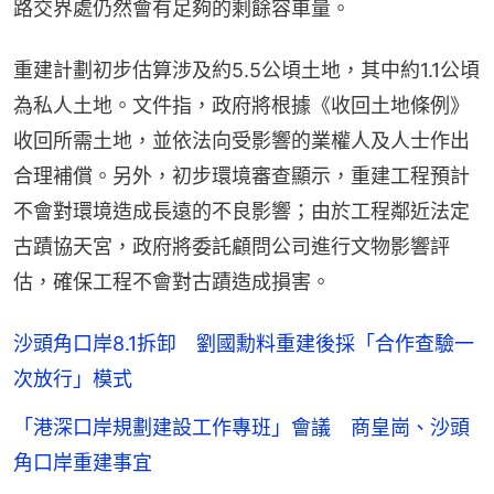
路交界處仍然會有足夠的剩餘容車量。
重建計劃初步估算涉及約5.5公頃土地，其中約1.1公頃
為私人土地。文件指，政府將根據《收回土地條例》
收回所需土地，並依法向受影響的業權人及人士作出
合理補償。另外，初步環境審查顯示，重建工程預計
不會對環境造成長遠的不良影響；由於工程鄰近法定
古蹟協天宮，政府將委託顧問公司進行文物影響評
估，確保工程不會對古蹟造成損害。
沙頭角口岸8.1拆卸 劉國勳料重建後採「合作查驗一
次放行」模式
「港深口岸規劃建設工作專班」會議 商皇崗、沙頭
角口岸重建事宜