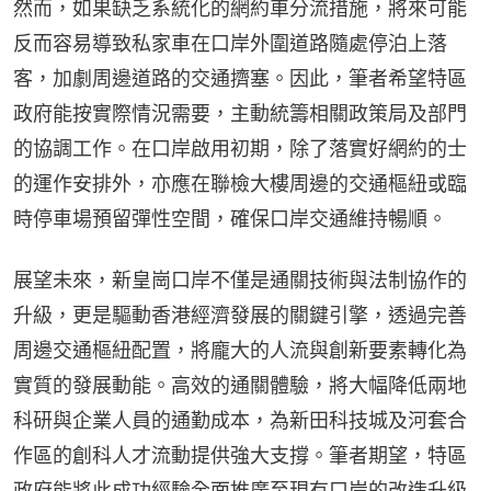
然而，如果缺乏系統化的網約車分流措施，將來可能
反而容易導致私家車在口岸外圍道路隨處停泊上落
客，加劇周邊道路的交通擠塞。因此，筆者希望特區
政府能按實際情況需要，主動統籌相關政策局及部門
的協調工作。在口岸啟用初期，除了落實好網約的士
的運作安排外，亦應在聯檢大樓周邊的交通樞紐或臨
時停車場預留彈性空間，確保口岸交通維持暢順。
展望未來，新皇崗口岸不僅是通關技術與法制協作的
升級，更是驅動香港經濟發展的關鍵引擎，透過完善
周邊交通樞紐配置，將龐大的人流與創新要素轉化為
實質的發展動能。高效的通關體驗，將大幅降低兩地
科研與企業人員的通勤成本，為新田科技城及河套合
作區的創科人才流動提供強大支撐。筆者期望，特區
政府能將此成功經驗全面推廣至現有口岸的改造升級