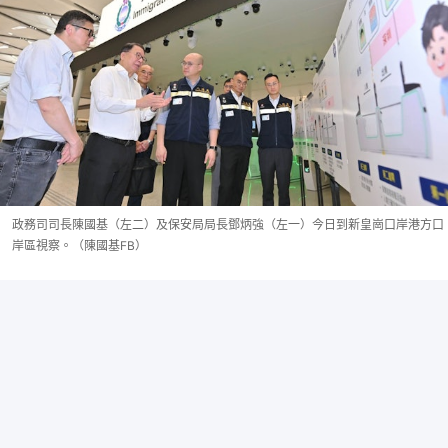
政務司司長陳國基（左二）及保安局局長鄧炳強（左一）今日到新皇崗口岸港方口
岸區視察。（陳國基FB）