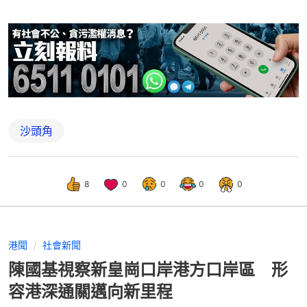
沙頭角
8
0
0
0
0
港聞
社會新聞
陳國基視察新皇崗口岸港方口岸區 形
容港深通關邁向新里程