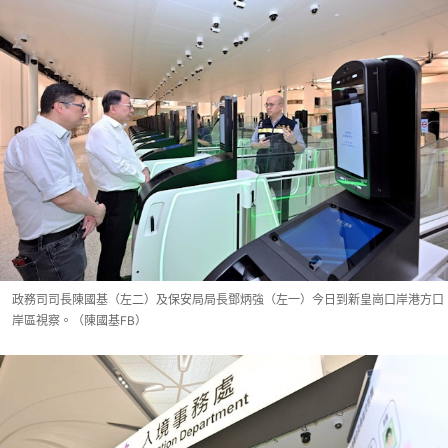
政務司司長陳國基（左二）及保安局局長鄧炳強（左一）今日到新皇崗口岸港方口
岸區視察。（陳國基FB）