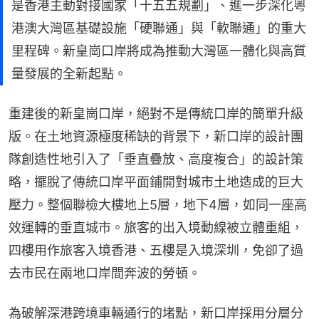
是香港主動對接國家「十五五規劃」、進一步深化粵
港澳大灣區基礎設施「硬聯通」與「軟聯通」的重大
里程碑。新皇崗口岸將成為推動大灣區一體化與高質
量發展的全新起點。
重建後的新皇崗口岸，絕對不是傳統口岸的簡單升級
版。在土地資源極度稀缺的背景下，新口岸的設計團
隊創造性地引入了「垂直疊放、高度複合」的設計策
略，擺脫了傳統口岸平面鋪開對城市土地造成的巨大
壓力。整個聯檢大樓地上5層，地下4層，如同一座高
效運轉的垂直城市。旅客的出入境動線被立體重組，
四樓用作旅客入境香港、五樓是入境深圳，免卻了過
去市民在兩地口岸間奔波的勞頓。
為破解深港跨境車輛通行的堵點，新口岸採用分層分