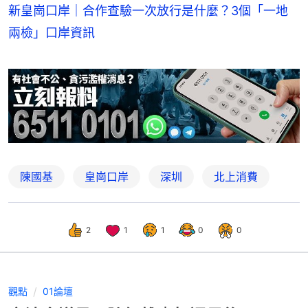
新皇崗口岸｜合作查驗一次放行是什麼？3個「一地
兩檢」口岸資訊
陳國基
皇崗口岸
深圳
北上消費
2
1
1
0
0
觀點
01論壇