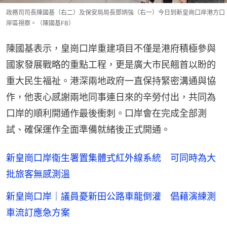
政務司司長陳國基（右二）及保安局局長鄧炳強（右一）今日到新皇崗口岸港方口
岸區視察。（陳國基FB）
陳國基表示，皇崗口岸重建項目不僅是港府積極參與
國家發展戰略的重點工程，更是廣大市民翹首以盼的
重大民生福祉。港深兩地政府一直保持緊密溝通與協
作，他衷心感謝兩地同事連日來的辛勞付出，共同為
口岸的順利開通作最後衝刺。口岸會在完成全部測
試、確保運作全面準備就緒後正式開通。
新皇崗口岸衞生署置集體式紅外線系統 可同時為大
批旅客無感測溫
新皇崗口岸｜議員憂新田公路車龍倒灌 倡藉演練測
車流訂應急方案