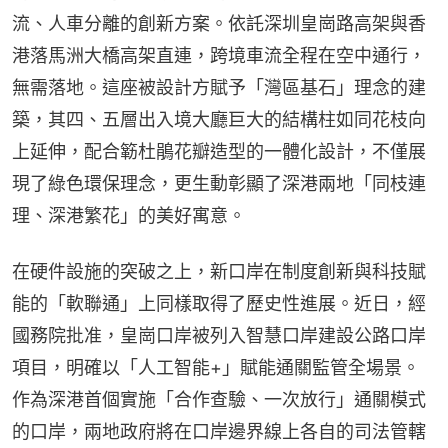
流、人車分離的創新方案。依託深圳皇崗路高架與香
港落馬洲大橋高架直連，跨境車流全程在空中通行，
無需落地。這座被設計方賦予「灣區基石」理念的建
築，其四、五層出入境大廳巨大的結構柱如同花枝向
上延伸，配合簕杜鵑花瓣造型的一體化設計，不僅展
現了綠色環保理念，更生動彰顯了深港兩地「同枝連
理、深港繁花」的美好寓意。
在硬件設施的突破之上，新口岸在制度創新與科技賦
能的「軟聯通」上同樣取得了歷史性進展。近日，經
國務院批准，皇崗口岸被列入智慧口岸建設公路口岸
項目，明確以「人工智能+」賦能通關監管全場景。
作為深港首個實施「合作查驗、一次放行」通關模式
的口岸，兩地政府將在口岸邊界線上各自的司法管轄