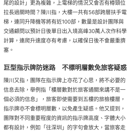
尾的設計」更為複雜，上電梯的情況又會否有樽頸位
拉長過關時間？陳川指，大樓一共有56部跨層扶手電
梯，連同升降機等將有近100部，數量是設計團隊與
交通顧問以預計日後單日出入境高峰30萬人次作科學
計算，連爬升速度亦有考慮，以確保日後不會嚴重擠
塞。
巨型指示牌防迷路 不標明層數免旅客疑惑
陳川又指，團隊在指示牌上亦花了心思，將不必要的
信息去除，舉例指「樓層數對於旅客通關來講不是一
個必須的信息」，旅客即使需要到五樓的旅檢樓層，
指示牌亦不會標明層數，以免產生疑惑。他又提到，
團隊對不同重要程度的資訊的指示牌高度、字體大小
都有設計，例如「往深圳」的字句會放大，當旅客走