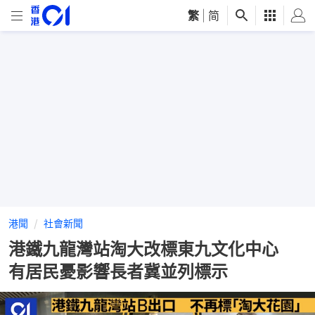
繁
|
简
港聞
社會新聞
港鐵九龍灣站淘大改標東九文化中心
有居民憂影響長者冀並列標示