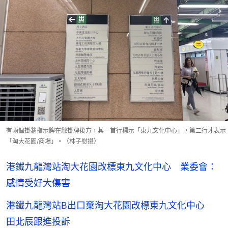
有兩個掛牆指示牌在懸掛牌後方，其一首行標示「東九文化中心」，第二行才表示
「淘大花園/商場」。（林子慰攝）
港鐵九龍灣站淘大花園改標東九文化中心 業委會：
感情受好大傷害
港鐵九龍灣站B出口棄淘大花園改標東九文化中心
田北辰跟進投訴