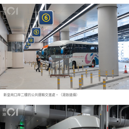
新皇崗口岸二樓的公共運輸交滙處。（湯致遠攝）