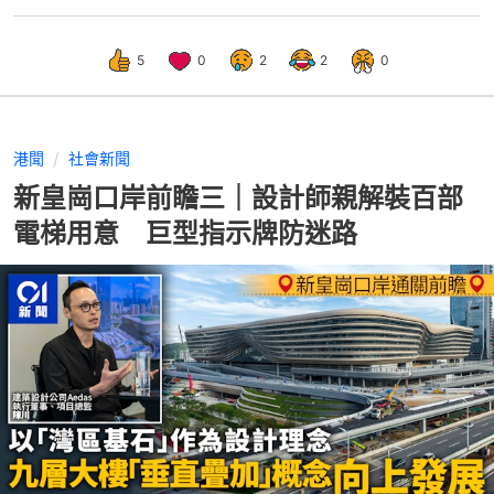
5
0
2
2
0
港聞
社會新聞
新皇崗口岸前瞻三｜設計師親解裝百部
電梯用意 巨型指示牌防迷路