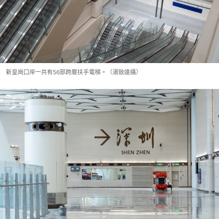
新皇崗口岸一共有56部跨層扶手電梯。（湯致遠攝）