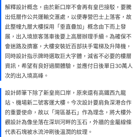
解釋設計概念，由於新口岸不會再有皇巴接駁，要騰
出低層作公共運輸交滙處，以便專營巴士上落客，故
此整幢九層大樓採用「垂直疊加」概念由下而上發
展，出入境旅客落車後要上高層辦理手續。為確保不
會迷路及擠塞，大樓安裝近百部扶手電梯及升降機，
同時設計指示牌時選取巨大字體，減省不必要的樓層
資訊，希望有良好過關體驗，並應付日後單日30萬人
次的出入境高峰。
設計師筆下除了新皇崗口岸，原來還有高鐵西九龍
站、機場新二號客運大樓。今次設計要肩負深港合作
的重要使命，故以「灣區基石」作為理念，將大樓外
觀設計為像坐落在深圳河畔的玉石，外牆的金屬線條
代表石塊被水流沖刷後溫潤的紋理。