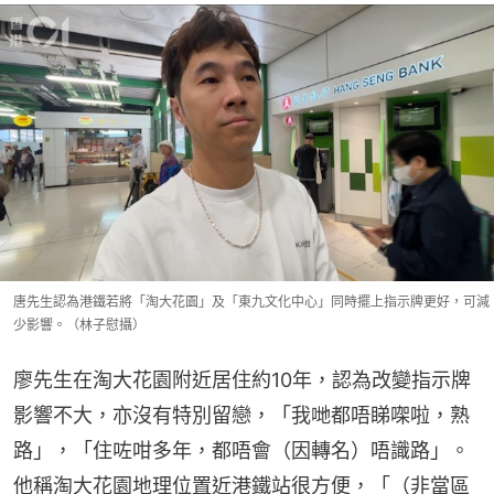
唐先生認為港鐵若將「淘大花園」及「東九文化中心」同時擺上指示牌更好，可減
少影響。（林子慰攝）
廖先生在淘大花園附近居住約10年，認為改變指示牌
影響不大，亦沒有特別留戀，「我哋都唔睇㗎啦，熟
路」，「住咗咁多年，都唔會（因轉名）唔識路」。
他稱淘大花園地理位置近港鐵站很方便，「（非當區