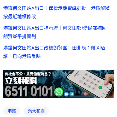
港鐵何文田站A出口｜僅標示朗賢峰捱批 港鐵解釋
按最近地標修改
港鐵何文田站A出口指示牌｜何文田邨/愛民邨補回
朗賢峯平排而列
港鐵何文田站A出口改標朗賢峯 田北辰：離Ｘ晒
譜 已向港鐵反映
港鐵
淘大花園