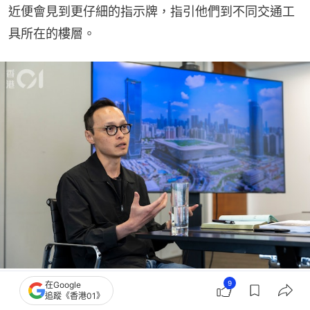
近便會見到更仔細的指示牌，指引他們到不同交通工
具所在的樓層。
建築設計公司Aedas執行董事陳川表示，新大樓的設計過程將香港的系統化思維帶
9
在Google
給深圳，期望未來這套高標準亦可在深圳的其他設施延續下去。（夏家朗攝）
追蹤《香港01》