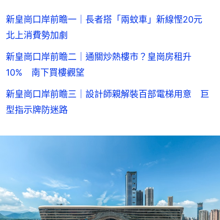
新皇崗口岸前瞻一｜長者搭「兩蚊車」新線慳20元
北上消費勢加劇
新皇崗口岸前瞻二｜通關炒熱樓市？皇崗房租升
10% 南下買樓觀望
新皇崗口岸前瞻三｜設計師親解裝百部電梯用意 巨
型指示牌防迷路