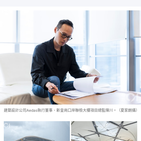
建築設計公司Aedas執行董事、新皇崗口岸聯檢大樓項目總監陳川。（夏家朗攝）