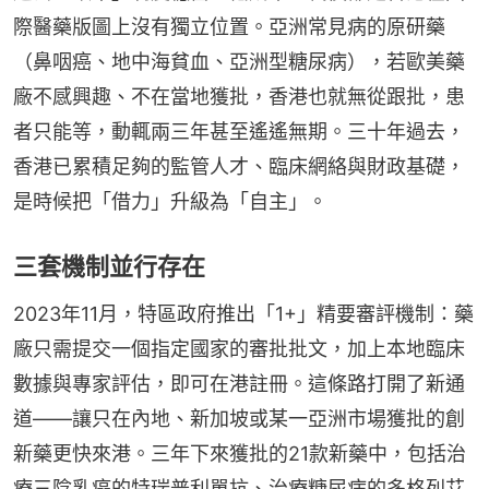
際醫藥版圖上沒有獨立位置。亞洲常見病的原研藥
（鼻咽癌、地中海貧血、亞洲型糖尿病），若歐美藥
廠不感興趣、不在當地獲批，香港也就無從跟批，患
者只能等，動輒兩三年甚至遙遙無期。三十年過去，
香港已累積足夠的監管人才、臨床網絡與財政基礎，
是時候把「借力」升級為「自主」。
三套機制並行存在
2023年11月，特區政府推出「1+」精要審評機制：藥
廠只需提交一個指定國家的審批批文，加上本地臨床
數據與專家評估，即可在港註冊。這條路打開了新通
道——讓只在內地、新加坡或某一亞洲市場獲批的創
新藥更快來港。三年下來獲批的21款新藥中，包括治
療三陰乳癌的特瑞普利單抗、治療糖尿病的多格列艾