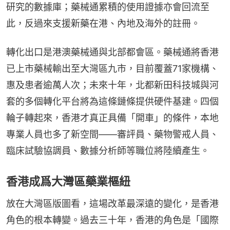
研究的數據庫；藥械通累積的使用證據亦會回流至
此，反過來支援新藥在港、內地及海外的註冊。
轉化出口是港澳藥械通與北部都會區。藥械通將香港
已上市藥械輸出至大灣區九市，目前覆蓋71家機構、
惠及患者逾萬人次；未來十年，北都新田科技城與河
套的多個轉化平台將為這條鏈條提供硬件基建。四個
輪子轉起來，香港才真正具備「開車」的條件，本地
專業人員也多了新空間——審評員、藥物警戒人員、
臨床試驗協調員、數據分析師等職位將陸續產生。
香港成爲大灣區藥業樞紐
放在大灣區版圖看，這場改革最深遠的變化，是香港
角色的根本轉變。過去三十年，香港的角色是「國際