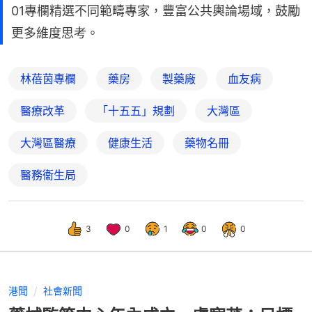
01專欄精選不同範疇專家，豐富公共輿論場域，鼓勵
更多維度思考。
林蓓茵專欄
藥房
製藥廠
血友病
醫療改革
「十五五」規劃
大灣區
大灣區醫療
健康生活
藥物名冊
醫務衞生局
3
0
1
0
0
港聞
社會新聞