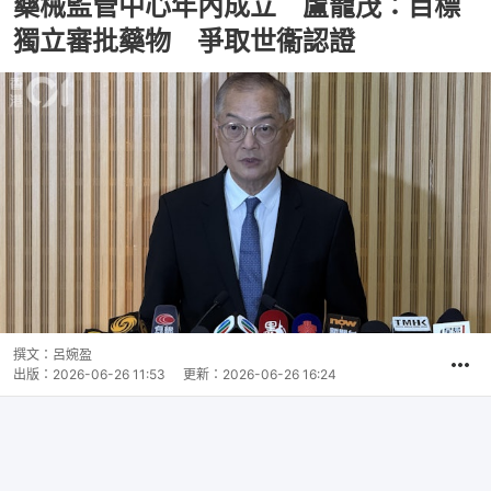
藥械監管中心年內成立 盧寵茂：目標
獨立審批藥物 爭取世衞認證
撰文：
呂婉盈
出版：
2026-06-26 11:53
更新：
2026-06-26 16:24