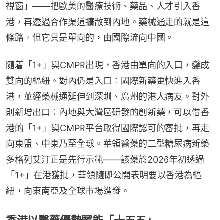
視窗」——把歐美的醫療技術、藥品、人才引入香
港，再透過合作渠道擴散到內地。藥械通走的就是這
條路，但它只是單向的，由國際流向中國。
隨着「1+」與CMPR出現，香港由單向的入口，變成
雙向的樞紐。對內仍是入口：國際新藥更快進入香
港，並經藥械通延伸到深圳、廣州的港人病友。對外
則新增出口：內地與大灣區研發的創新藥，可以借香
港的「1+」與CMPR平台取得國際認可的審批，再走
向東盟、中東乃至全球。華領醫藥的二型糖尿病新藥
多格列艾汀正是先行示範——該藥於2026年初透過
「1+」在港獲批，華領隨即公開表明要以香港為樞
紐，向東南亞及全球市場進發。
香港以醫藥優勢賦能「十五五」