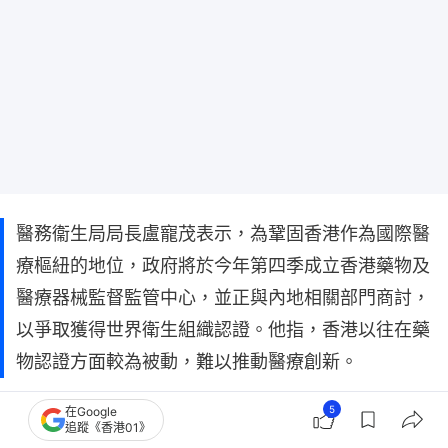
醫務衞生局局長盧寵茂表示，為鞏固香港作為國際醫
療樞紐的地位，政府將於今年第四季成立香港藥物及
醫療器械監督監管中心，並正與內地相關部門商討，
以爭取獲得世界衛生組織認證。他指，香港以往在藥
物認證方面較為被動，難以推動醫療創新。
5
在Google
盧寵茂認為，改革醫療能有助融入國家及大灣區發展
追蹤《香港01》