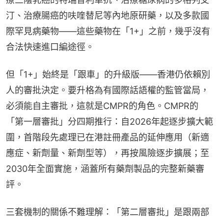
汀、治療腸癌的呋喹替尼等內地原研藥，以及多款國
際罕見病藥物——這些藥物在「1+」之前，幾乎沒有
合法快速進口編途徑。
但「1+」始終是「跟車」的升級版——香港仍依賴別
人的審批決定。要升格為有國際話語權的監管當局，
必須能自主審批，這就是CMPR的角色。CMPR的
「第一層審批」分四期推行：自2026年起逐步擴大範
圍，首階段先處理已在港註冊產品的延伸應用（新適
應症、新劑量、新劑型等），再按風險逐步擴展；至
2030年全面實施，涵蓋所有藥劑製品的完整新藥審
評。
三套機制的關係不難理解：「第二層審批」是跟兩部