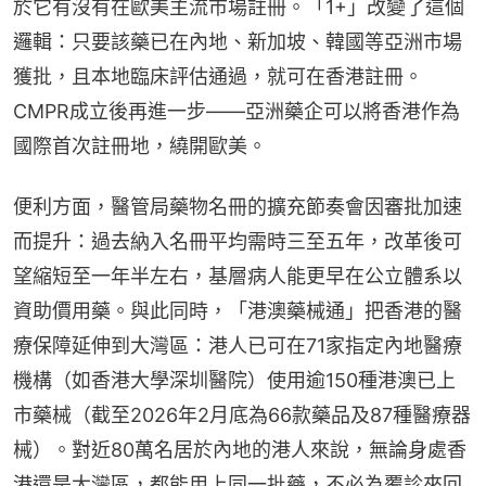
於它有沒有在歐美主流市場註冊。「1+」改變了這個
邏輯：只要該藥已在內地、新加坡、韓國等亞洲市場
獲批，且本地臨床評估通過，就可在香港註冊。
CMPR成立後再進一步——亞洲藥企可以將香港作為
國際首次註冊地，繞開歐美。
便利方面，醫管局藥物名冊的擴充節奏會因審批加速
而提升：過去納入名冊平均需時三至五年，改革後可
望縮短至一年半左右，基層病人能更早在公立體系以
資助價用藥。與此同時，「港澳藥械通」把香港的醫
療保障延伸到大灣區：港人已可在71家指定內地醫療
機構（如香港大學深圳醫院）使用逾150種港澳已上
市藥械（截至2026年2月底為66款藥品及87種醫療器
械）。對近80萬名居於內地的港人來說，無論身處香
港還是大灣區，都能用上同一批藥，不必為覆診來回