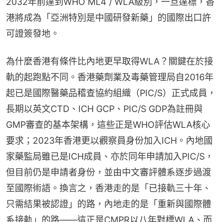
2032年前達到WHO ML4 / WLA級別，一旦達標，香
港將成為「亞洲特別是中國研發新藥」的國際出口許
可證簽發地。
為什麼香港有條件比內地更早取得WLA？關鍵在於接
軌的起跑點不同。香港藥劑業及毒藥管理局自2016年
起已是國際醫藥品稽查協約組織（PIC/S）正式成員，
長期以英文CTD、ICH GCP、PIC/S GDP為註冊與
GMP審查的基本架構，這些正是WHO評估WLA核心
要求；2023年香港更以觀察員身份加入ICH。內地國
家藥監局雖已是ICH成員、亦於同年申請加入PIC/S，
但目前仍是申請者身份，並由中文審評體系逐步過渡
至國際術語。換言之，香港走的是「已接軌三十年、
只需結果被認證」的路，內地走的是「重新與國際體
系接軌」的路——這正是CMPR以八年對標WLA、而