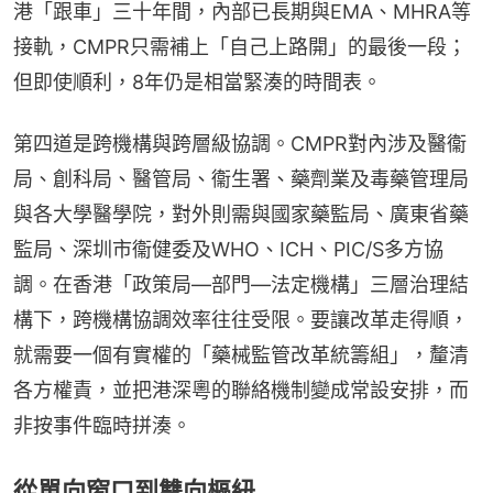
港「跟車」三十年間，內部已長期與EMA、MHRA等
接軌，CMPR只需補上「自己上路開」的最後一段；
但即使順利，8年仍是相當緊湊的時間表。
第四道是跨機構與跨層級協調。CMPR對內涉及醫衞
局、創科局、醫管局、衞生署、藥劑業及毒藥管理局
與各大學醫學院，對外則需與國家藥監局、廣東省藥
監局、深圳市衞健委及WHO、ICH、PIC/S多方協
調。在香港「政策局—部門—法定機構」三層治理結
構下，跨機構協調效率往往受限。要讓改革走得順，
就需要一個有實權的「藥械監管改革統籌組」，釐清
各方權責，並把港深粵的聯絡機制變成常設安排，而
非按事件臨時拼湊。
從單向窗口到雙向樞紐