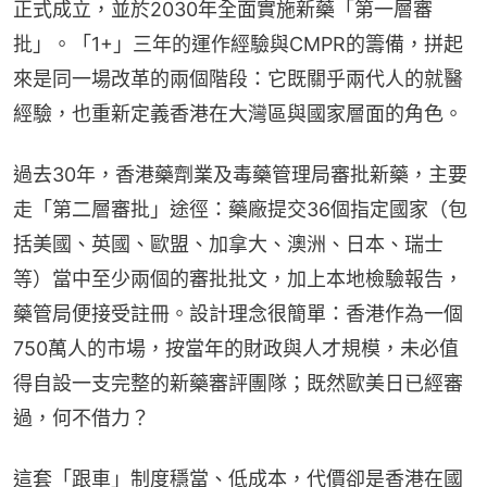
正式成立，並於2030年全面實施新藥「第一層審
批」。「1+」三年的運作經驗與CMPR的籌備，拼起
來是同一場改革的兩個階段：它既關乎兩代人的就醫
經驗，也重新定義香港在大灣區與國家層面的角色。
過去30年，香港藥劑業及毒藥管理局審批新藥，主要
走「第二層審批」途徑：藥廠提交36個指定國家（包
括美國、英國、歐盟、加拿大、澳洲、日本、瑞士
等）當中至少兩個的審批批文，加上本地檢驗報告，
藥管局便接受註冊。設計理念很簡單：香港作為一個
750萬人的市場，按當年的財政與人才規模，未必值
得自設一支完整的新藥審評團隊；既然歐美日已經審
過，何不借力？
這套「跟車」制度穩當、低成本，代價卻是香港在國