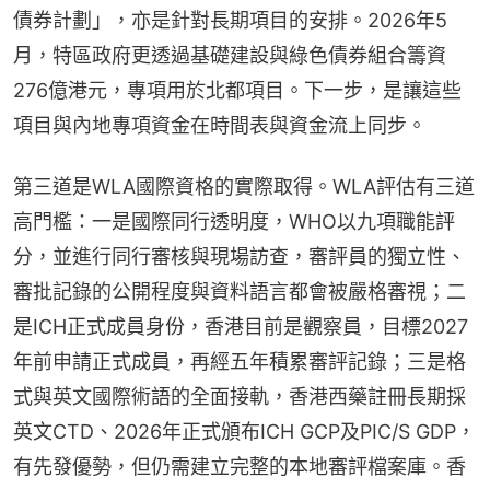
債券計劃」，亦是針對長期項目的安排。2026年5
月，特區政府更透過基礎建設與綠色債券組合籌資
276億港元，專項用於北都項目。下一步，是讓這些
項目與內地專項資金在時間表與資金流上同步。
第三道是WLA國際資格的實際取得。WLA評估有三道
高門檻：一是國際同行透明度，WHO以九項職能評
分，並進行同行審核與現場訪查，審評員的獨立性、
審批記錄的公開程度與資料語言都會被嚴格審視；二
是ICH正式成員身份，香港目前是觀察員，目標2027
年前申請正式成員，再經五年積累審評記錄；三是格
式與英文國際術語的全面接軌，香港西藥註冊長期採
英文CTD、2026年正式頒布ICH GCP及PIC/S GDP，
有先發優勢，但仍需建立完整的本地審評檔案庫。香