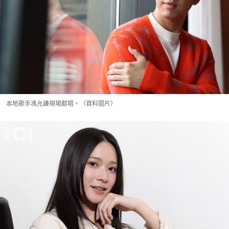
本地歌手馮允謙現場獻唱。（資料圖片）