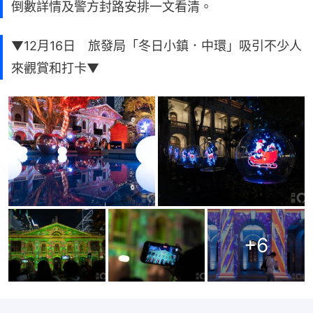
倒數詳情及警方封路安排一文看清。
▼12月16日 旅發局「冬日小鎮．中環」吸引不少人
來觀賞和打卡▼
+
6