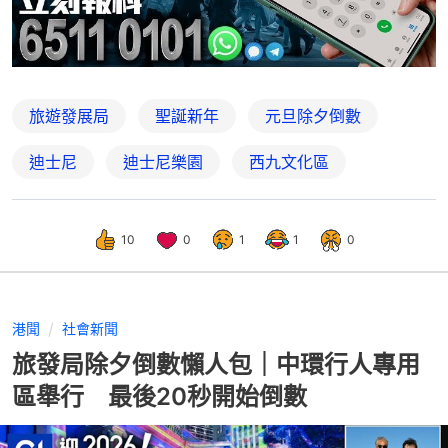
旅遊發展局
聖誕新年
元旦除夕倒數
迪士尼
迪士尼樂園
西九文化區
10
0
1
1
0
港聞
社會新聞
旅發局除夕倒數懶人包｜中環行人專用
區舉行 最後20秒開始倒數