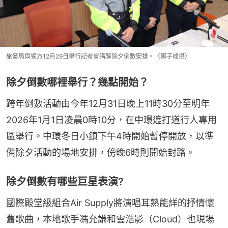
旅發局與警方12月29日舉行記者會講解除夕倒數安排。（鄭子峰攝）
除夕倒數哪裡舉行？幾點開始？
跨年倒數活動由今年12月31日晚上11時30分至明年
2026年1月1日凌晨0時10分，在中環遮打道行人專用
區舉行。中環冬日小鎮下午4時開始暫停開放，以準
備除夕活動的場地安排，傍晚6時則開始封路。
除夕倒數有哪些巨星表演?
國際殿堂級組合Air Supply將演唱耳熟能詳的抒情懷
舊歌曲，本地歌手馮允謙和雲浩影（Cloud）也現場