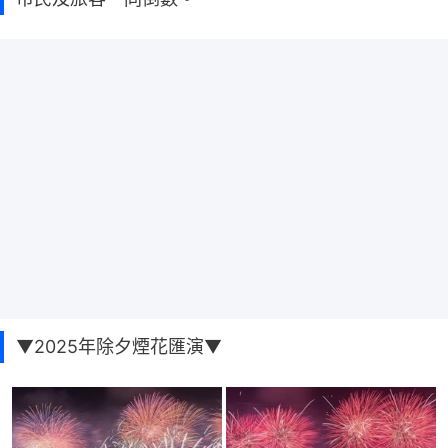
▼2025年除夕煙花匯演▼