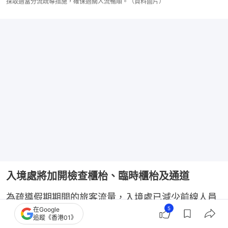
採取適當分流疏導措施，確保過關人流暢順。（資料圖片）
入境處將加開檢查櫃枱、臨時櫃枱及通道
為疏導假期期間的旅客流量，入境處已減少前線人員
5
在Google
休假，以便彈性調配人手，加開檢查櫃枱、臨時櫃枱
追蹤《香港01》