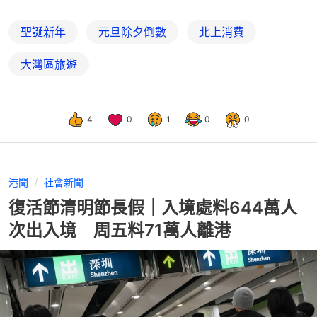
聖誕新年
元旦除夕倒數
北上消費
大灣區旅遊
4
0
1
0
0
港聞
社會新聞
復活節清明節長假｜入境處料644萬人
次出入境 周五料71萬人離港