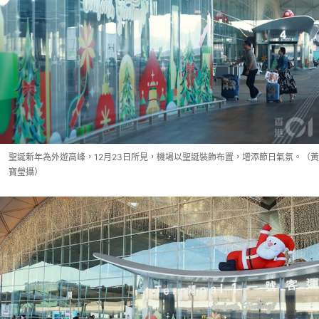
聖誕新年為外遊高峰，12月23日所見，機場以聖誕裝飾布置，增添節日氣氛。（黃
寶瑩攝）