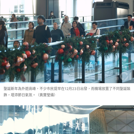
聖誕新年為外遊高峰，不少市民提早在12月23日出發，而機場放置了不同聖誕裝
飾，增添節日氣氛。（黃寶瑩攝）