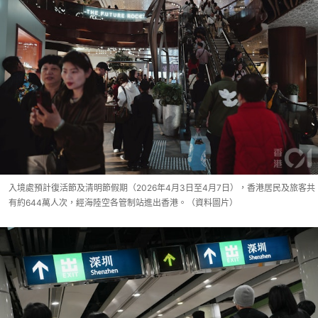
入境處預計復活節及清明節假期（2026年4月3日至4月7日），香港居民及旅客共
有約644萬人次，經海陸空各管制站進出香港。（資料圖片）