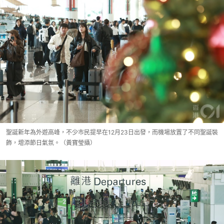
聖誕新年為外遊高峰，不少市民提早在12月23日出發，而機場放置了不同聖誕裝
飾，增添節日氣氛。（黃寶瑩攝）