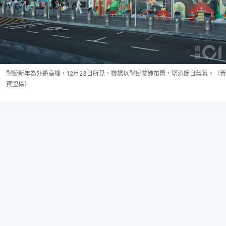
聖誕新年為外遊高峰，12月23日所見，機場以聖誕裝飾布置，增添節日氣氛。（黃
寶瑩攝）