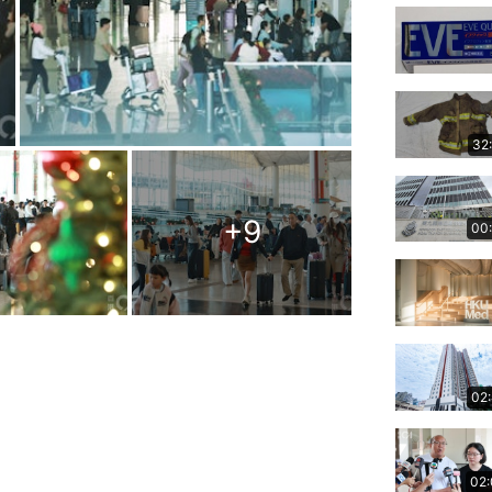
32
+
9
00
02
02