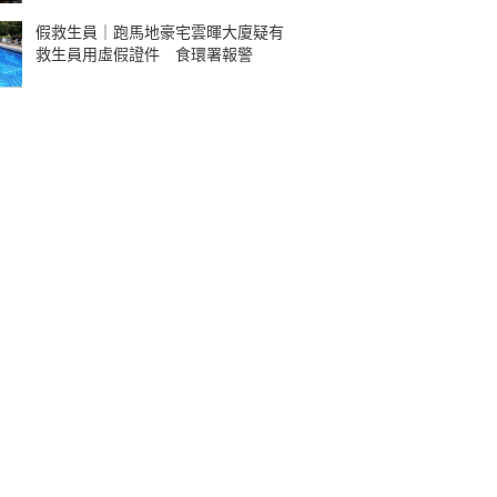
假救生員｜跑馬地豪宅雲暉大廈疑有
救生員用虛假證件 食環署報警