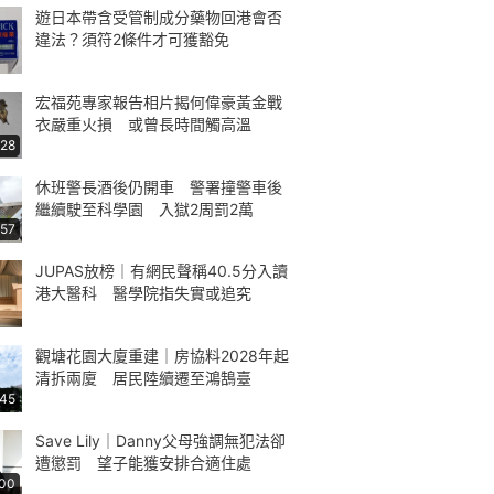
遊日本帶含受管制成分藥物回港會否
違法？須符2條件才可獲豁免
宏福苑專家報告相片揭何偉豪黃金戰
衣嚴重火損 或曾長時間觸高溫
:28
休班警長酒後仍開車 警署撞警車後
繼續駛至科學園 入獄2周罰2萬
:57
JUPAS放榜｜有網民聲稱40.5分入讀
港大醫科 醫學院指失實或追究
觀塘花園大廈重建｜房協料2028年起
清拆兩廈 居民陸續遷至鴻鵠臺
:45
Save Lily｜Danny父母強調無犯法卻
遭懲罰 望子能獲安排合適住處
:00