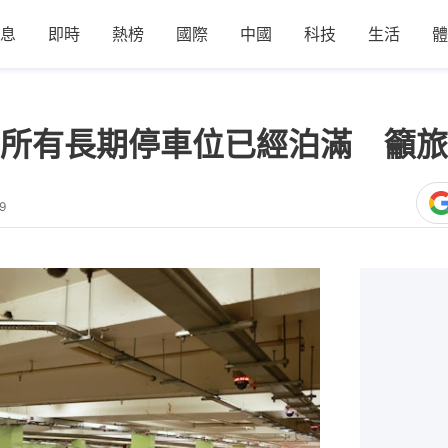
息
即時
熱榜
國際
中國
科技
生活
體
所有長期停車位已經泊滿 籲旅
9