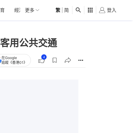
育
經濟
更多
01深圳
繁
觀點
|
简
健康
好食玩飛
登入
女
客用公共交通
4
在Google
追蹤《香港01》