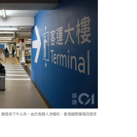
發，機管局下午公布，由於假期人流暢旺，香港國際機場四號停