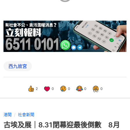
西九故宮
2
0
0
0
0
港聞
社會新聞
古埃及展｜8.31閉幕迎最後倒數 8月