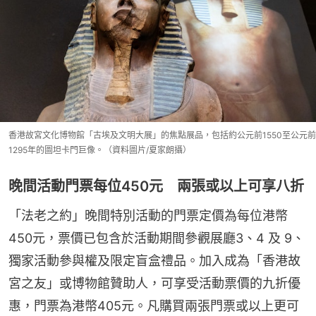
香港故宮文化博物館「古埃及文明大展」的焦點展品，包括約公元前1550至公元前
1295年的圖坦卡門巨像。（資料圖片/夏家朗攝）
晚間活動門票每位450元 兩張或以上可享八折
「法老之約」晚間特別活動的門票定價為每位港幣
450元，票價已包含於活動期間參觀展廳3、4 及 9、
獨家活動參與權及限定盲盒禮品。加入成為「香港故
宮之友」或博物館贊助人，可享受活動票價的九折優
惠，門票為港幣405元。凡購買兩張門票或以上更可