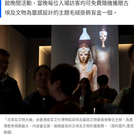
館晚間活動，當晚每位入場訪客均可免費隨機獲贈古
埃及文物為靈感設計的主題毛絨掛飾盲盒一個。
「古埃及文明大展」由香港故宮文化博物館與埃及最高文物委員會聯合主辦，為香
港歷來規模最大、內容最全面、展期最長的古埃及文物珍藏展覽。（資料圖片/夏家
朗攝）