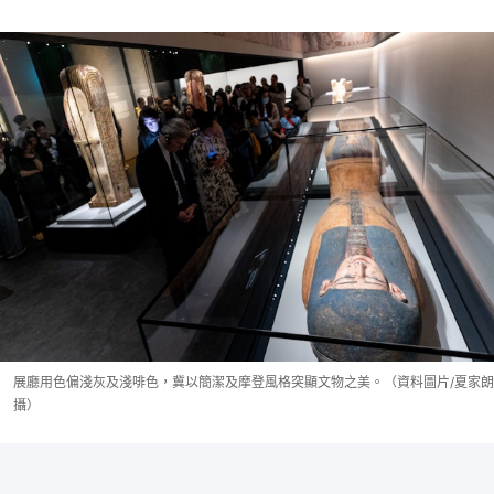
展廳用色偏淺灰及淺啡色，冀以簡潔及摩登風格突顯文物之美。（資料圖片/夏家朗
攝）