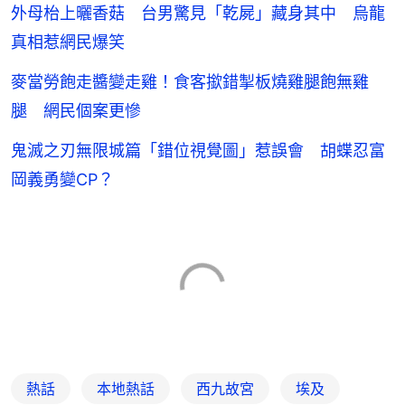
外母枱上曬香菇 台男驚見「乾屍」藏身其中 烏龍
真相惹網民爆笑
麥當勞飽走醬變走雞！食客撳錯掣板燒雞腿飽無雞
腿 網民個案更慘
鬼滅之刃無限城篇「錯位視覺圖」惹誤會 胡蝶忍富
岡義勇變CP？
熱話
本地熱話
西九故宮
埃及