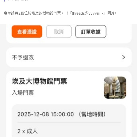
事主誤買2張位於埃及的博物館門票。（「threads＠vvvviiiiik」圖片）