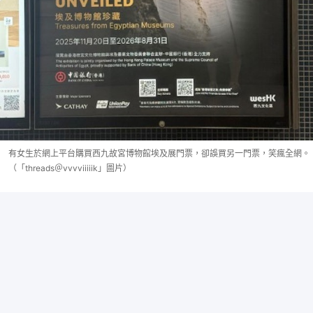
有女生於網上平台購買西九故宮博物館埃及展門票，卻誤買另一門票，笑瘋全網。
（「threads＠vvvviiiiik」圖片）