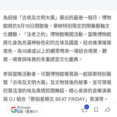
為迎接「古埃及文明大展」展出的最後一個月，博物
館將於8月19日閉館後，舉辦特別限定的閉幕壓軸文
化體驗，「法老之約」博物館晚間活動。當晚博物館
將化身為充滿神秘色彩的古埃及國度，結合維港璀璨
夜色，為18歲或以上的觀眾帶來一場結合視覺、聽
覺、嗅覺與味覺的多重感官文化慶典。
參與當晚活動者，可跟博物館導賞員一起探索特別展
覽「古埃及文明大展」及文物背後的故事，並可現場
欣賞活潑的埃及風情民間舞蹈、精心安排的音樂演奏
與 DJ 組合「節拍星期五 BEAT FRIDAY」表演等。
5
在Google
追蹤《香港01》