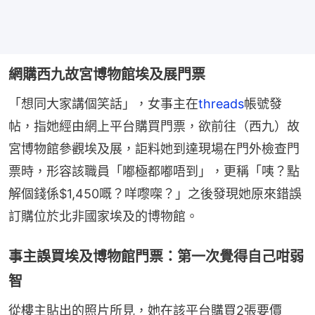
網購西九故宮博物館埃及展門票
「想同大家講個笑話」，女事主在
threads
帳號發
帖，指她經由網上平台購買門票，欲前往（西九）故
宮博物館參觀埃及展，詎料她到達現場在門外檢查門
票時，形容該職員「嘟極都嘟唔到」，更稱「咦？點
解個錢係$1,450嘅？咩嚟㗎？」之後發現她原來錯誤
訂購位於北非國家埃及的博物館。
事主誤買埃及博物館門票：第一次覺得自己咁弱
智
從樓主貼出的照片所見，她在該平台購買2張要價