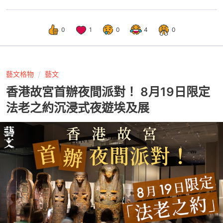
0
1
0
4
0
藝文格物
藝文
香港故宮首辦夜間派對！ 8月19日限定
法老之約沉浸式夜遊埃及展