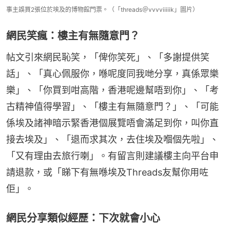
事主誤買2張位於埃及的博物館門票。（「threads＠vvvviiiiik」圖片）
網民笑瘋：樓主有無隨意門？
帖文引來網民恥笑，「俾你笑死」、「多謝提供笑
話」、「真心佩服你，喺呢度同我哋分享，真係眾樂
樂」、「你買到咁高階，香港呢邊幫唔到你」、「考
古精神值得學習」、「樓主有無隨意門？」、「可能
係埃及諸神暗示緊香港個展覽唔會滿足到你，叫你直
接去埃及」、「退而求其次，去住埃及嗰個先啦」、
「又有理由去旅行喇」。有留言則建議樓主向平台申
請退款，或「睇下有無喺埃及Threads友幫你用咗
佢」。
網民分享類似經歷：下次就會小心