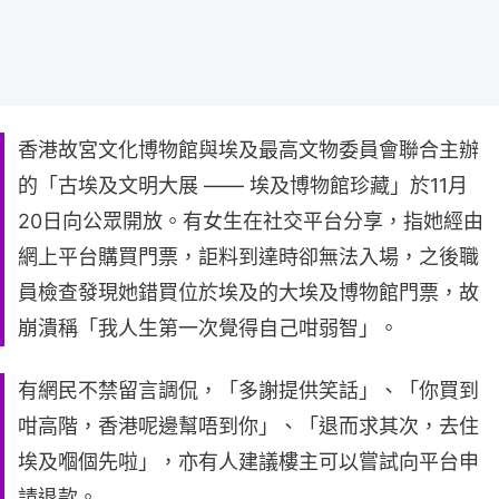
香港故宮文化博物館與埃及最高文物委員會聯合主辦
的「古埃及文明大展 —— 埃及博物館珍藏」於11月
20日向公眾開放。有女生在社交平台分享，指她經由
網上平台購買門票，詎料到達時卻無法入場，之後職
員檢查發現她錯買位於埃及的大埃及博物館門票，故
崩潰稱「我人生第一次覺得自己咁弱智」。
有網民不禁留言調侃，「多謝提供笑話」、「你買到
咁高階，香港呢邊幫唔到你」、「退而求其次，去住
埃及嗰個先啦」，亦有人建議樓主可以嘗試向平台申
請退款。