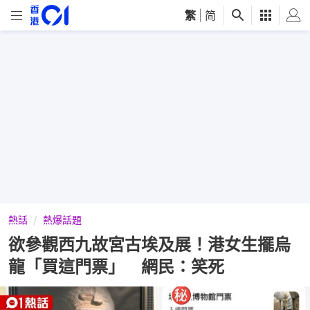
繁
|
简
熱話
熱爆話題
欲參觀西九故宮古埃及展！港女生擺烏
龍「買這門票」 網民：笑死