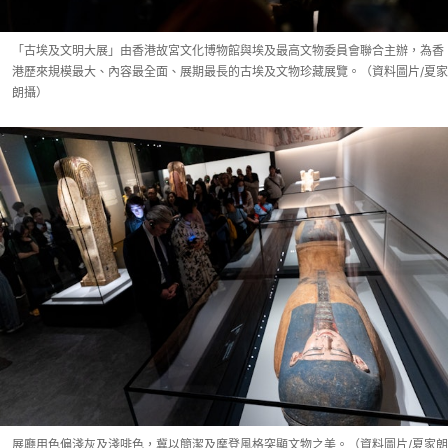
「古埃及文明大展」由香港故宮文化博物館與埃及最高文物委員會聯合主辦，為香
港歷來規模最大、內容最全面、展期最長的古埃及文物珍藏展覽。（資料圖片/夏家
朗攝）
展廳用色偏淺灰及淺啡色，冀以簡潔及摩登風格突顯文物之美。（資料圖片/夏家朗