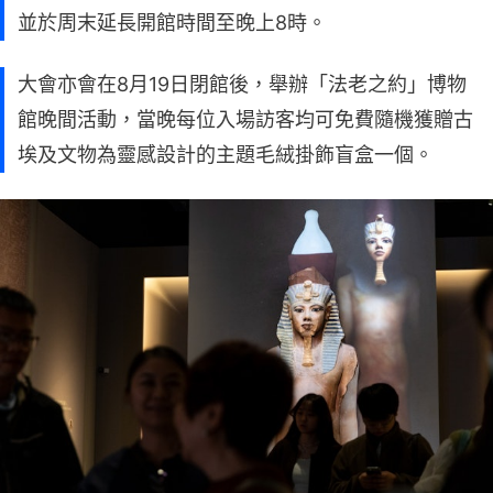
並於周末延長開館時間至晚上8時。
大會亦會在8月19日閉館後，舉辦「法老之約」博物
館晚間活動，當晚每位入場訪客均可免費隨機獲贈古
埃及文物為靈感設計的主題毛絨掛飾盲盒一個。