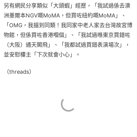
另有網民分享類似「大頭蝦」經歷，「我試過係去澳
洲墨爾本NGV嘅MoMA，但買咗紐約嘅MoMA」、
「OMG，我搵到同類！我同家中老人家去台灣故宮博
物館，但係買咗香港嗰個」、「我試過喺東京買錯咗
（大阪）通天閣飛」、「我都試過買錯表演場次」，
並安慰樓主「下次就會小心」。
（threads）