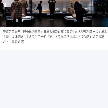
展覽第三單元「薩卡拉的秘密」展出古埃及首都孟菲斯中的大型墓地薩卡拉的出土
文物，設計團隊在上方設計了一個「罩」，又加添壁畫設計，令訪客有如走進墓
穴。（夏家朗攝）