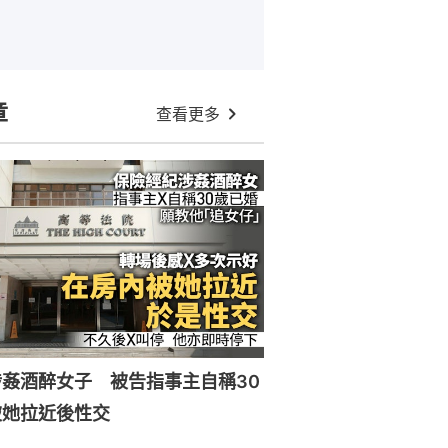
章
查看更多
姦酒醉女子 被告指事主自稱30
被她拉近後性交