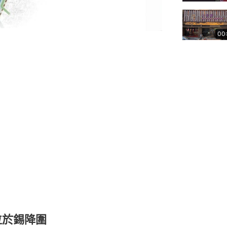
00
位於錫降圍