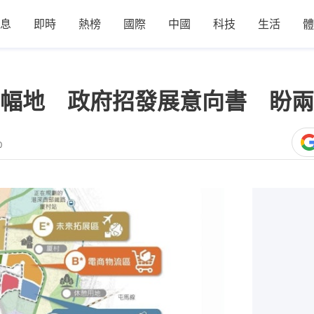
息
即時
熱榜
國際
中國
科技
生活
體
幅地 政府招發展意向書 盼兩
0