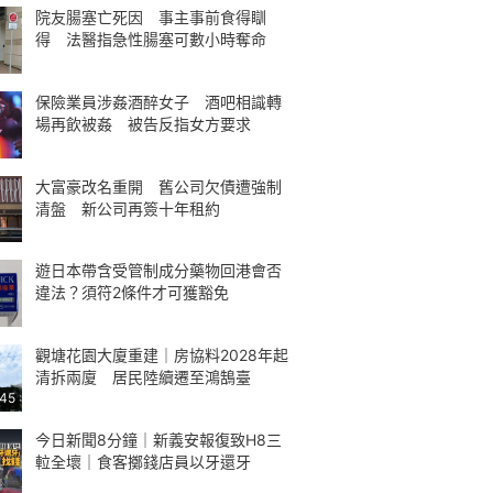
院友腸塞亡死因 事主事前食得瞓
得 法醫指急性腸塞可數小時奪命
保險業員涉姦酒醉女子 酒吧相識轉
場再飲被姦 被告反指女方要求
大富豪改名重開 舊公司欠債遭強制
清盤 新公司再簽十年租約
遊日本帶含受管制成分藥物回港會否
違法？須符2條件才可獲豁免
觀塘花園大廈重建｜房協料2028年起
清拆兩廈 居民陸續遷至鴻鵠臺
:45
今日新聞8分鐘｜新義安報復致H8三
𨋢全壞｜食客擲錢店員以牙還牙