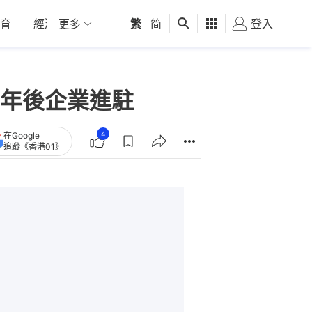
育
經濟
更多
01深圳
繁
觀點
|
简
健康
好食玩飛
登入
女
年後企業進駐
4
在Google
追蹤《香港01》