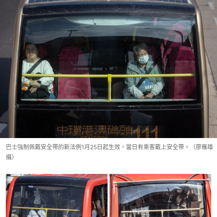
巴士強制佩戴安全帶的新法例1月25日起生效，當日有乘客戴上安全帶。（廖雁雄
攝）