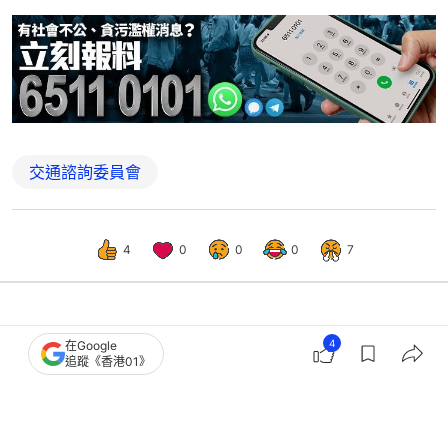
交通諮詢委員會
4
0
0
0
7
港聞
社會新聞
4
在Google
追蹤《香港01》
巴士安全帶｜運輸署：初期以宣傳教育
為主 有需要做耐啲咪做耐啲