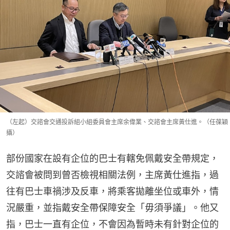
（左起）交諮會交通投訴組小組委員會主席余偉業、交諮會主席黃仕進。（任葆穎
攝）
部份國家在設有企位的巴士有轄免佩戴安全帶規定，
交諮會被問到曾否檢視相關法例，主席黃仕進指，過
往有巴士車禍涉及反車，將乘客拋離坐位或車外，情
況嚴重，並指戴安全帶保障安全「毋須爭議」。他又
指，巴士一直有企位，不會因為暫時未有針對企位的