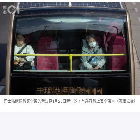
巴士強制佩戴安全帶的新法例1月25日起生效，有乘客戴上安全帶。（廖雁雄攝）