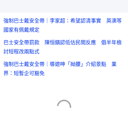
強制巴士戴安全帶｜李家超：希望認清事實 英澳等
國家有佩戴規定
巴士安全帶罰款 陳恒鑌認低估民間反應 倡半年檢
討短程改兩點式
強制巴士戴安全帶｜導遊呻「拗腰」介紹景點 業
界：短暫企可豁免