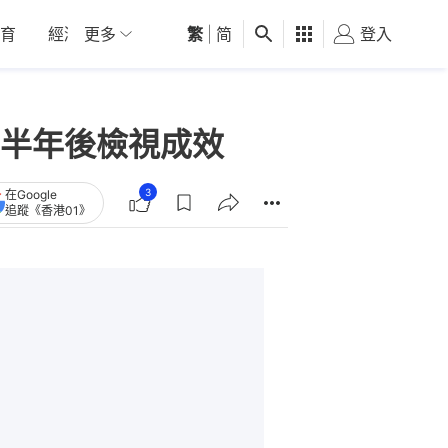
育
經濟
更多
01深圳
繁
觀點
|
简
健康
好食玩飛
登入
女
半年後檢視成效
3
在Google
追蹤《香港01》