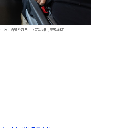
日起生效，涵蓋旅遊巴。（資料圖片/廖雁雄攝）