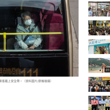
01
乘客戴上安全帶。（資料圖片/廖雁雄攝）