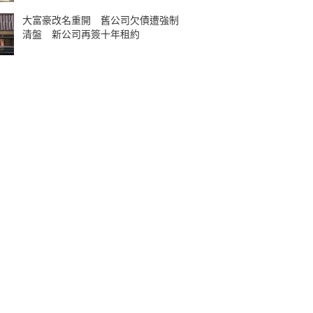
大富豪改名重開 舊公司欠債遭強制
清盤 新公司再簽十年租約