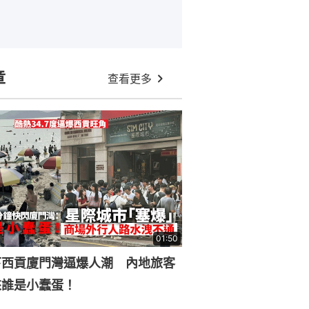
章
查看更多
01:50
下西貢廈門灣逼爆人潮 內地旅客
來誰是小蠢蛋！