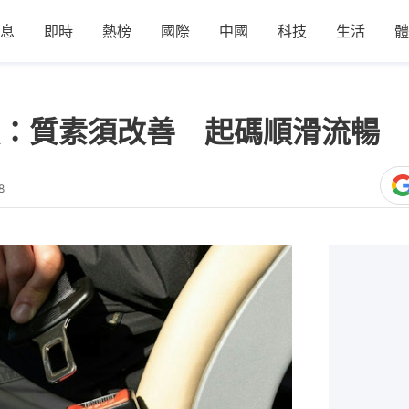
息
即時
熱榜
國際
中國
科技
生活
體
：質素須改善 起碼順滑流暢 
8