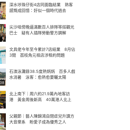
深水埗珠仔街4店同面臨結業 熟客
感慨成回憶：好似一個時代過去
尖沙咀傍晚逼滿數百人排隊等搭觀光
巴士 疑有人插隊勞動警方調解
文具佬今年至今累計7店結業 8月佔
3間 荔枝角元祖店涉租約問題
石澳泳灘錄38.5度熱焫焫 百多人戲
水消暑 泳客：愈熱愈要曬太陽
:38
北上南下｜周六約21.9萬內地客訪
港 黃金周後新高 40萬港人北上
父親節｜藝人陳錦鴻自閉症兒升讀方
大音樂系 盼愛子成為優秀之人