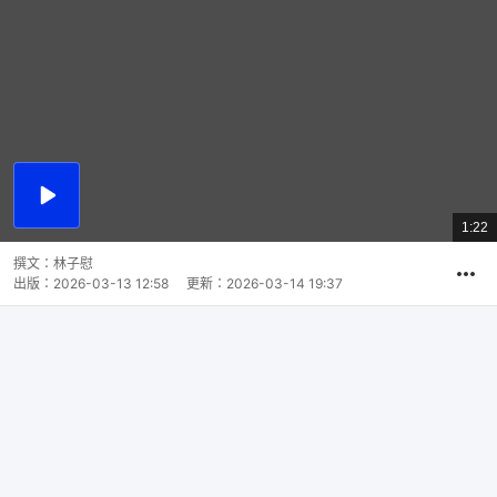
播
放
1:22
總
影
共
片
時
撰文：
林子慰
間
出版：
2026-03-13 12:58
更新：
2026-03-14 19:37