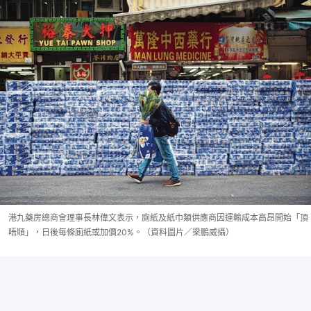
港九藥房總商會理事長林偉文表示，廁紙及紙巾類供應商因運輸成本高昂開始「頂
唔順」，日後每條廁紙或加價20%。（資料圖片／梁鵬威攝）