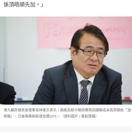
係頂唔順先加。」
港九藥房總商會理事長林偉文表示，廁紙及紙巾類供應商因運輸成本高昂開始「頂
唔順」，日後每條廁紙或加價20%。（資料圖片 / 黃創慧攝）