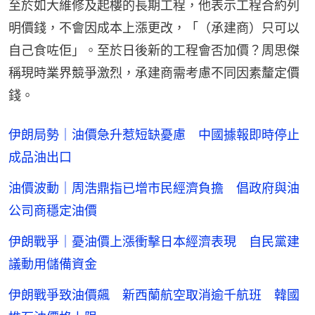
至於如大維修及起樓的長期工程，他表示工程合約列
明價錢，不會因成本上漲更改，「（承建商）只可以
自己食咗佢」。至於日後新的工程會否加價？周思傑
稱現時業界競爭激烈，承建商需考慮不同因素釐定價
錢。
伊朗局勢｜油價急升惹短缺憂慮 中國據報即時停止
成品油出口
油價波動｜周浩鼎指已增市民經濟負擔 倡政府與油
公司商穩定油價
伊朗戰爭｜憂油價上漲衝擊日本經濟表現 自民黨建
議動用儲備資金
伊朗戰爭致油價飆 新西蘭航空取消逾千航班 韓國