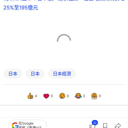
25%至195億元
日本
日本
日本經濟
4
0
0
3
0
經濟
財經快訊
32
在Google
追蹤《香港01》