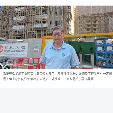
香港建造業總工會理事長周思傑則表示，國際油價飆升對裝修及工程業界有一定影
響，但未必如同汽油價格般即時於市場反映。（資料圖片 / 羅日昇攝）