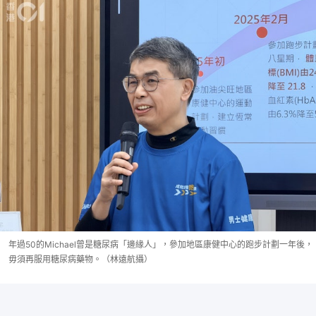
年過50的Michael曾是糖尿病「邊緣人」，參加地區康健中心的跑步計劃一年後，
毋須再服用糖尿病藥物。（林遠航攝）