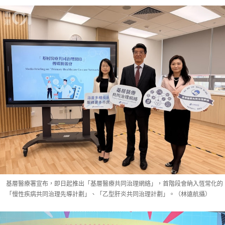
基層醫療署宣布，即日起推出「基層醫療共同治理網絡」，首階段會納入恆常化的
「慢性疾病共同治理先導計劃」、「乙型肝炎共同治理計劃」。（林遠航攝）