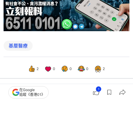
基層醫療
2
0
0
0
2
1
在Google
追蹤《香港01》
觀點
01論壇
來稿｜打破「三高」人士投保困局