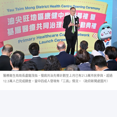
醫務衞生局局長盧寵茂指，慢病共治先導計劃至上月已有21.3萬市民參與，超過
12.3萬人已完成篩查，當中四成人發現有「三高」情況。（政府新聞處圖片）