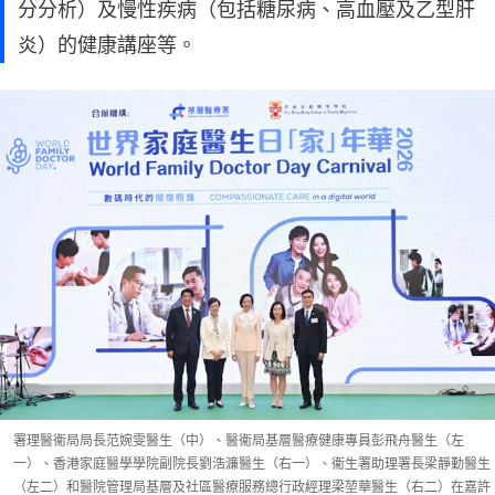
分分析）及慢性疾病（包括糖尿病、高血壓及乙型肝
炎）的健康講座等。
署理醫衞局局長范婉雯醫生（中）、醫衞局基層醫療健康專員彭飛舟醫生（左
一）、香港家庭醫學學院副院長劉浩濂醫生（右一）、衞生署助理署長梁靜勤醫生
（左二）和醫院管理局基層及社區醫療服務總行政經理梁堃華醫生（右二）在嘉許