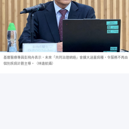
基層醫療專員彭飛舟表示，未來「共同治理網絡」會擴大涵蓋病種，令服務不再由
個別疾病計劃主導。（林遠航攝）