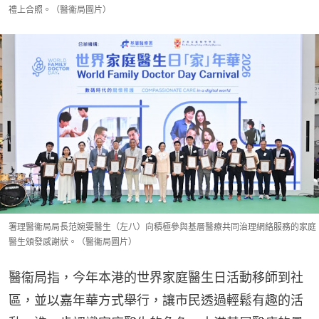
禮上合照。（醫衞局圖片）
署理醫衞局局長范婉雯醫生（左八）向積極參與基層醫療共同治理網絡服務的家庭
醫生頒發感謝狀。（醫衞局圖片）
醫衞局指，今年本港的世界家庭醫生日活動移師到社
區，並以嘉年華方式舉行，讓市民透過輕鬆有趣的活