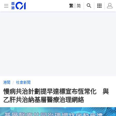
繁
|
简
港聞
社會新聞
慢病共治計劃提早達標宣布恆常化 與
乙肝共治納基層醫療治理網絡