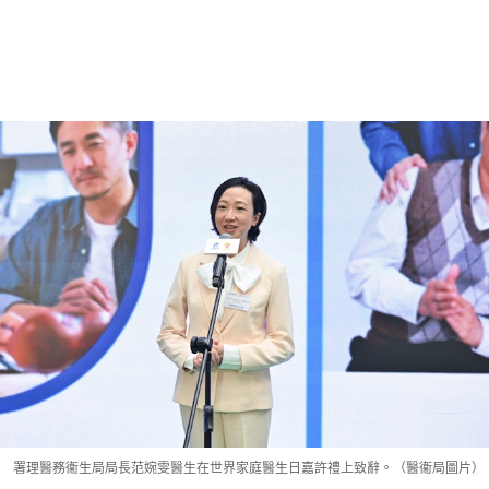
署理醫務衞生局局長范婉雯醫生在世界家庭醫生日嘉許禮上致辭。（醫衞局圖片）