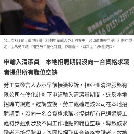
勞工處3月19日重申經優化計劃申請輸入勞工的僱主，必須嚴格遵守優化計劃的規
定；圖為勞工處「補充勞工優化計劃」招聘會。（資料圖片/梁鵬威攝）
申輸入清潔員 本地招聘期間沒向一合資格求職
者提供所有職位空缺
勞工處發言人表示早前接獲投訴，指亞洲清潔服務有
限公司在優化計劃下申請輸入清潔員期間，違反本地
招聘的規定。經調查後，勞工處確定該公司在本地招
聘期間，沒向一名合資格求職者提供所有已通過勞工
處初步甄別涉及不同工作地點的職位空缺，導致該求
職者不接受聘用，等同拒絕聘用合資格求職者，故被