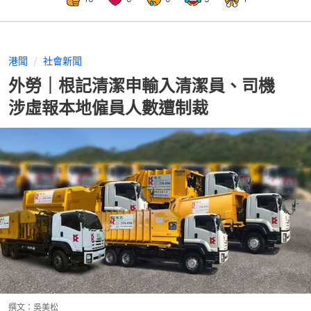
港聞
社會新聞
外勞｜根記清潔申輸入清潔員、司機
涉虛報本地僱員人數遭制裁
撰文：
吳美松