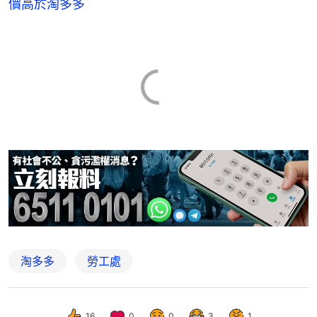
價高於淘多多
淘多多
勞工處
16
0
0
3
1