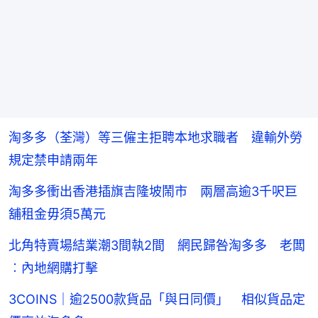
淘多多（荃灣）等三僱主拒聘本地求職者 違輸外勞
規定禁申請兩年
淘多多衝出香港插旗吉隆坡鬧市 兩層高逾3千呎巨
舖租金毋須5萬元
北角特賣場結業潮3間執2間 網民歸咎淘多多 老闆
︰內地網購打擊
3COINS｜逾2500款貨品「與日同價」 相似貨品定