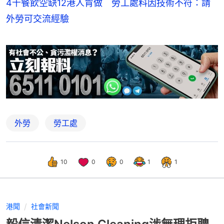
4千餐飲空缺12港人肯做 勞工處料因技術不符：請
外勞可交流經驗
外勞
勞工處
10
0
0
1
1
港聞
社會新聞