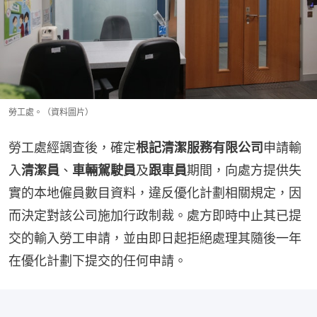
勞工處。（資料圖片）
勞工處經調查後，確定
根記清潔服務有限公司
申請輸
入
清潔員
、
車輛駕駛員
及
跟車員
期間，向處方提供失
實的本地僱員數目資料，違反優化計劃相關規定，因
而決定對該公司施加行政制裁。處方即時中止其已提
交的輸入勞工申請，並由即日起拒絕處理其隨後一年
在優化計劃下提交的任何申請。