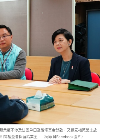
福苑業權不涉及法團戶口及維修基金餘款，又請宏福苑業主放
關權益會保留給業主。（何永賢Facebook圖片）