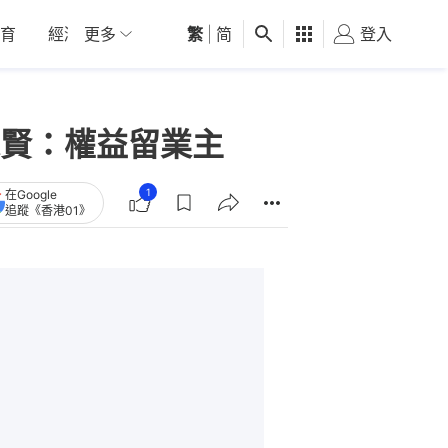
育
經濟
更多
01深圳
繁
觀點
|
简
健康
好食玩飛
登入
女
賢：權益留業主
1
在Google
追蹤《香港01》