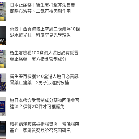
日本止痛藥｜衞生署打擊非法售賣
即睇布洛芬、二氫可待因副作用
奇景｜西貢海域上空周二晚飄浮10條
湖水藍光柱 料屬罕見光學現象
:58
衞生署檢獲100盒港人遊日必買感冒
藥止痛藥 署方指含管制成分
衞生署再檢獲140盒港人遊日必買感
冒藥止痛藥 2男子涉違例被捕
遊日本帶含受管制成分藥物回港會否
違法？須符2條件才可獲豁免
精神病漢腹痛被指腸胃炎 當晚腸阻
塞亡 家屬質疑誤診召死因研訊