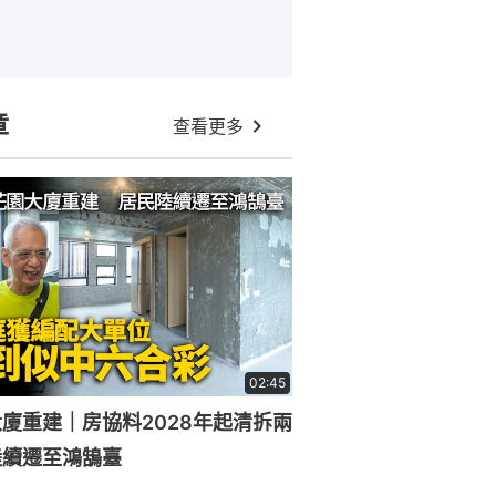
章
查看更多
02:45
廈重建｜房協料2028年起清拆兩
陸續遷至鴻鵠臺