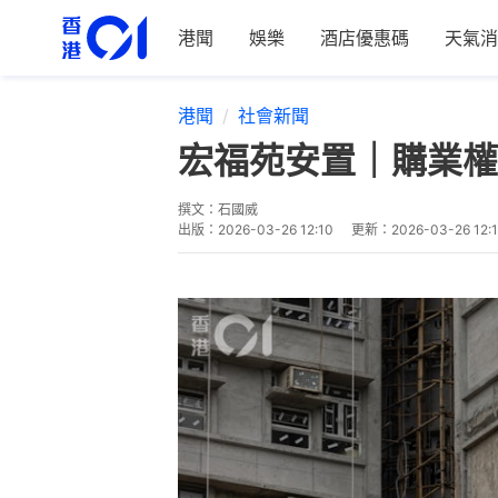
港聞
娛樂
酒店優惠碼
天氣消
港聞
社會新聞
宏福苑安置｜購業權
撰文：
石國威
出版：
2026-03-26 12:10
更新：
2026-03-26 12: