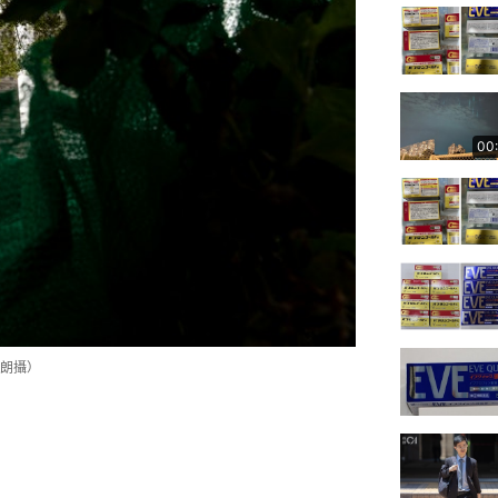
00
家朗攝）