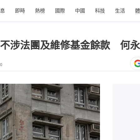
息
即時
熱榜
國際
中國
科技
生活
體
不涉法團及維修基金餘款 何永
10