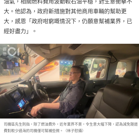
油氣，相關燃料費用波動較石油平穩，對生意衝擊不
大。他認為，政府新措施對其他商用車輛的幫助更
大，感恩「政府咁窮嘅情況下，仍願意幫補業界，已
經好盡力」。
司機區先生則指，除了燃油費外，近年業界不景，令生意大幅下降，認為減免隧道
費對較少過海的司機僅可幫補些微。（林子慰攝）