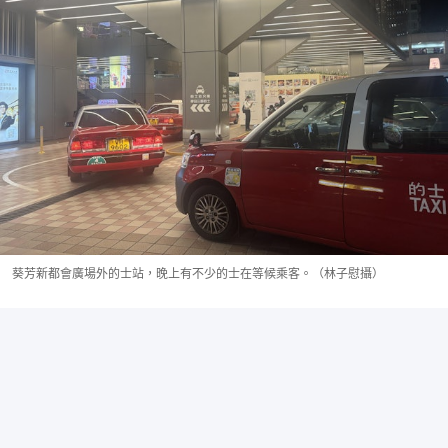
葵芳新都會廣場外的士站，晚上有不少的士在等候乘客。（林子慰攝）