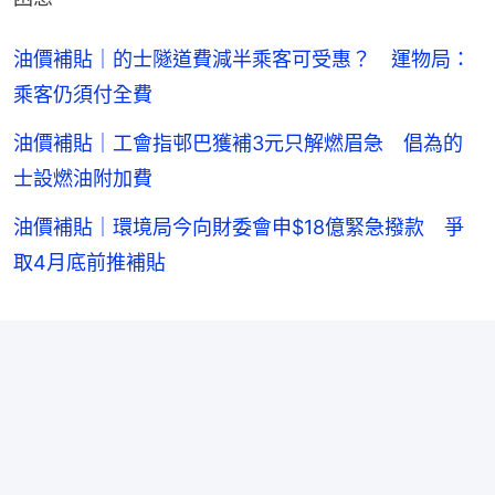
油價補貼｜的士隧道費減半乘客可受惠？ 運物局：
乘客仍須付全費
油價補貼｜工會指邨巴獲補3元只解燃眉急 倡為的
士設燃油附加費
油價補貼｜環境局今向財委會申$18億緊急撥款 爭
取4月底前推補貼