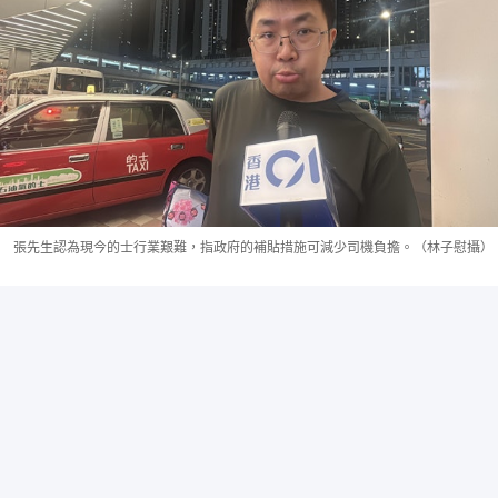
張先生認為現今的士行業艱難，指政府的補貼措施可減少司機負擔。（林子慰攝）