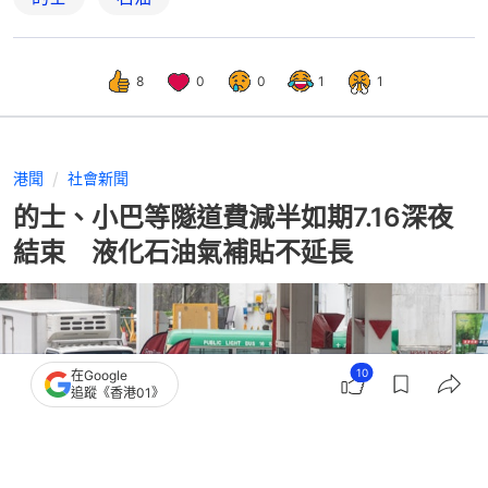
8
0
0
1
1
港聞
社會新聞
的士、小巴等隧道費減半如期7.16深夜
結束 液化石油氣補貼不延長
10
在Google
追蹤《香港01》