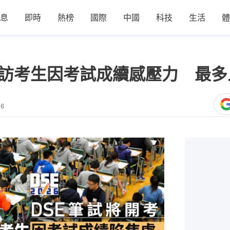
息
即時
熱榜
國際
中國
科技
生活
體
5%受訪考生因考試成續感壓力 最
06