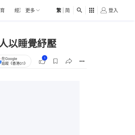
育
經濟
更多
01深圳
繁
觀點
|
简
健康
好食玩飛
登入
女
多人以睡覺紓壓
1
在Google
追蹤《香港01》