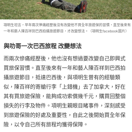
項明生坦言，早年兩次慘痛經歷後沒有改變他不買全年旅遊保的習慣，直至後來有
一年和藝人陳百祥到巴西拍攝旅遊節目，才改變想法。（項明生facebook圖片）
與叻哥一次巴西旅程 改變想法
而兩次慘痛經歷後，他也沒有想過要改變自己即興式
買旅保習慣。直至後來有一年和藝人陳百祥到巴西拍
攝旅遊節目，抵達巴西後，與項明生曾有的經驗類
似，陳百祥的寄艙行李「上錯機」去了加拿大，好在
其有買旅遊保險，能夠成功索償幾千元，購買回整個
損失的行李及物件。項明生親眼目睹事件，深刻感受
到旅遊保險的好處及重要性，自此之後開始買全年保
險，以令自己所有旅程均獲得保障。