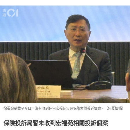
徐福燊稱截至今日，沒有收到任何宏福苑火災保險索償投訴個案。（何夏怡攝）
保險投訴局暫未收到宏福苑相關投訴個案