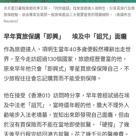
炎炎夏日暑假旅遊旺季又到，「同你搵錢」找來旅遊達人項明生，分享其旅行及買
旅保經驗，並由專家去揭發一般旅保產品三大需要留意的隱藏細則。（泰國布吉
Reuters）
早年買旅保講「即興」 埃及中「詛咒」面癱
作為旅遊達人，項明生當年40多歲便毅然裸辭出走世
界，至今走訪超過130個國家，旅遊經歷豐富的他，
原來早年他只會「即興式」零星買旅保保障自己，不
少旅程往往會忘記購買而不能受到保障。
他在接受《香港01》訪問時分享，早年曾經試過在埃
及中法老「詛咒」，當時還年輕的他，膽大不理外人
勸喻步入法老墳墓，豈知出來即發現自己面癱，但由
於沒有買保險而不能在當地即使就醫，「硬撐」了幾
天後至行程完結回港方就醫，花了幾千元的醫療費。