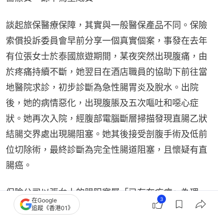
談起旅保醫療保障，其實與一般醫保產品不同。保險
索償投訴委員會早前分享一個真實個案，事發在去年
有位張女士於泰國旅遊期間，某夜突然出現腹痛，由
於疼痛持續不斷，她翌目在酒店職員的協助下前往當
地醫院求診，初步診斷為急性腸胃炎及脫水。出院
後，她的病情惡化，出現腹脹及五次嘔吐和噁心症
狀。她再次入院，經腹部電腦斷層掃描發現直腸乙狀
結腸交界處出現腸阻塞。她其後接受剖腹手術及低前
位切除術，最終診斷為完全性腸道阻塞，且懷疑有直
腸癌。
保險公司以張女士的腸阻塞屬「已存在疾病」為理
3
在Google
由，拒絕賠償她的海外醫療費用，並指出她在旅程開
追蹤《香港01》