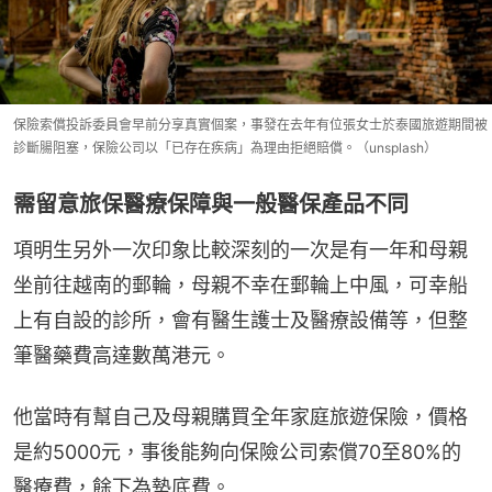
保險索償投訴委員會早前分享真實個案，事發在去年有位張女士於泰國旅遊期間被
診斷腸阻塞，保險公司以「已存在疾病」為理由拒絕賠償。（unsplash）
需留意旅保醫療保障與一般醫保產品不同
項明生另外一次印象比較深刻的一次是有一年和母親
坐前往越南的郵輪，母親不幸在郵輪上中風，可幸船
上有自設的診所，會有醫生護士及醫療設備等，但整
筆醫藥費高達數萬港元。
他當時有幫自己及母親購買全年家庭旅遊保險，價格
是約5000元，事後能夠向保險公司索償70至80%的
醫療費，餘下為墊底費。