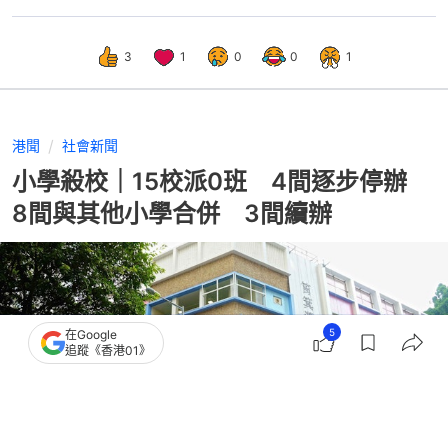
3
1
0
0
1
港聞
社會新聞
小學殺校｜15校派0班 4間逐步停辦
8間與其他小學合併 3間續辦
5
在Google
追蹤《香港01》