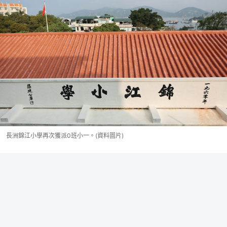
長洲錦江小學再次獲派0班小一。(資料圖片)