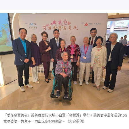
「愛在金鷺善夜」慈善晚宴於大埔小白鷺「金鷺湖」舉行。慈善宴中最年長的105
歲馮婆婆，與兒子一同出席慶祝母親節。（大會提供）