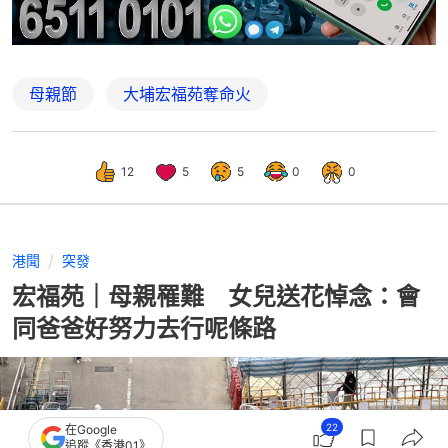
母親節
大埔宏福苑奪命火
12
5
5
0
0
港聞
突發
宏福苑｜母親罹難 女兒送花悼念：會
同爸爸好努力去行呢條路
22
在Google
追蹤《香港01》