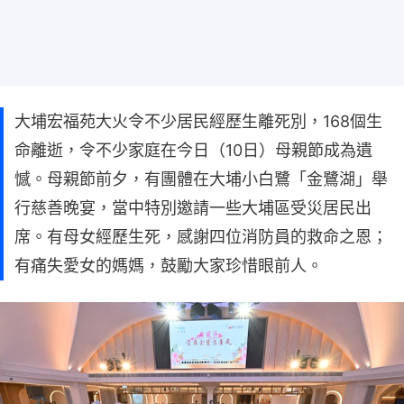
大埔宏福苑大火令不少居民經歷生離死別，168個生
命離逝，令不少家庭在今日（10日）母親節成為遺
憾。母親節前夕，有團體在大埔小白鷺「金鷺湖」舉
行慈善晚宴，當中特別邀請一些大埔區受災居民出
席。有母女經歷生死，感謝四位消防員的救命之恩；
有痛失愛女的媽媽，鼓勵大家珍惜眼前人。