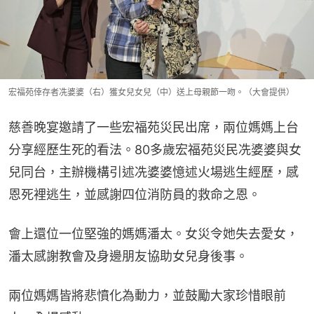
宏福苑倖存者冼婆婆（右）獲女兒女兒（中）送上母親節一吻。（大會提供）
慈善晚宴邀請了一些宏福苑災民出席，兩位媽媽上台
分享經歷生死的看法。80多歲宏福苑災民冼婆婆與女
兒同台，主辦機構引述冼婆婆憶述火場逃生經歷，感
恩死裡逃生，並感謝四位消防員的救命之恩。
會上還位一位堅強的媽媽潘太。女災令她失去愛女，
潘太感謝教會及身邊朋友協助女兒身後事。
兩位媽媽皆將悲憤化為動力，並鼓勵大家珍惜眼前