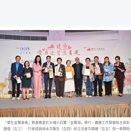
「愛在金鷺善夜」慈善晚宴於大埔小白鷺「金鷺湖」舉行。義務工作發展局主席彭
韻僖（左三）、行會成員高永文醫生（左四）和立法會方國珊（左五）與一衆贊助