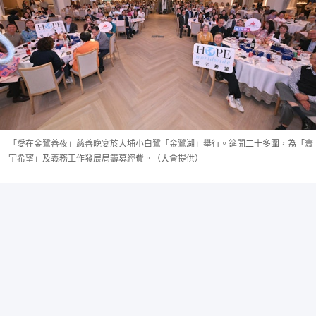
「愛在金鷺善夜」慈善晚宴於大埔小白鷺「金鷺湖」舉行。筵開二十多圍，為「寰
宇希望」及義務工作發展局籌募經費。（大會提供）