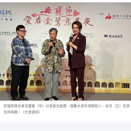
宏福苑倖存者冼婆婆（中）分享逃生經歷，鼓勵大家珍惜眼前人，女兒（左）在旁
支持母親。（大會提供）