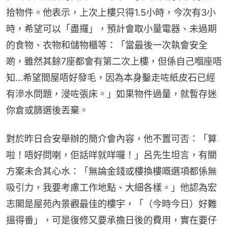
拾物件。他表示，上次上樓只得1.5小時，今次有3小
時，希望可以「盡攞」，預計會取小量電器、未過期
的食物、衣物和儲物櫃等：「當最後一次執會安全
啲，雖然其餘7座都會有第二次上樓，但係自己嗰座唔
知…希望間屋唔好發毛，因為本身鑿走咗紙皮石已經
有滲水問題，浸咗張床。」如果物件過量，就暫存迷
你倉或篩選後丟棄。
對於昨日合安舉辦的簡介會內容，他不置可否：「算
啦！唔好問喇，佢話咩就咩囉！」呂先生坦言，有關
方案未合其心水：「無論金錢或樓換樓嘅選項都係無
吸引力，我要考慮工作地點、大細各樣。」他認為宏
志閣是屋苑內景觀最佳的樓宇，「（今時今日）好難
搵得番」，可是復修又要承擔日後的費用，實在要仔