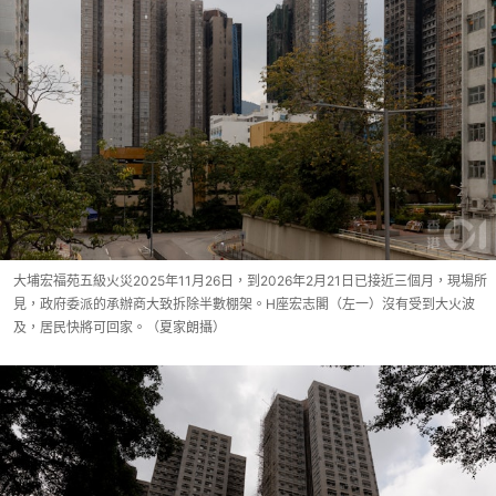
大埔宏福苑五級火災2025年11月26日，到2026年2月21日已接近三個月，現場所
見，政府委派的承辦商大致拆除半數棚架。H座宏志閣（左一）沒有受到大火波
及，居民快將可回家。（夏家朗攝）