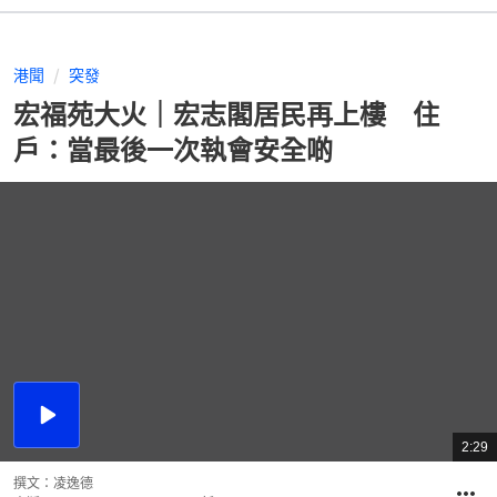
港聞
突發
宏福苑大火｜宏志閣居民再上樓 住
戶：當最後一次執會安全啲
播
放
2:29
總
影
共
片
時
撰文：
凌逸德
間