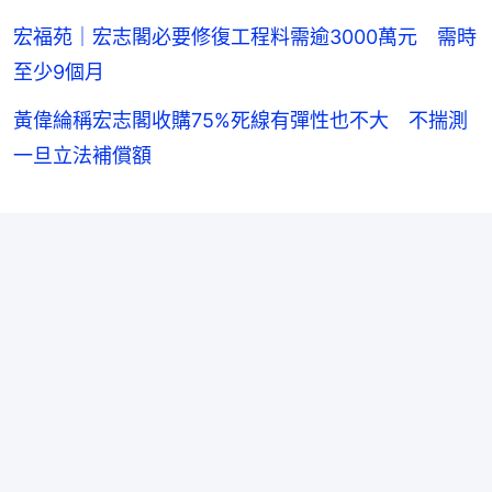
宏福苑｜宏志閣必要修復工程料需逾3000萬元 需時
至少9個月
黃偉綸稱宏志閣收購75%死線有彈性也不大 不揣測
一旦立法補償額