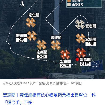
宏福苑大火造成168人死亡，圖為死者被發現的位置。（01製圖）
宏志閣｜黃偉綸指有信心獲足夠業權出售單位 料
「彈弓手」不多