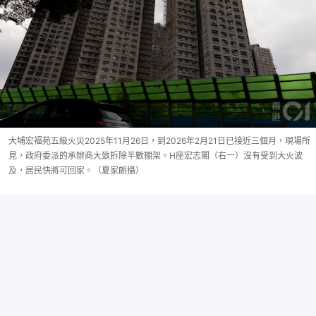
大埔宏福苑五級火災2025年11月26日，到2026年2月21日已接近三個月，現場所
見，政府委派的承辦商大致拆除半數棚架。H座宏志閣（右一）沒有受到大火波
及，居民快將可回家。（夏家朗攝）