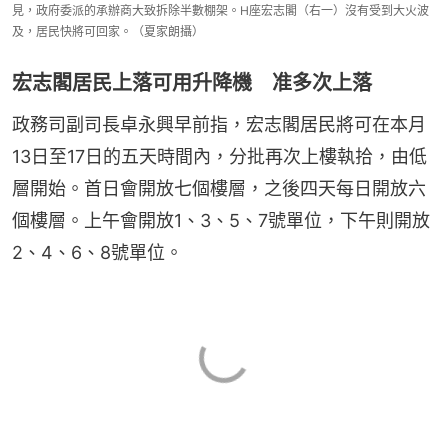
見，政府委派的承辦商大致拆除半數棚架。H座宏志閣（右一）沒有受到大火波
及，居民快將可回家。（夏家朗攝）
宏志閣居民上落可用升降機 准多次上落
政務司副司長卓永興早前指，宏志閣居民將可在本月
13日至17日的五天時間內，分批再次上樓執拾，由低
層開始。首日會開放七個樓層，之後四天每日開放六
個樓層。上午會開放1、3、5、7號單位，下午則開放
2、4、6、8號單位。