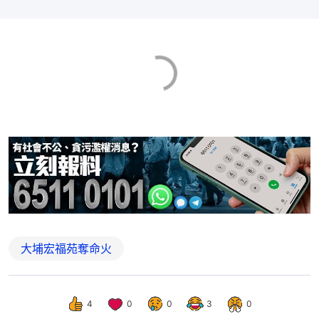
大埔宏福苑奪命火
4
0
0
3
0