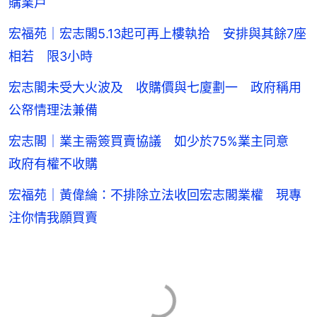
購業戶
宏福苑｜宏志閣5.13起可再上樓執拾 安排與其餘7座
相若 限3小時
宏志閣未受大火波及 收購價與七廈劃一 政府稱用
公帑情理法兼備
宏志閣｜業主需簽買賣協議 如少於75%業主同意
政府有權不收購
宏福苑｜黃偉綸：不排除立法收回宏志閣業權 現專
注你情我願買賣