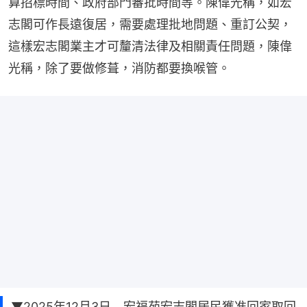
算招標時間、政府部門審批時間等。陳偉光稱，如宏
志閣可作長遠復居，需要處理批地問題、重訂公契，
這樣宏志閣業主才可釐清法律及相關責任問題，陳偉
光稱，除了要做修葺，消防都要換喉管。
▼2025年12月3日 宏福苑宏志閣居民獲准回家取回