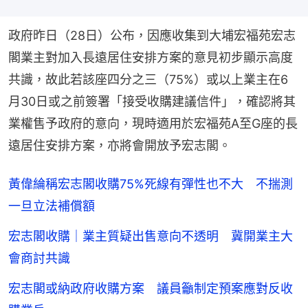
政府昨日（28日）公布，因應收集到大埔宏福苑宏志
閣業主對加入長遠居住安排方案的意見初步顯示高度
共識，故此若該座四分之三（75%）或以上業主在6
月30日或之前簽署「接受收購建議信件」，確認將其
業權售予政府的意向，現時適用於宏福苑A至G座的長
遠居住安排方案，亦將會開放予宏志閣。
黃偉綸稱宏志閣收購75%死線有彈性也不大 不揣測
一旦立法補償額
宏志閣收購｜業主質疑出售意向不透明 冀開業主大
會商討共識
宏志閣或納政府收購方案 議員籲制定預案應對反收