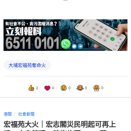
大埔宏福苑奪命火
2
0
0
0
0
港聞
社會新聞
宏福苑大火｜宏志閣災民明起可再上