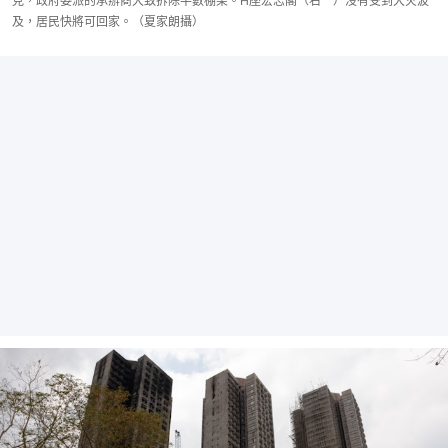
見，政府委派的承辦商大致拆除半數棚架。H座宏志閣（右一）沒有受到大火波
及，居民快將可回家。（夏家朗攝）