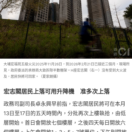
大埔宏福苑五級火災2025年11月26日，到2026年2月21日已接近三個月，現場所
見，政府委派的承辦商大致拆除半數棚架。H座宏志閣（右一）沒有受到大火波
及，居民快將可回家。（夏家朗攝）
宏志閣居民上落可用升降機 准多次上落
政務司副司長卓永興早前指，宏志閣居民將可在本月
13日至17日的五天時間內，分批再次上樓執拾，由低
層開始。首日會開放七個樓層，之後四天每日開放六