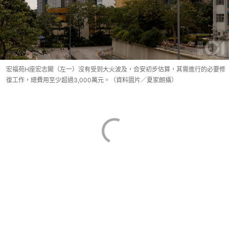
宏福苑H座宏志閣（左一）沒有受到大火波及，合安初步估算，其需進行的必要修
復工作，總費用至少超過3,000萬元。（資料圖片／夏家朗攝）