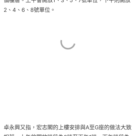
個樓層。上午會開放1、3、5、7號單位，下午則開放
2、4、6、8號單位。
卓永興又指，宏志閣的上樓安排與A至G座的做法大致