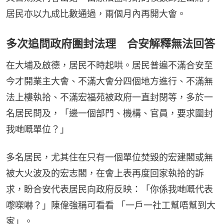
居民亦以九成比數通過，兩個月內再開大會。
多次追問政府圍封法理 合安解釋無法回答
在大埔及啟德，居民不時起哄。居民普遍不滿合安至
今才開業主大會、不滿大會分四個地方進行、不滿無
法上樓執拾、不滿宏福苑被政府一直封閉等，多於一
名居民問及，「邊一個部門、機構、官員，要求圍封
我哋嘅單位？」
多名居民，尤其住在只有一個單位焚毀的宏建閣或無
被大火波及的宏志閣，在會上表再度回家執拾的訴
求，盼合安代表居民向政府反映：「你係我哋嘅代表
嚟㗎嚇？」陳偉強稱可看看 「一戶一社工幫唔幫到大
家」。