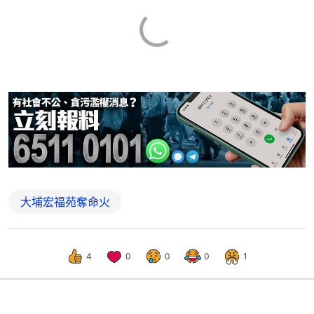
大埔宏福苑奪命火
4
0
0
0
1