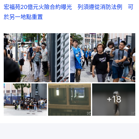
宏福苑20億元火險合約曝光 列須遵從消防法例 可
於另一地點重置
+
18