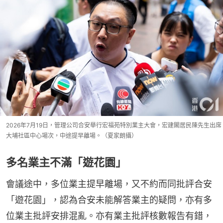
2026年7月19日，管理公司合安舉行宏福苑特別業主大會，宏建閣居民陳先生出席
大埔社區中心場次，中途提早離場。（夏家朗攝）
多名業主不滿「遊花園」
會議途中，多位業主提早離場，又不約而同批評合安
「遊花園」，認為合安未能解答業主的疑問，亦有多
位業主批評安排混亂。亦有業主批評核數報告有錯，