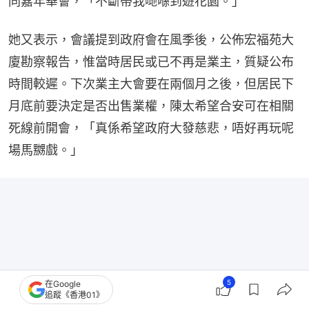
同嘉年華會，「不斷帶我哋喺到遊花園。」
她又表示，會議提到政府會在風季後，公佈宏福苑大
廈勘察報告，惟當時居民或已不再是業主，質疑公布
時間較遲。下次業主大會要在兩個月之後，但居民下
月底前要決定是否出售業權，陳太希望合安可在相關
死線前開會，「真係希望政府大發慈悲，唔好再玩呢
場馬嬲戲。」
5
在Google
追蹤《香港01》