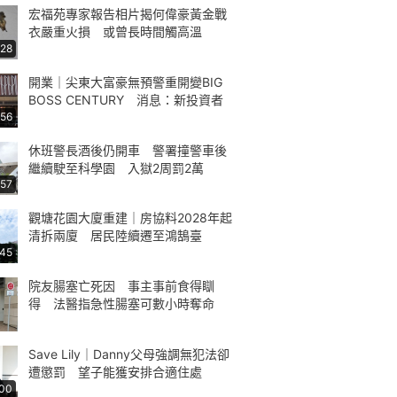
宏福苑專家報告相片揭何偉豪黃金戰
衣嚴重火損 或曾長時間觸高溫
:28
開業｜尖東大富豪無預警重開變BIG
BOSS CENTURY 消息：新投資者
:56
休班警長酒後仍開車 警署撞警車後
繼續駛至科學園 入獄2周罰2萬
:57
觀塘花園大廈重建｜房協料2028年起
清拆兩廈 居民陸續遷至鴻鵠臺
:45
院友腸塞亡死因 事主事前食得瞓
得 法醫指急性腸塞可數小時奪命
Save Lily｜Danny父母強調無犯法卻
遭懲罰 望子能獲安排合適住處
:00