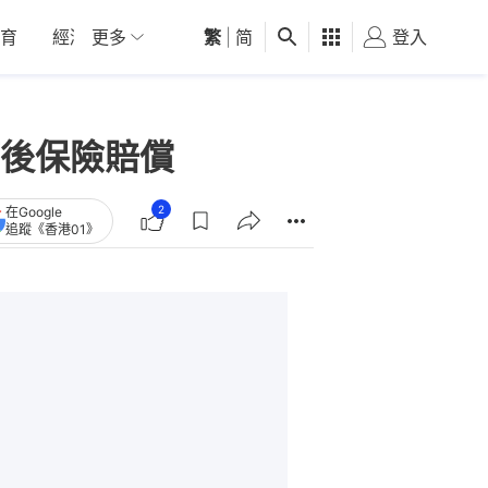
育
經濟
更多
01深圳
繁
觀點
|
简
健康
好食玩飛
登入
女
後保險賠償
2
在Google
追蹤《香港01》