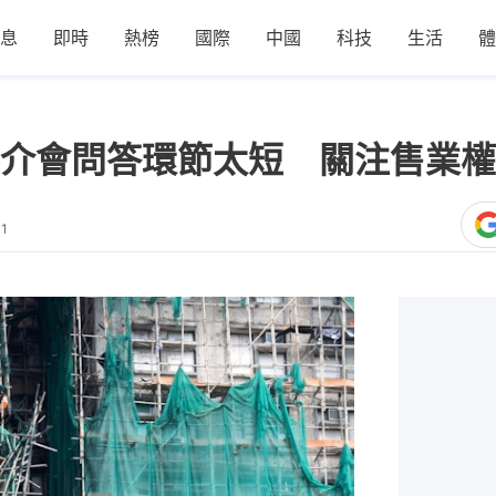
息
即時
熱榜
國際
中國
科技
生活
體
介會問答環節太短 關注售業權
11