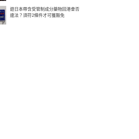
遊日本帶含受管制成分藥物回港會否
違法？須符2條件才可獲豁免