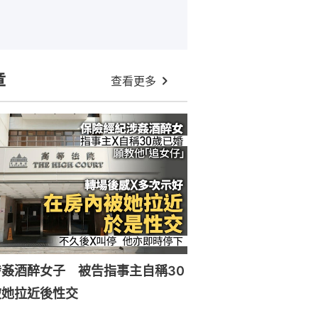
章
查看更多
姦酒醉女子 被告指事主自稱30
被她拉近後性交