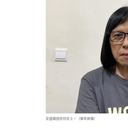
宏盛閣居民何女士。（陳萃屏攝）