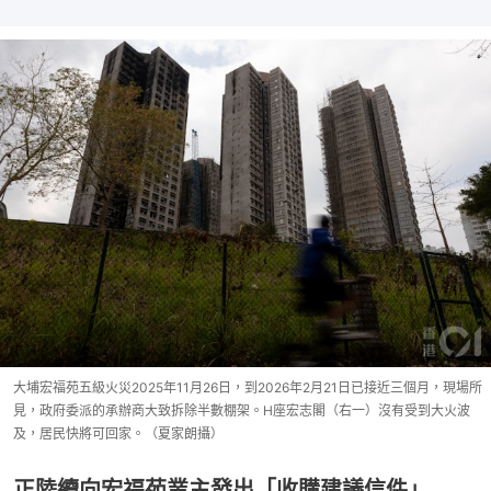
大埔宏福苑五級火災2025年11月26日，到2026年2月21日已接近三個月，現場所
見，政府委派的承辦商大致拆除半數棚架。H座宏志閣（右一）沒有受到大火波
及，居民快將可回家。（夏家朗攝）
正陸續向宏福苑業主發出「收購建議信件」