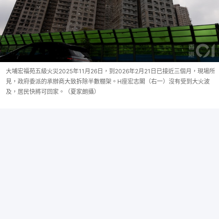
大埔宏福苑五級火災2025年11月26日，到2026年2月21日已接近三個月，現場所
見，政府委派的承辦商大致拆除半數棚架。H座宏志閣（右一）沒有受到大火波
及，居民快將可回家。（夏家朗攝）