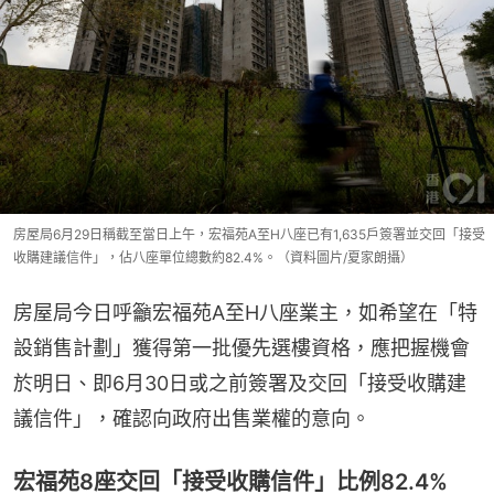
房屋局6月29日稱截至當日上午，宏福苑A至H八座已有1,635戶簽署並交回「接受
收購建議信件」，佔八座單位總數約82.4%。（資料圖片/夏家朗攝）
房屋局今日呼籲宏福苑A至H八座業主，如希望在「特
設銷售計劃」獲得第一批優先選樓資格，應把握機會
於明日、即6月30日或之前簽署及交回「接受收購建
議信件」，確認向政府出售業權的意向。
宏福苑8座交回「接受收購信件」比例82.4%