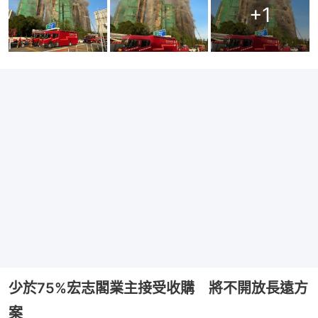
+
1
少於75%宏志閣業主接受收購 將不開放長遠方
案