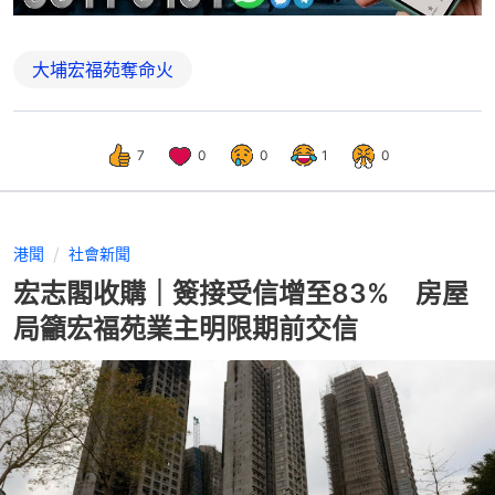
大埔宏福苑奪命火
7
0
0
1
0
港聞
社會新聞
宏志閣收購｜簽接受信增至83% 房屋
局籲宏福苑業主明限期前交信