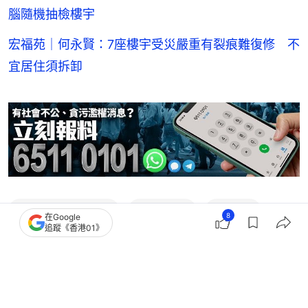
腦隨機抽檢樓宇
宏福苑｜何永賢：7座樓宇受災嚴重有裂痕難復修 不
宜居住須拆卸
大埔宏福苑奪命火
01 Video
我主場
8
在Google
追蹤《香港01》
4
0
0
1
0