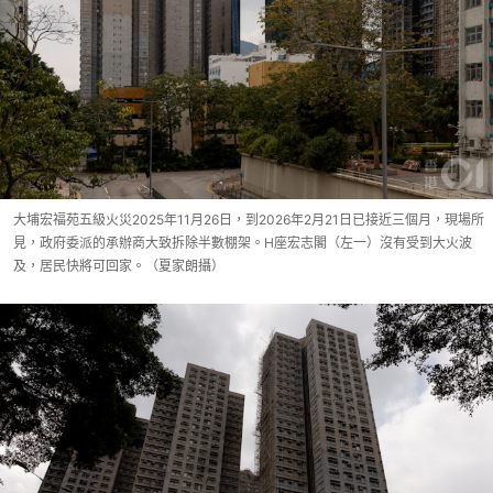
大埔宏福苑五級火災2025年11月26日，到2026年2月21日已接近三個月，現場所
見，政府委派的承辦商大致拆除半數棚架。H座宏志閣（左一）沒有受到大火波
及，居民快將可回家。（夏家朗攝）