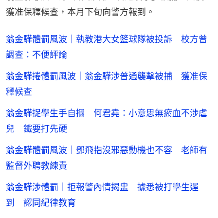
獲准保釋候查，本月下旬向警方報到。
翁金驊體罰風波｜執教港大女籃球隊被投訴 校方曾
調查：不便評論
翁金驊捲體罰風波｜翁金驊涉普通襲擊被捕 獲准保
釋候查
翁金驊捉學生手自摑 何君堯：小意思無瘀血不涉虐
兒 鐵要打先硬
翁金驊體罰風波｜鄧飛指沒邪惡動機也不容 老師有
監督外聘教練責
翁金驊涉體罰｜拒報警內情揭盅 據悉被打學生遲
到 認同紀律教育