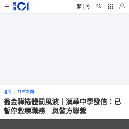
繁
|
简
港聞
社會新聞
翁金驊捲體罰風波｜漢華中學發信：已
暫停教練職務 與警方聯繫