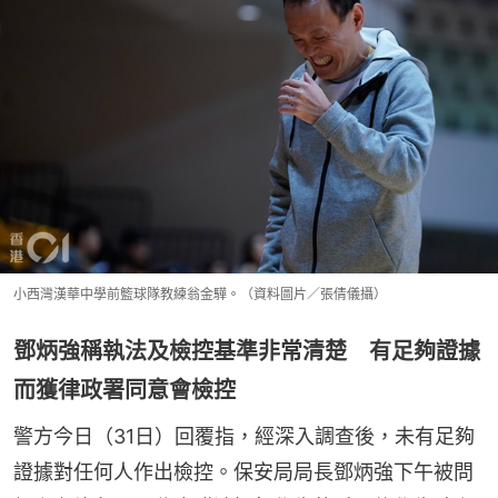
小西灣漢華中學前籃球隊教練翁金驊。（資料圖片／張倩儀攝）
鄧炳強稱執法及檢控基準非常清楚 有足夠證據
而獲律政署同意會檢控
警方今日（31日）回覆指，經深入調查後，未有足夠
證據對任何人作出檢控。保安局局長鄧炳強下午被問