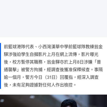
前籃球港隊代表、小西灣漢華中學前籃球隊教練翁金
驊涉強迫學生自摑影片上月在網上流傳，影片曝光
後，校方暫停其職務，翁金驊亦於上月8日涉嫌「普
通襲擊」被警方拘捕，經調查後獲准保釋候查。事隔
逾一個月，警方今日（31日）回覆指，經深入調查
後，未有足夠證據對任何人作出檢控。