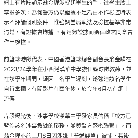
網上有片段顯示翁金驊涉捉起學生的手，往學生臉上
掌摑多次，為何警方仍以證據不足為由不作檢控時表
示不評論個別案件，惟強調當局執法及檢控基準非常
清楚，有證據會拘捕 ，有足夠證據而獲律政署同意會
作出檢控。
前籃球港隊代表、中國香港籃球總會副會長翁金驊在
2023/24學年在小西灣漢華中學擔任籃球隊教練，並
在該學年期間，疑因一名學生遲到，遂強迫該名學生
自行掌摑。有關影片在兩年後，於今年6月初在網上
流傳。
片段曝光後，涉事學校漢華中學發家長信稱「校方已
暫停該名涉事教練的職務，並與警方緊密聯繫」，而
翁金驊亦於上月8日因涉嫌「普通襲擊」被捕，其後