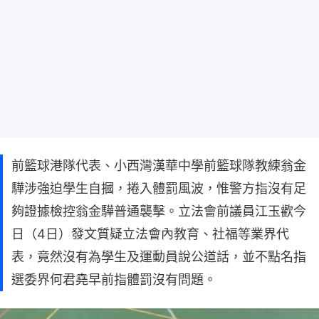
前籃球港隊代表、小西灣漢華中學前籃球隊教練翁金
驊涉強迫學生自摑，捲入體罰風波，惟警方指沒有足
夠證據檢控翁金驊普通襲擊。立法會前議員江玉歡今
日（4日）發文質疑立法會內教育、社福等業界代
表，竟然沒有為學生及運動員說公道話，並不點名指
選委界何君堯早前指體罰沒有問題。