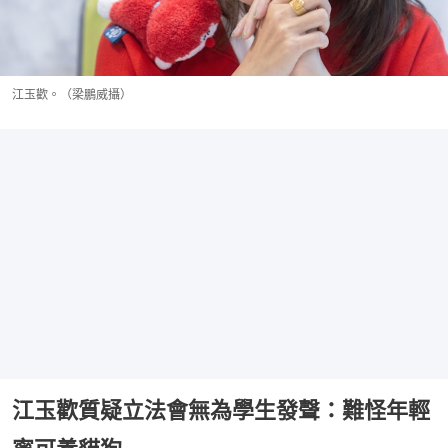
江玉歡。（梁鵬威攝）
江玉歡質疑立法會無為學生發聲：難怪年輕