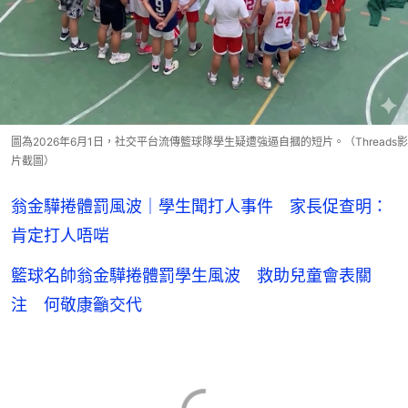
圖為2026年6月1日，社交平台流傳籃球隊學生疑遭強逼自摑的短片。（Threads影
片截圖）
翁金驊捲體罰風波｜學生聞打人事件 家長促查明：
肯定打人唔啱
籃球名帥翁金驊捲體罰學生風波 救助兒童會表關
注 何敬康籲交代