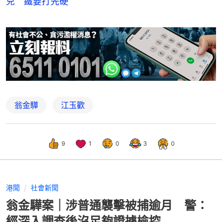
兒 鐵要打先硬
翁金驊
江玉歡
9
1
0
3
0
港聞
社會新聞
翁金驊案｜涉普通襲擊被捕逾月 警：
經深入調查後沒足夠證據檢控