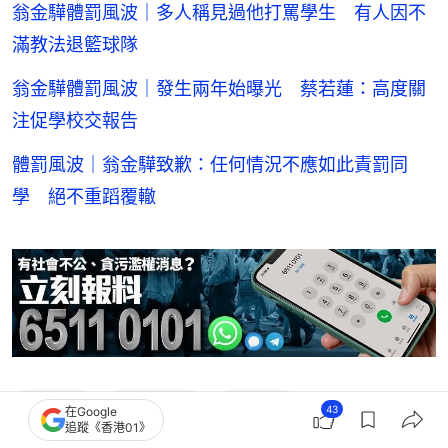
翁金驊體罰風波｜多人稱見過他打罵學生 有人因不
滿教法退籃球隊
翁金驊體罰風波｜發生兩年始曝光 蔡若蓮：高度關
注促學校交報告
體罰風波｜翁金驊致歉：任何情況不應如此責罰同
學 絕不重蹈覆轍
翁金驊
普通襲擊
警務處
43
在Google
追蹤《香港01》