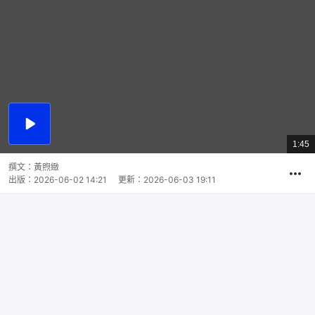
播
放
1:45
總
影
共
片
時
撰文：
黃煦緻
間
出版：
2026-06-02 14:21
更新：
2026-06-03 19:11