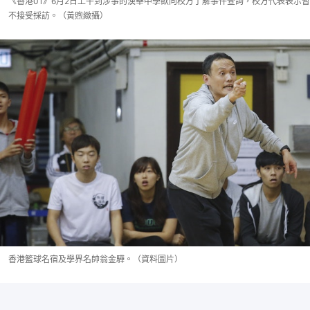
《香港01》6月2日上午到涉事的漢華中學欲向校方了解事件查詢，校方代表表示暫
不接受採訪。（黃煦緻攝）
香港籃球名宿及學界名帥翁金驊。（資料圖片）