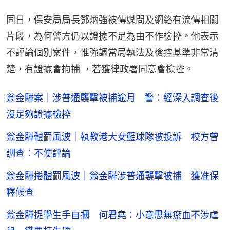
同日，保安局局長鄧炳強被傳媒問及網絡有流傳相關
片段，為何警方仍以證據不足為由不作檢控。他表示
不評論個別案件，惟強調當局執法及檢控基準非常清
楚，有證據會拘捕 ，若獲律政署同意會檢控。
翁金驊案｜涉普通襲擊被捕逾月 警：經深入調查後
沒足夠證據檢控
翁金驊體罰風波｜執教港大女籃球隊被投訴 校方曾
調查：不便評論
翁金驊捲體罰風波｜翁金驊涉普通襲擊被捕 獲准保
釋候查
翁金驊捉學生手自摑 何君堯：小意思無瘀血不涉虐