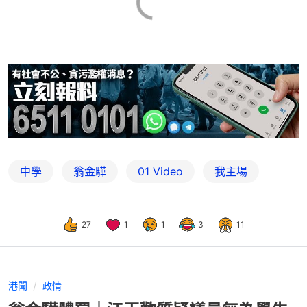
中學
翁金驊
01 Video
我主場
27
1
1
3
11
港聞
政情