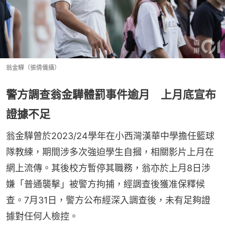
翁金驊（張倩儀攝）
警方調查翁金驊體罰事件逾月 上月底宣布
證據不足
翁金驊曾於2023/24學年在小西灣漢華中學擔任籃球
隊教練，期間涉多次強迫學生自摑，相關影片上月在
網上流傳。其後校方暫停其職務，翁亦於上月8日涉
嫌「普通襲擊」被警方拘捕，經調查後獲准保釋候
查。7月31日，警方公布經深入調查後，未有足夠證
據對任何人檢控。