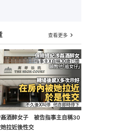
章
查看更多
姦酒醉女子 被告指事主自稱30
被她拉近後性交