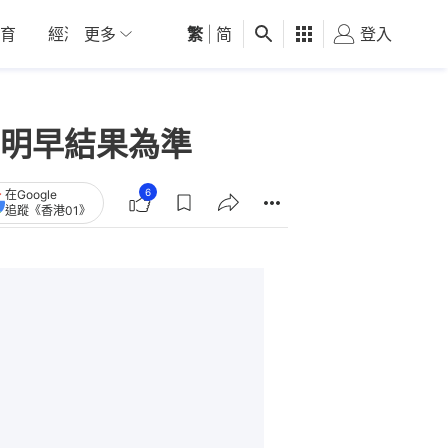
育
經濟
更多
01深圳
繁
觀點
|
简
健康
好食玩飛
登入
女
明早結果為準
6
在Google
追蹤《香港01》