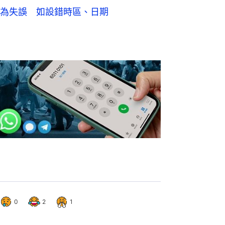
為失誤 如設錯時區、日期
0
2
1