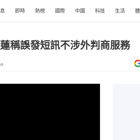
息
即時
熱榜
國際
中國
科技
生活
體
蓮稱誤發短訊不涉外判商服務 
09