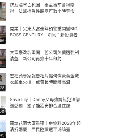
院友腸塞亡死因 事主事前食得瞓
得 法醫指急性腸塞可數小時奪命
開業｜尖東大富豪無預警重開變BIG
BOSS CENTURY 消息：新投資者
:56
大富豪改名重開 舊公司欠債遭強制
清盤 新公司再簽十年租約
宏福苑專家報告相片揭何偉豪黃金戰
衣嚴重火損 或曾長時間觸高溫
:28
Save Lily｜Danny父母強調無犯法卻
遭懲罰 望子能獲安排合適住處
:00
觀塘花園大廈重建｜房協料2028年起
清拆兩廈 居民陸續遷至鴻鵠臺
:45