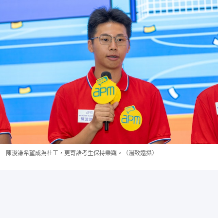
陳浚謙希望成為社工，更寄語考生保持樂觀。（湯致遠攝）