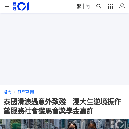
繁
|
简
港聞
社會新聞
泰國滑浪遇意外致殘 浸大生逆境振作
望服務社會獲馬會獎學金嘉許