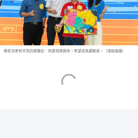
陳家浩患有罕見的煙霧症，熱愛視覺藝術，希望成為運動員。（湯致遠攝）