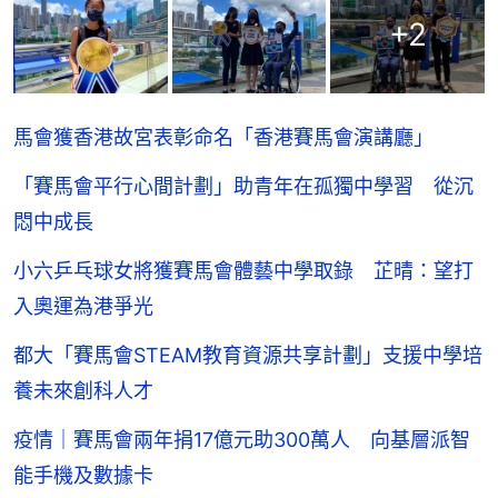
+
2
馬會獲香港故宮表彰命名「香港賽馬會演講廳」
「賽馬會平行心間計劃」助青年在孤獨中學習 從沉
悶中成長
小六乒乓球女將獲賽馬會體藝中學取錄 芷晴：望打
入奧運為港爭光
都大「賽馬會STEAM教育資源共享計劃」支援中學培
養未來創科人才
疫情｜賽馬會兩年捐17億元助300萬人 向基層派智
能手機及數據卡