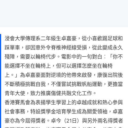
浸會大學傳理系二年級生卓嘉豪，從小喜歡踢足球和
踩單車，卻因意外令脊椎神經線受損，從此變成永久
殘障，需要以輪椅代步。電影中的一句對白︰「你不
能選擇不坐在輪椅上，但可以選擇怎麼坐在輪椅
上。」為卓嘉豪面對逆境的他帶來啟發，康復出院後
不斷積極挑戰自我，不僅嘗試挑戰帆船運動，更擔當
青年大使，致力推廣傷健共融文化工作。
香港賽馬會為表揚學生學習上的卓越成就和熱心參與
社會事務，特設獎學金培育學生成為關愛領袖，卓嘉
豪亦為今屆得獎者。卓今（21日）與另外兩名得獎者