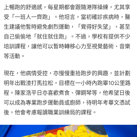
上暢跑的舒適感，每星期都會跟隨港隊操練，尤其享
受「一班人一齊跑」。他坦言，當初確診疾病時，醫
生建議他暫時避免劇烈運動，「覺得好失望」，甚至
自己偷偷地「就住就住跑」。不過，學校有提供不少
培訓課程，讓他可以暫時轉移心力至視覺藝術、音樂
等活動。
現在，他病情受控，亦慢慢重拾跑步的興趣，並計劃
明年出戰渣打馬拉松，目標在一小時內跑畢10公里路
程。陳家浩平日亦喜歡煮食、彈鋼琴等，他希望日後
可以成為專業跑步運動員或廚師，待明年考畢文憑試
後，他會考慮報讀職業訓練局的課程。