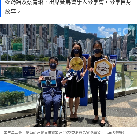
麥筠諾及蔡青琳，出席賽馬會學人分享會，分享自身
故事。
學生卓嘉豪、麥筠諾及蔡青琳獲頒及2022香港賽馬會獎學金。（冼茗慧攝）