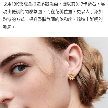
採用18K玫瑰金打造多瓣雛菊，綴以其0.17卡鑽石，展
現出低調的閃爍氛圍，而在花蕊位置，更以人手添加
釉漆的方式，提升整體危調的飽和度，締造出鮮明的
輪廓。