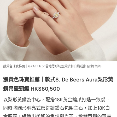
鵝黃色珠寶推薦｜GRAFF Icon雷地恩形切割黃鑽和白鑽戒指 (品牌官網)
鵝黃色珠寶推薦｜款式8. De Beers Aura梨形黃
鑽吊墜頸鏈 HK$80,500
以梨形黃鑽為中心，配搭18K黃金鑲爪打造一致感。
同時將圓形明亮式密釘鑲鑽石包圍主石，加上18K白
金底座，締造出柔和的色調與光芒，散發黃鑽的華麗