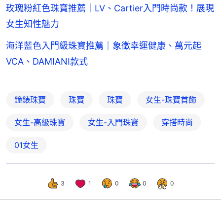
玫瑰粉紅色珠寶推薦｜LV、Cartier入門時尚款！展現
女生知性魅力
海洋藍色入門級珠寶推薦｜象徵幸運健康、萬元起
VCA、DAMIANI款式
鐘錶珠寶
珠寶
珠寶
女生-珠寶首飾
女生-高級珠寶
女生-入門珠寶
穿搭時尚
01女生
3
1
0
0
0