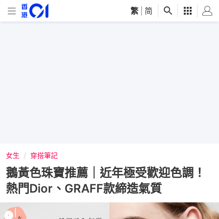
繁
|
简
女生
穿搭筆記
鵝黃色珠寶推薦｜近年極受歡迎色調！
熱門Dior、GRAFF款締造氣質