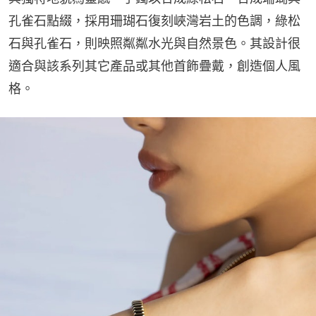
孔雀石點綴，採用珊瑚石復刻峽灣岩土的色調，綠松
石與孔雀石，則映照粼粼水光與自然景色。其設計很
適合與該系列其它產品或其他首飾疊戴，創造個人風
格。