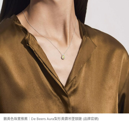
鵝黃色珠寶推薦｜De Beers Aura梨形黃鑽吊墜頸鏈 (品牌官網)