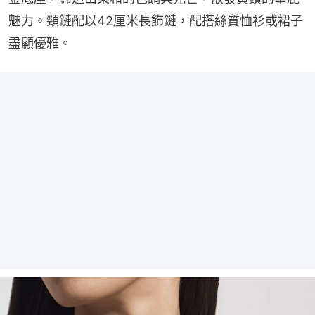
魅力。頸鏈配以42厘米長飾鏈，配搭絲質恤衫或裙子
盡顯優雅。