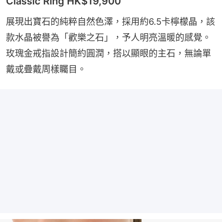
Classic Ring HK$19,900
展現出寶石的純粹自然色澤，採用約6.5卡檸檬晶，該
款水晶被譽為「歡樂之石」，予人明亮溫暖的感覺。
玫瑰金戒指設計簡約圓潤，搭以顯眼的主石，無論單
戴或疊戴周樣矚目。