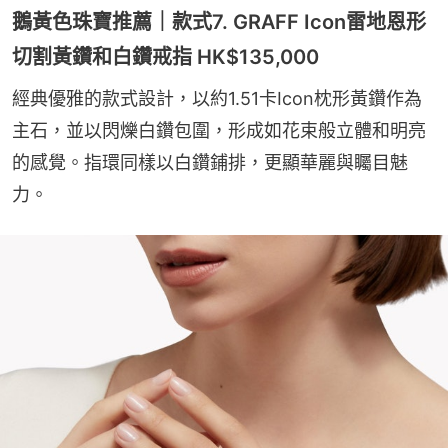
鵝黃色珠寶推薦｜款式7. GRAFF Icon雷地恩形
切割黃鑽和白鑽戒指 HK$135,000
經典優雅的款式設計，以約1.51卡Icon枕形黃鑽作為
主石，並以閃爍白鑽包圍，形成如花束般立體和明亮
的感覺。指環同樣以白鑽鋪排，更顯華麗與矚目魅
力。