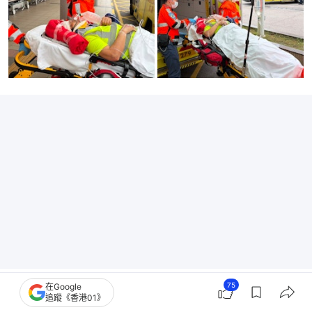
75
現場車輛流量頻繁，駛經車輛車速甚高，惟50米外才
在Google
追蹤《香港01》
有行人天橋；傷者過路的位置，正增設行人過路處及