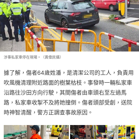
涉事私家車停在現場。（黃偉民攝）
據了解，傷者64歲姓潘，是清潔公司的工人，負責用
吹風機清理附近路面的樹葉枯枝。事發時一輛私家車
沿路往沙田方向行駛，其間傷者由車頭右至左過馬
路，私家車收掣不及將她撞倒。傷者頭部受創，送院
時神智清醒，警方正調查事故原因。