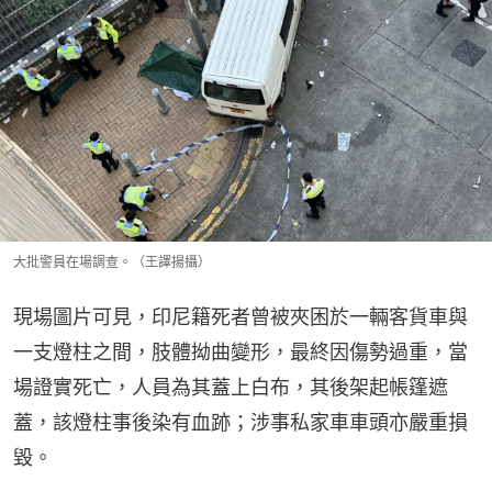
大批警員在場調查。（王譯揚攝）
現場圖片可見，印尼籍死者曾被夾困於一輛客貨車與
一支燈柱之間，肢體拗曲變形，最終因傷勢過重，當
場證實死亡，人員為其蓋上白布，其後架起帳篷遮
蓋，該燈柱事後染有血跡；涉事私家車車頭亦嚴重損
毀。