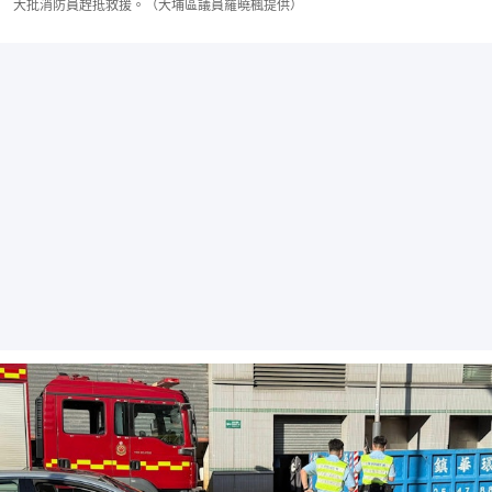
大批消防員趕抵救援。（大埔區議員羅曉楓提供）