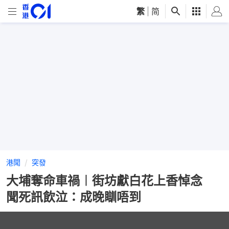
繁
|
简
港聞
突發
大埔奪命車禍︱街坊獻白花上香悼念
聞死訊飲泣：成晚瞓唔到