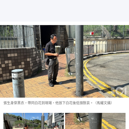
張生身穿黑衣，帶同白花到現場，他放下白花後低頭默哀。（馬耀文攝）