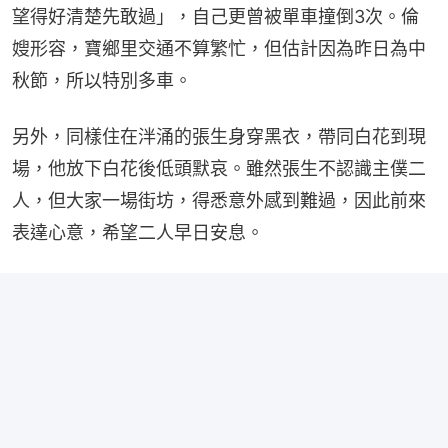
望得好清楚先敢過」，自己更曾被單車撞倒3次。倫
嫂形容，寶鄉里交通不算繁忙，但估計因為昨日為中
秋節，所以特別多車。
另外，同樣住在泮涌的張生身穿黑衣，帶同白花到現
場，他放下白花後低頭默哀。雖然張生不認識主僕二
人，但大家一場街坊，得悉意外感到難過，因此前來
表達心意，希望二人早日安息。