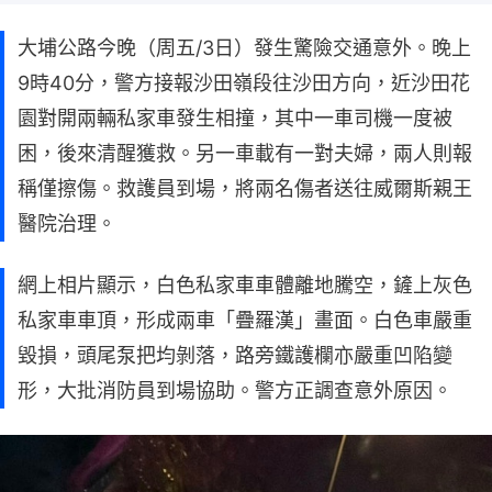
大埔公路今晚（周五/3日）發生驚險交通意外。晚上
9時40分，警方接報沙田嶺段往沙田方向，近沙田花
園對開兩輛私家車發生相撞，其中一車司機一度被
困，後來清醒獲救。另一車載有一對夫婦，兩人則報
稱僅擦傷。救護員到場，將兩名傷者送往威爾斯親王
醫院治理。
網上相片顯示，白色私家車車體離地騰空，鏟上灰色
私家車車頂，形成兩車「疊羅漢」畫面。白色車嚴重
毀損，頭尾泵把均剝落，路旁鐵護欄亦嚴重凹陷變
形，大批消防員到場協助。警方正調查意外原因。