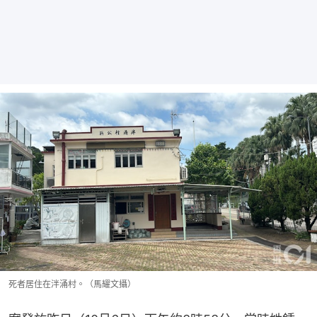
死者居住在泮涌村。（馬耀文攝）