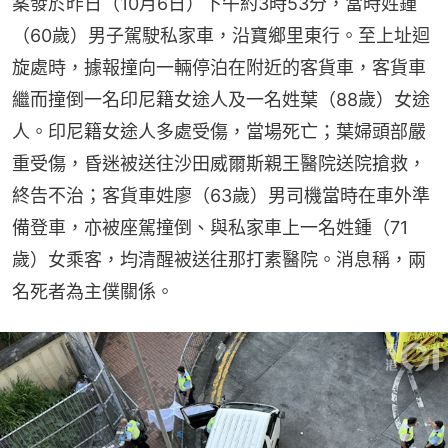
案發於昨日（10月6日）下午約3時53分，當時姓鍾
（60歲）男子駕駛私家車，沿寶鄉里東行。至上址迴
旋處時，據報撞向一輛停泊在附近的客貨車，客貨車
繼而撞倒一名印尼籍女途人及一名姓葉（88歲）女途
人。印尼籍女途人多處受傷，當場死亡；葉婦頭部嚴
重受傷，昏迷被送往沙田威爾斯親王醫院送院搶救，
終告不治；客貨車姓廖（63歲）男司機當時在車外準
備登車，亦被座駕撞倒、與私家車上一名姓鍾（71
歲）女乘客，均清醒被送往那打素醫院。消息稱，兩
名死者為主僕關係。