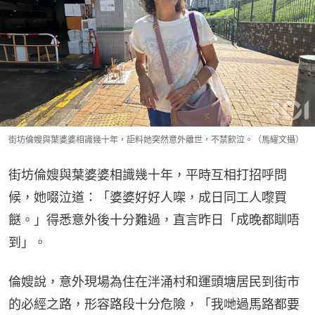
街坊倫嫂與葉婆婆相識幾十年，詎料她突然意外離世，不禁飲泣。（馬耀文攝）
街坊倫嫂與葉婆婆相識幾十年，平時互相打招呼問
候，她啜泣道：「婆婆好好人㗎，成日同工人嚟買
餸。」得悉意外後十分難過，直言昨日「成晚都瞓唔
到」。
倫嫂說，意外現場為住在泮涌村和運頭塘居民到街市
的必經之路，形容路段十分危險，「我哋過馬路都要