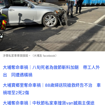
涉事私家車車頭損毀。（大埔友 facebook）
大埔奪命車禍｜八旬死者為做節斬料加餸 帶工人外
出 同遭遇橫禍
大埔寶鄉里奪命車禍｜88歲婦送院搶救終告不治 車
禍增至2死2傷
大埔奪命車禍｜中秋節私家車撞貨van撼兩主僕途