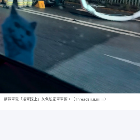
整輛車竟「凌空踩上」灰色私家車車頂。（Threads ii.ii.iiiiiiiii）