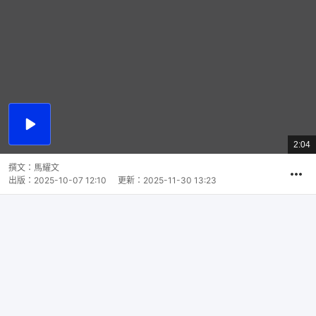
播
放
2:04
總
影
共
片
時
撰文：
馬耀文
間
出版：
2025-10-07 12:10
更新：
2025-11-30 13:23