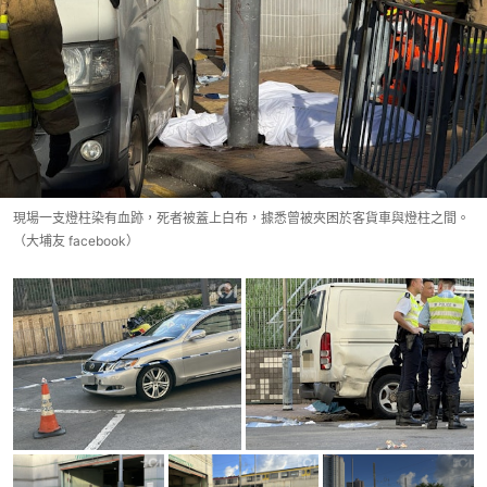
現場一支燈柱染有血跡，死者被蓋上白布，據悉曾被夾困於客貨車與燈柱之間。
（大埔友 facebook）