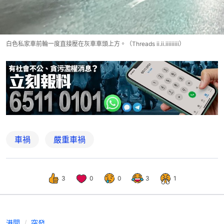
白色私家車前輪一度直接壓在灰車車頭上方。（Threads ii.ii.iiiiiiiii）
車禍
嚴重車禍
3
0
0
3
1
港聞
突發