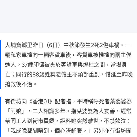
大埔寶鄉里昨日（6日）中秋節發生2死2傷車禍。一
輛私家車撞向一輛客貨車後，客貨車被推撞向兩主僕
途人。37歲印傭被夾於客貨車與燈柱之間，當場身
亡；同行的88歲姓葉老僱主亦頭部重創，惜延至昨晚
搶救後不治。
有街坊向《香港01》記者指，平時稱呼死者葉婆婆為
「阿娘」，二人相識多年，指葉婆婆為人友善，經常
帶同工人到街市買餸，詎料她突然離世，不禁飲泣：
「我成晚都瞓唔到，個心唔舒服。」另外亦有街坊聞