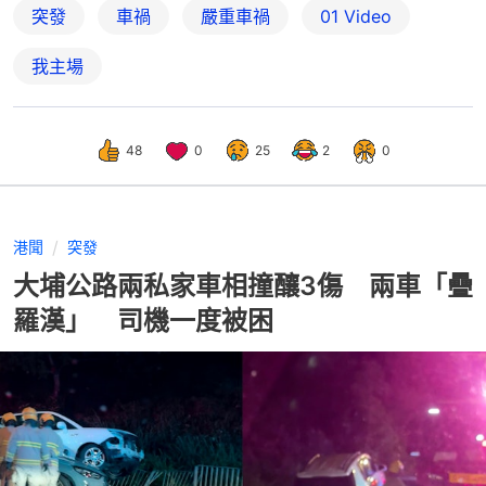
突發
車禍
嚴重車禍
01 Video
我主場
48
0
25
2
0
港聞
突發
大埔公路兩私家車相撞釀3傷 兩車「疊
羅漢」 司機一度被困