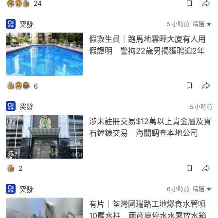
24
突發
5 小時前
精選 ★
假救生員｜跑馬地雲暉大廈有人用
假證明 警拘22歲男揭獲聘逾2年
6
突發
5 小時前
涉未註冊交易$12萬以上貴金屬及寶
石鐘錶交易 海關調查本地公司
2
突發
6 小時前
精選 ★
有片｜荃灣國瑞路工地爆食水管噴
10層水柱 兩商廈停水水署放水箱