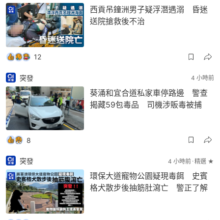
西貢吊鐘洲男子疑浮潛遇溺 昏迷
送院搶救後不治
12
突發
4 小時前
葵涌和宜合道私家車停路邊 警查
揭藏59包毒品 司機涉販毒被捕
8
突發
4 小時前
精選 ★
環保大道寵物公園疑現毒餌 史賓
格犬散步後抽筋肚瀉亡 警正了解