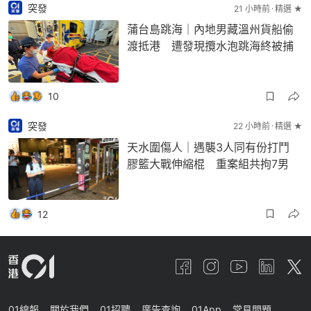
突發
21 小時前
精選 ★
蒲台島跳海｜內地男藏溫州貨船偷
渡抵港 遭發現攬水泡跳海終被捕
10
突發
22 小時前
精選 ★
天水圍傷人｜遇襲3人同有份打鬥
膠籃大戰伸縮棍 重案組共拘7男
12
01線報
關於我們
01招聘
廣告查詢
01App
常見問題