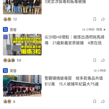
3男女涉製毒和販毒被捕
12
突發
16 小時前
精選 ★
尖沙咀H8壞𨋢｜被逐出酒吧拖馬掃
場 21歲新義安男被捕 4男在逃
59
突發
18 小時前
警觀塘搗破毒窟 檢多款毒品共值
$12萬 15人被捕年紀最大75歲
9