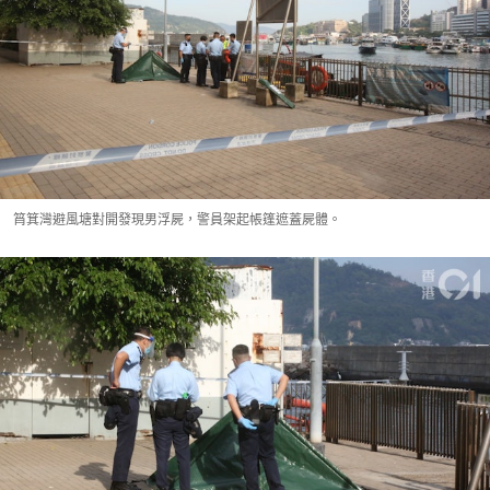
筲箕灣避風塘對開發現男浮屍，警員架起帳篷遮蓋屍體。