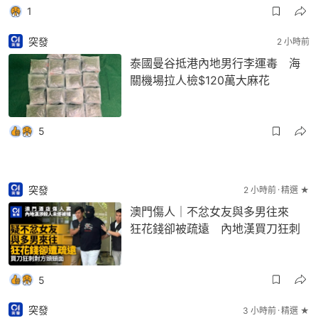
1
突發
2 小時前
泰國曼谷抵港內地男行李運毒 海
關機場拉人檢$120萬大麻花
5
突發
2 小時前
精選 ★
澳門傷人｜不忿女友與多男往來
狂花錢卻被疏遠 內地漢買刀狂刺
5
突發
3 小時前
精選 ★