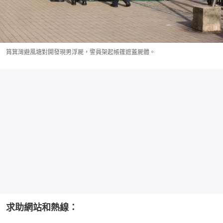
筲箕灣避風塘對開發現男浮屍，警員架起帳篷遮蓋屍體。
求助網站和熱線：