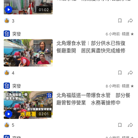
01:02
3
突發
6 小時前
精選 ★
北角爆食水管︱部分供水已恢復
餐廳重開 居民冀盡快完成維修
4
突發
8 小時前
精選 ★
北角福蔭道一帶爆食水管 部分餐
廳曾暫停營業 水務署搶修中
02:01
5