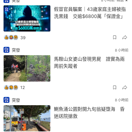
突發
8 小時前
精選 ★
假冒官員騙案｜43歲家庭主婦被指
洗黑錢 交逾$6800萬「保證金」
39
突發
8 小時前
馬鞍山女婆山發現男屍 證實為兩
周前失蹤者
12
突發
8 小時前
鰂魚涌公園對開九旬翁疑墮海 昏
迷送院搶救