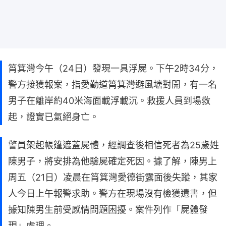
筲箕灣今午（24日）發現一具浮屍。下午2時34分，
警方接獲報案，指愛勤道筲箕灣避風塘對開，有一名
男子在離岸約40米海面載浮載沉。救援人員到場救
起，證實已氣絕身亡。
警員架起帳篷遮蓋屍體，經調查後相信死者為25歲姓
陳男子，將安排為他驗屍確定死因。據了解，陳男上
周五（21日）凌晨在筲箕灣愛德街露面後失蹤，其家
人今日上午報警求助。警方在現場沒有檢獲遺書，但
據知陳男生前受感情問題困擾。案件列作「屍體發
現」處理。