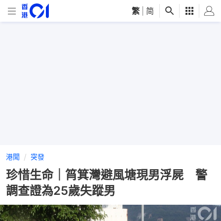
繁
|
简
港聞
突發
珍惜生命｜筲箕灣避風塘現男浮屍 警
調查證為25歲失蹤男