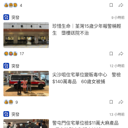
4
突發
9 小時前
珍惜生命｜荃灣15歲少年報警稱輕
生 墮樓送院不治
17
突發
12 小時前
尖沙咀住宅單位變販毒中心 警檢
$140萬毒品 60歲女被捕
9
突發
13 小時前
警屯門住宅單位檢$11萬大麻產品