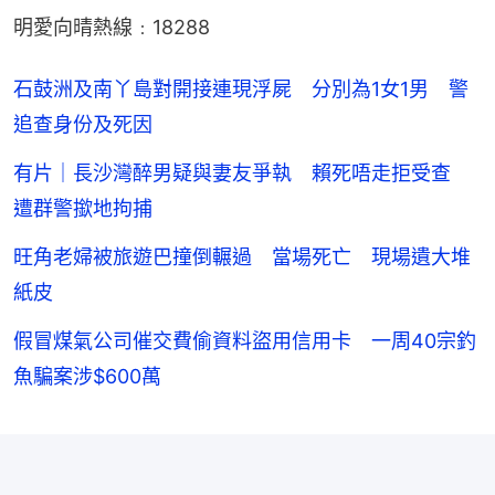
明愛向晴熱線﹕18288
石鼓洲及南丫島對開接連現浮屍 分別為1女1男 警
追查身份及死因
有片｜長沙灣醉男疑與妻友爭執 賴死唔走拒受查
遭群警撳地拘捕
旺角老婦被旅遊巴撞倒輾過 當場死亡 現場遺大堆
紙皮
假冒煤氣公司催交費偷資料盜用信用卡 一周40宗釣
魚騙案涉$600萬