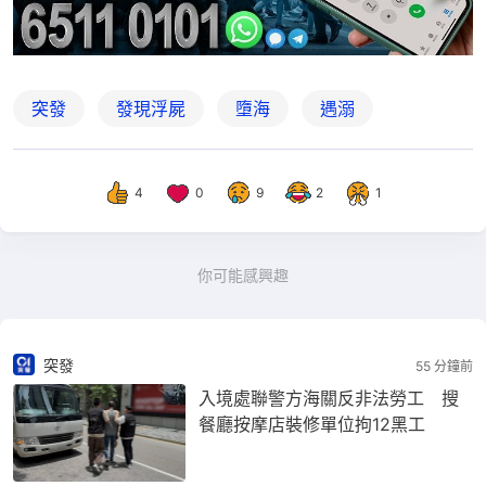
突發
發現浮屍
墮海
遇溺
4
0
9
2
1
你可能感興趣
突發
55 分鐘前
入境處聯警方海關反非法勞工 搜
餐廳按摩店裝修單位拘12黑工