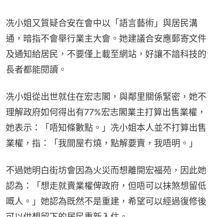
冼小姐又質疑合安在會中以「語言藝術」與居民溝
通，暗指不會舉行業主大會。她建議合安應郵寄文件
及通知給居民，不要僅上載至網站，好讓不諳科技的
長者都能閱讀。
冼小姐從出世就住在宏志閣，與鄰里關係緊密，她不
理解政府如何得出有77%宏志閣業主打算出售業權，
她表示：「唔知條數點。」冼小姐本人並不打算出售
業權，指：「我間屋冇燒，點解要賣，我唔明。」
不過她明白街坊會因為火災而想離開宏福苑，因此她
認為：「想走就賣業權俾政府，但唔可以抹煞想留低
嘅人。」她認為既然不是重建，希望可以經過復修後
可以供想留下的居民重新入住。