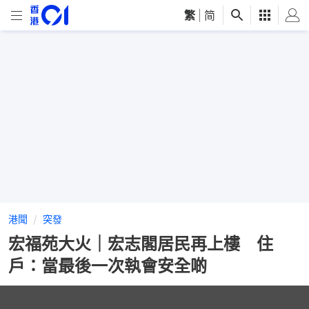
繁
|
简
港聞
突發
宏福苑大火｜宏志閣居民再上樓 住
戶：當最後一次執會安全啲