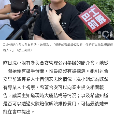
冼小姐明白各人各有想法，她認為：「想走就賣業權俾政府，但唔可以抹煞想留低
嘅人。」（蔡正邦攝）
昨日冼小姐有參與合安管理公司舉辦的簡介會，她從
一開始便有舉手發問，惟最終沒有被揀選。她引述合
安早前派專業人士目測宏志閣情況，冼小姐認為既然
有專業人士視察，希望合安可以向業主提交相關報
告，讓業主知道現時大廈結構等情況；以及希望知道
是否可以透過火險賠償解決維修費用，可惜最後她未
能在會中提出。