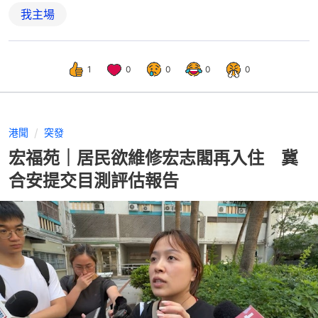
我主場
1
0
0
0
0
港聞
突發
宏福苑｜居民欲維修宏志閣再入住 冀
合安提交目測評估報告