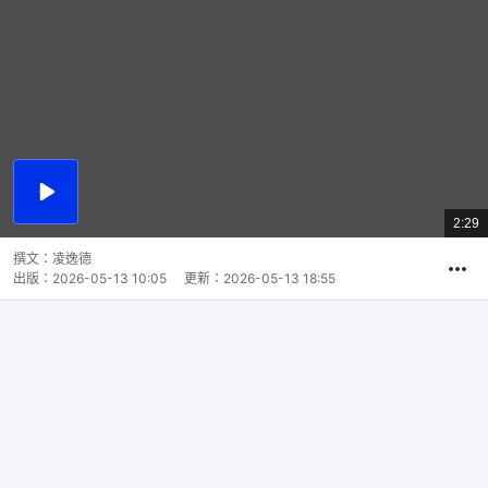
播
放
2:29
總
影
共
片
時
撰文：
凌逸德
間
出版：
2026-05-13 10:05
更新：
2026-05-13 18:55