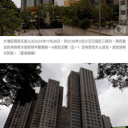
大埔宏福苑五級火災2025年11月26日，到2026年2月21日已接近三個月，政府委
派的承辦商大致拆除半數棚架。H座宏志閣（左一）沒有受到大火波及，居民快將
可回家。（夏家朗攝）