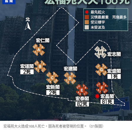
宏福苑大火造成168人死亡，圖為死者被發現的位置。（01製圖）