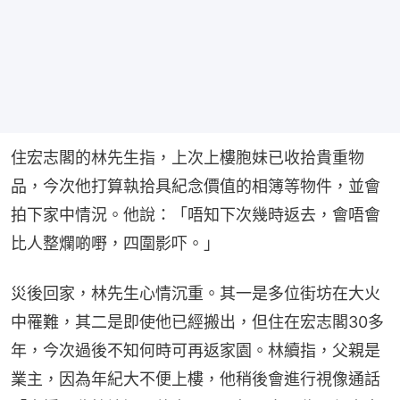
住宏志閣的林先生指，上次上樓胞妹已收拾貴重物
品，今次他打算執拾具紀念價值的相簿等物件，並會
拍下家中情況。他說：「唔知下次幾時返去，會唔會
比人整爛啲嘢，四圍影吓。」
災後回家，林先生心情沉重。其一是多位街坊在大火
中罹難，其二是即使他已經搬出，但住在宏志閣30多
年，今次過後不知何時可再返家園。林續指，父親是
業主，因為年紀大不便上樓，他稍後會進行視像通話