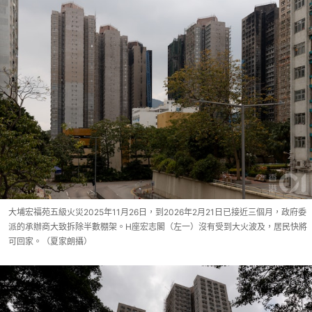
大埔宏福苑五級火災2025年11月26日，到2026年2月21日已接近三個月，政府委
派的承辦商大致拆除半數棚架。H座宏志閣（左一）沒有受到大火波及，居民快將
可回家。（夏家朗攝）