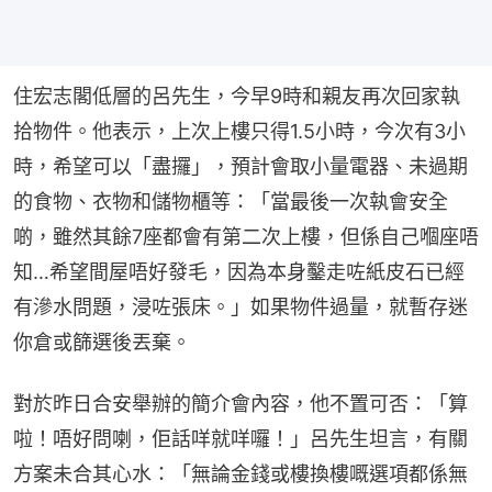
住宏志閣低層的呂先生，今早9時和親友再次回家執
拾物件。他表示，上次上樓只得1.5小時，今次有3小
時，希望可以「盡攞」，預計會取小量電器、未過期
的食物、衣物和儲物櫃等：「當最後一次執會安全
啲，雖然其餘7座都會有第二次上樓，但係自己嗰座唔
知…希望間屋唔好發毛，因為本身鑿走咗紙皮石已經
有滲水問題，浸咗張床。」如果物件過量，就暫存迷
你倉或篩選後丟棄。
對於昨日合安舉辦的簡介會內容，他不置可否：「算
啦！唔好問喇，佢話咩就咩囉！」呂先生坦言，有關
方案未合其心水：「無論金錢或樓換樓嘅選項都係無