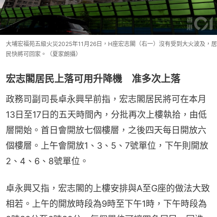
大埔宏福苑五級火災2025年11月26日，H座宏志閣（右一）沒有受到大火波及，居
民快將可回家。（夏家朗攝）
宏志閣居民上落可用升降機 准多次上落
政務司副司長卓永興早前指，宏志閣居民將可在本月
13日至17日的五天時間內，分批再次上樓執拾，由低
層開始。首日會開放七個樓層，之後四天每日開放六
個樓層。上午會開放1、3、5、7號單位，下午則開放
2、4、6、8號單位。
卓永興又指，宏志閣的上樓安排與A至G座的做法大致
相若。上午的開放時段為9時至下午1時，下午時段為