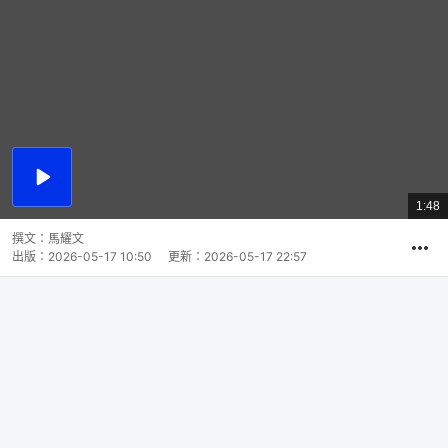
播
放
1:48
總
影
共
片
時
撰文：
馬耀文
間
出版：
2026-05-17 10:50
更新：
2026-05-17 22:57