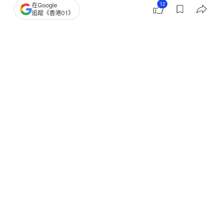
12
在Google
追蹤《香港01》
突發
大埔宏福苑奪命火
01 Video
我主場
1
0
1
0
1
港聞
突發
宏福苑大火｜宏志閣居民再上樓 住
戶：當最後一次執會安全啲