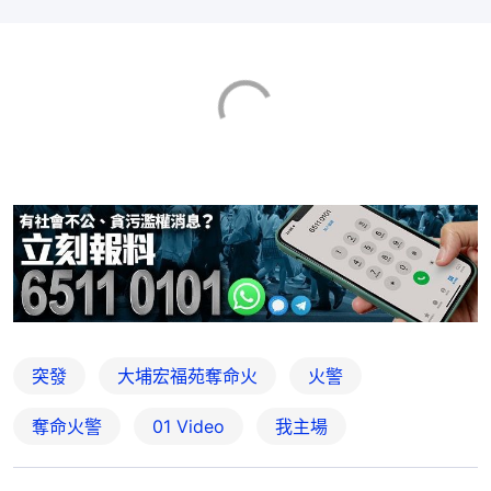
突發
大埔宏福苑奪命火
火警
奪命火警
01 Video
我主場