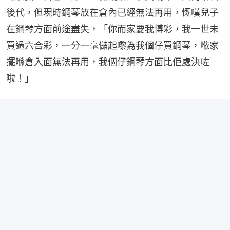
後代，但現時鋼琴放在倉內已經無法再用，慨嘆兒子
在鋼琴方面前途盡失，「你而家要我博彩，我一世未
買過六合彩，一分一毫儲起嚟為我個仔買鋼琴，𠵱家
擺喺倉入面無法再用，我個仔鋼琴方面比佢處決咗
啦！」