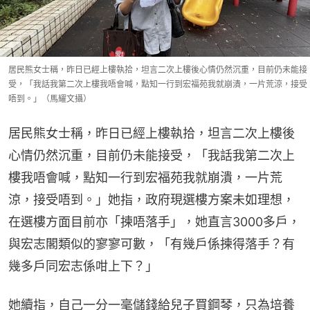
居民熊女士稱，昨日已經上樓執拾，坦言二次上樓後心情仍然沉重，目前仍未能接
受，「我話我第二次上樓我唔會喊，點知一行到宏福苑我就崩潰，一片荒涼，接受
唔到。」（馬耀文攝）
居民熊女士稱，昨日已經上樓執拾，坦言二次上樓後
心情仍然沉重，目前仍未能接受，「我話我第二次上
樓我唔會喊，點知一行到宏福苑我就崩潰，一片荒
涼，接受唔到。」她指，政府現選樓方案未如理想，
在選樓方面目前亦「揀唔落手」，她直言3000多戶，
與宏志閣類似的寥寥可數，「有幾戶係揀得落手？有
幾多戶同宏志係咁上下？」
她續指，自己一分一毫儲錢給兒子買鋼琴，只為培養