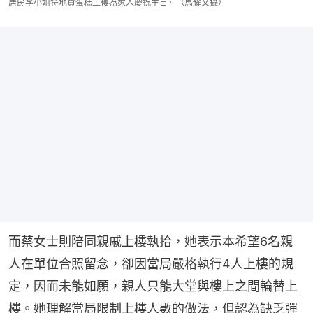
居民李小姐特地買蛋糕上樓為家人慶祝生日。（馬耀文攝）
而蔡女士則陪同親戚上樓執拾，她表示本希望6名親
人在單位合照留念，卻因當局嚴格執行4人上樓的規
定，因而未能如願，親人只能大堂與樓上之間輪替上
樓。她理解當局限制上樓人數的做法，但認為缺乏彈