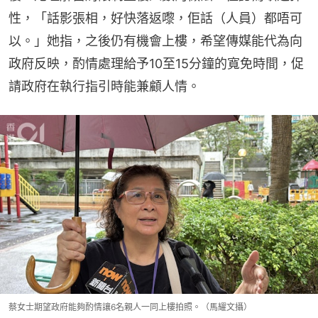
性，「話影張相，好快落返嚟，佢話（人員）都唔可
以。」她指，之後仍有機會上樓，希望傳媒能代為向
政府反映，酌情處理給予10至15分鐘的寬免時間，促
請政府在執行指引時能兼顧人情。
蔡女士期望政府能夠酌情讓6名親人一同上樓拍照。（馬耀文攝）