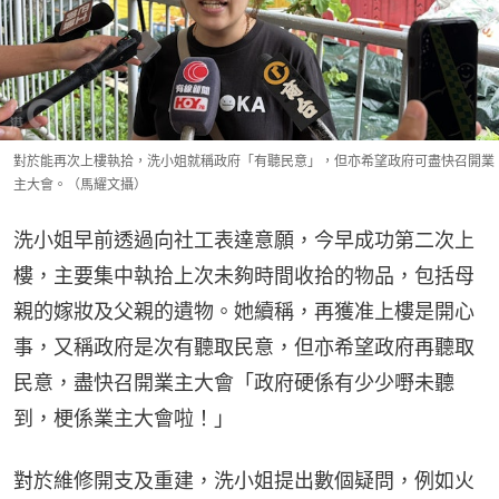
對於能再次上樓執拾，洗小姐就稱政府「有聽民意」，但亦希望政府可盡快召開業
主大會。（馬耀文攝）
洗小姐早前透過向社工表達意願，今早成功第二次上
樓，主要集中執拾上次未夠時間收拾的物品，包括母
親的嫁妝及父親的遺物。她續稱，再獲准上樓是開心
事，又稱政府是次有聽取民意，但亦希望政府再聽取
民意，盡快召開業主大會「政府硬係有少少嘢未聽
到，梗係業主大會啦！」
對於維修開支及重建，洗小姐提出數個疑問，例如火