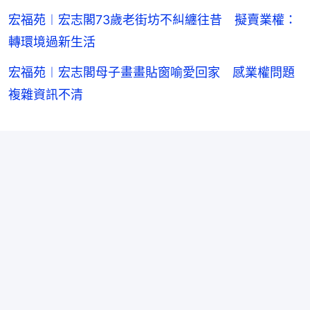
宏福苑︱宏志閣73歲老街坊不糾纏往昔 擬賣業權：
轉環境過新生活
宏福苑︱宏志閣母子畫畫貼窗喻愛回家 感業權問題
複雜資訊不清