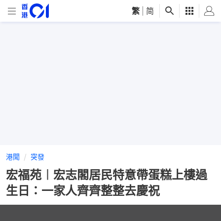
繁
|
简
港聞
突發
宏福苑︱宏志閣居民特意帶蛋糕上樓過
生日：一家人齊齊整整去慶祝