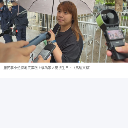
居民李小姐特地買蛋糕上樓為家人慶祝生日。（馬耀文攝）