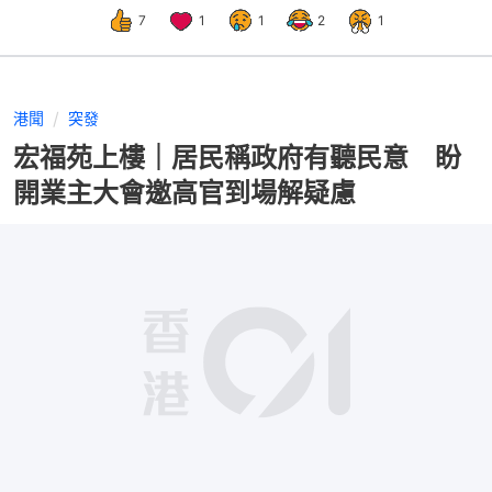
7
1
1
2
1
港聞
突發
宏福苑上樓｜居民稱政府有聽民意 盼
開業主大會邀高官到場解疑慮