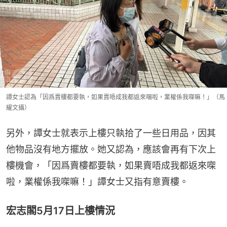
譚女士認為「因爲賣樓都要執，如果賣唔成我都返來㖥啦，業權係我㗎嘛！」（馬
耀文攝）
另外，譚女士就表示上樓只執拾了一些日用品，因其
他物品沒有地方擺放。她又認為，應該會再有下次上
樓機會，「因爲賣樓都要執，如果賣唔成我都返來㗎
啦，業權係我㗎嘛！」譚女士又指有意賣樓。
宏志閣5月17日上樓情況